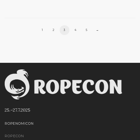
1
2
3
4
5
→
25.–27.7.2025
ROPENOMICON
ROPECON