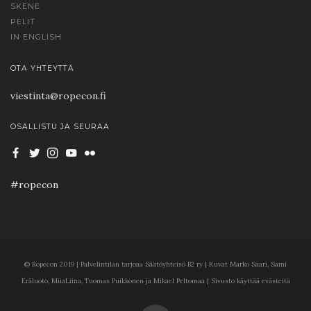
SKENE
PELIT
IN ENGLISH
OTA YHTEYTTÄ
viestinta@ropecon.fi
OSALLISTU JA SEURAA
#ropecon
© Ropecon 2019 | Palvelintilan tarjoaa Säätöyhteisö B2 ry | Kuvat Marko Saari, Sami
Eräluoto, MiiaLiina, Tuomas Puikkonen ja Mikael Peltomaa | Sivusto käyttää evästeitä