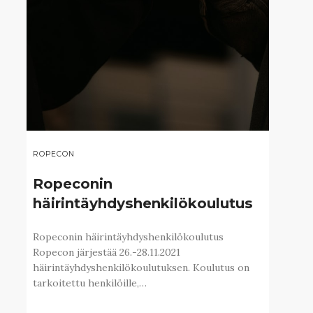
ROPECON
Ropeconin
häirintäyhdyshenkilökoulutus
Ropeconin häirintäyhdyshenkilökoulutus
Ropecon järjestää 26.-28.11.2021
häirintäyhdyshenkilökoulutuksen. Koulutus on
tarkoitettu henkilöille,…