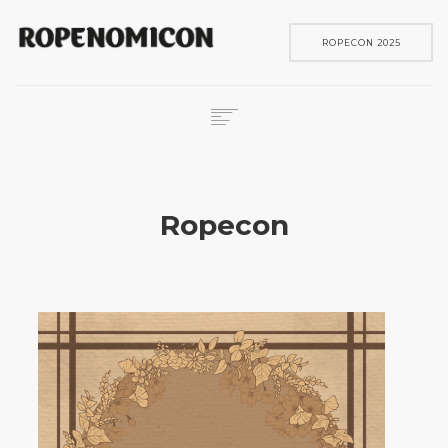
ROPECON 2025
ROPECON
SKENE
Ropecon
PELIT
IN ENGLISH
SEARCH