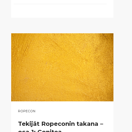
ROPECON
Tekijät Ropeconin takana –
osa 1: Conitea