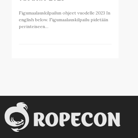
Figumaalauskilpailun ohjeet vuodelle 2023 In
english below. Figumaalauskilpailu pidetään
perinteiseen…