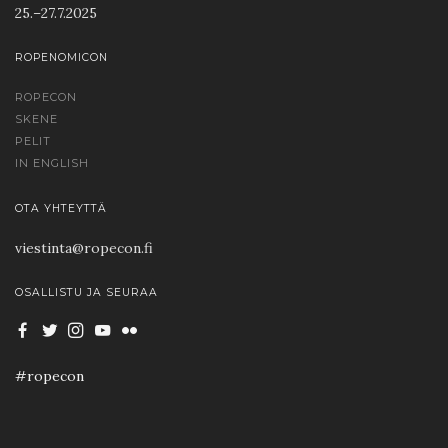
25.–27.7.2025
ROPENOMICON
ROPECON
SKENE
PELIT
IN ENGLISH
OTA YHTEYTTÄ
viestinta@ropecon.fi
OSALLISTU JA SEURAA
#ropecon