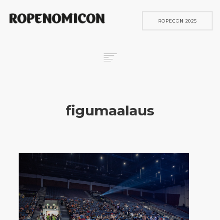
ROPECON 2025
ROPECON
SKENE
figumaalaus
PELIT
IN ENGLISH
SEARCH