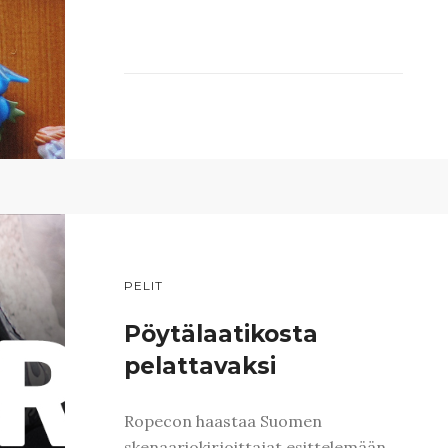
PELIT
Pöytälaatikosta
pelattavaksi
Ropecon haastaa Suomen
skenaariokirjoittajat esittelemään