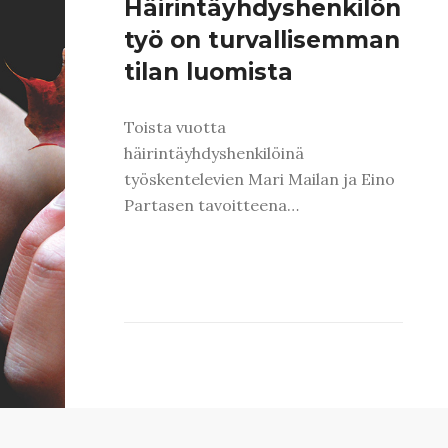
Häirintäyhdyshenkilön
työ on turvallisemman
tilan luomista
Toista vuotta
häirintäyhdyshenkilöinä
työskentelevien Mari Mailan ja Eino
Partasen tavoitteena…