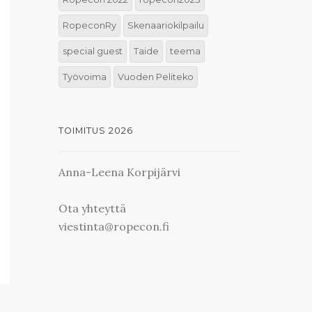
RopeconRy
Skenaariokilpailu
special guest
Taide
teema
Työvoima
Vuoden Peliteko
TOIMITUS 2026
Anna-Leena Korpijärvi
Ota yhteyttä
viestinta@ropecon.fi