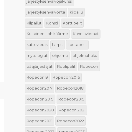
järjestyksenvalvojakurssi
järjestyksenvalvonta
kilpailu
Kilpailut
Konsti
Korttipelit
Kultainen Lohikäärme
Kunniavieraat
kutsuvieras
Larpit
Lautapelit
mytologiat
ohjelma
ohjelmahaku
pääjärjestäjät
Roolipelit
Ropecon
Ropecon19
Ropecon 2016
Ropecon2017
Ropecon2018
Ropecon 2019
Ropecon2019
Ropecon2020
Ropecon 2021
Ropecon2021
Ropecon2022
Ropecon 2022
ropecon2023