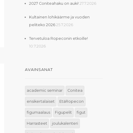
2027 Coniteahaku on auki!
27.7.2026
Kultainen lohikäärme ja vuoden
peliteko 2026
25.7.2026
Tervetuloa Ropeconin etkoille!
10.7.2026
AVAINSANAT
academic seminar
Conitea
ensikertalaiset
EtäRopecon
figumaalaus
Figupelit
figut
Harrasteet
joulukalenteri