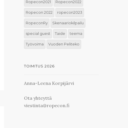
Ropecon2021
Ropecon2022
Ropecon 2022
ropecon2023
RopeconRy
Skenaariokilpailu
special guest
Taide
teema
Työvoima
Vuoden Peliteko
TOIMITUS 2026
Anna-Leena Korpijärvi
Ota yhteyttä
viestinta@ropecon.fi