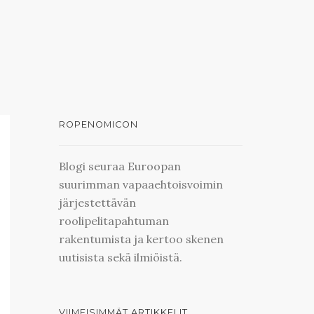
ROPENOMICON
Blogi seuraa Euroopan
suurimman vapaaehtoisvoimin
järjestettävän
roolipelitapahtuman
rakentumista ja kertoo skenen
uutisista sekä ilmiöistä.
VIIMEISIMMÄT ARTIKKELIT