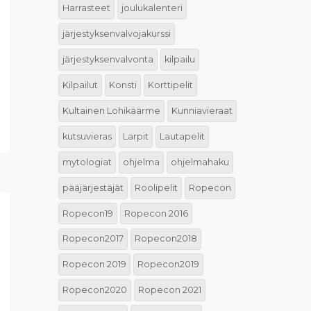
Harrasteet
joulukalenteri
järjestyksenvalvojakurssi
järjestyksenvalvonta
kilpailu
Kilpailut
Konsti
Korttipelit
Kultainen Lohikäärme
Kunniavieraat
kutsuvieras
Larpit
Lautapelit
mytologiat
ohjelma
ohjelmahaku
pääjärjestäjät
Roolipelit
Ropecon
Ropecon19
Ropecon 2016
Ropecon2017
Ropecon2018
Ropecon 2019
Ropecon2019
Ropecon2020
Ropecon 2021