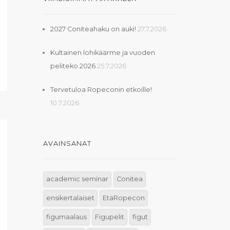
2027 Coniteahaku on auki!
27.7.2026
Kultainen lohikäärme ja vuoden
peliteko 2026
25.7.2026
Tervetuloa Ropeconin etkoille!
10.7.2026
AVAINSANAT
academic seminar
Conitea
ensikertalaiset
EtäRopecon
figumaalaus
Figupelit
figut