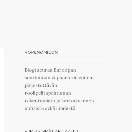
ROPENOMICON
Blogi seuraa Euroopan
suurimman vapaaehtoisvoimin
järjestettävän
roolipelitapahtuman
rakentumista ja kertoo skenen
uutisista sekä ilmiöistä.
VIIMEISIMMÄT ARTIKKELIT