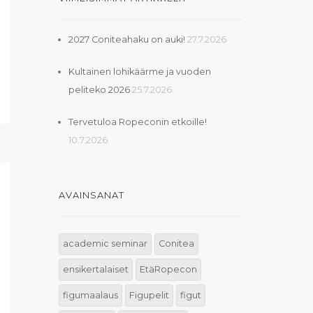
2027 Coniteahaku on auki!
27.7.2026
Kultainen lohikäärme ja vuoden
peliteko 2026
25.7.2026
Tervetuloa Ropeconin etkoille!
10.7.2026
AVAINSANAT
academic seminar
Conitea
ensikertalaiset
EtäRopecon
figumaalaus
Figupelit
figut