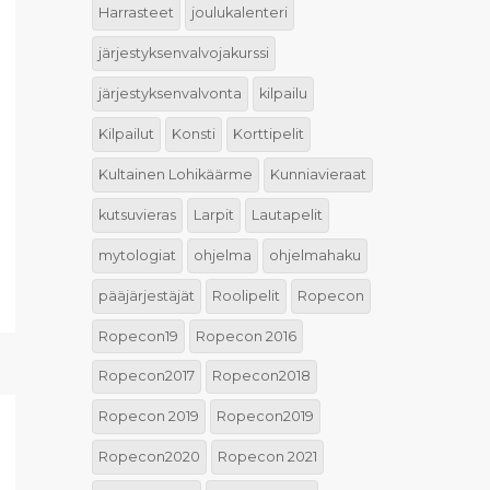
Harrasteet
joulukalenteri
järjestyksenvalvojakurssi
järjestyksenvalvonta
kilpailu
Kilpailut
Konsti
Korttipelit
Kultainen Lohikäärme
Kunniavieraat
kutsuvieras
Larpit
Lautapelit
mytologiat
ohjelma
ohjelmahaku
pääjärjestäjät
Roolipelit
Ropecon
Ropecon19
Ropecon 2016
Ropecon2017
Ropecon2018
Ropecon 2019
Ropecon2019
Ropecon2020
Ropecon 2021