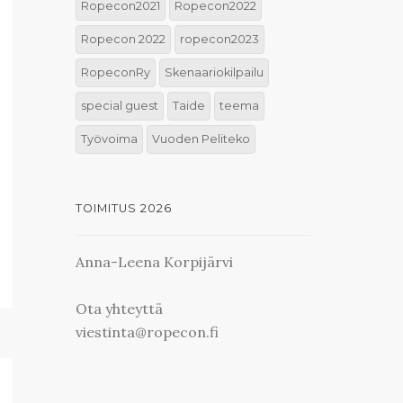
Ropecon2021
Ropecon2022
Ropecon 2022
ropecon2023
RopeconRy
Skenaariokilpailu
special guest
Taide
teema
Työvoima
Vuoden Peliteko
TOIMITUS 2026
Anna-Leena Korpijärvi
Ota yhteyttä
viestinta@ropecon.fi