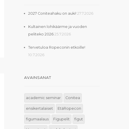
2027 Coniteahaku on auki!
27.7.2026
Kultainen lohikäärme ja vuoden
peliteko 2026
25.7.2026
Tervetuloa Ropeconin etkoille!
10.7.2026
AVAINSANAT
academic seminar
Conitea
ensikertalaiset
EtäRopecon
figumaalaus
Figupelit
figut