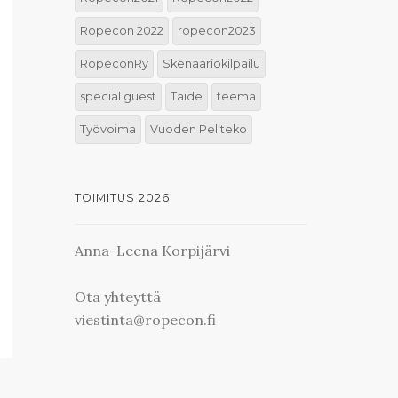
Ropecon 2022
ropecon2023
RopeconRy
Skenaariokilpailu
special guest
Taide
teema
Työvoima
Vuoden Peliteko
TOIMITUS 2026
Anna-Leena Korpijärvi
Ota yhteyttä
viestinta@ropecon.fi