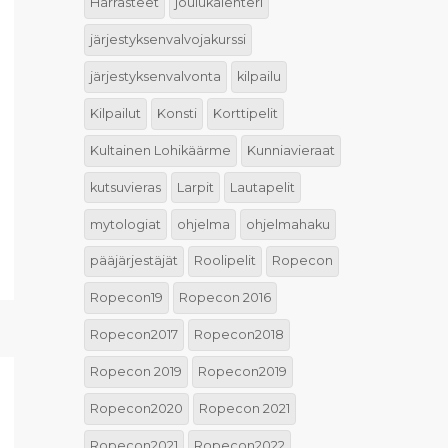
Harrasteet
joulukalenteri
järjestyksenvalvojakurssi
järjestyksenvalvonta
kilpailu
Kilpailut
Konsti
Korttipelit
Kultainen Lohikäärme
Kunniavieraat
kutsuvieras
Larpit
Lautapelit
mytologiat
ohjelma
ohjelmahaku
pääjärjestäjät
Roolipelit
Ropecon
Ropecon19
Ropecon 2016
Ropecon2017
Ropecon2018
Ropecon 2019
Ropecon2019
Ropecon2020
Ropecon 2021
Ropecon2021
Ropecon2022