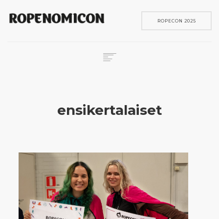
ROPECON 2025
ROPECON
SKENE
ensikertalaiset
PELIT
IN ENGLISH
SEARCH