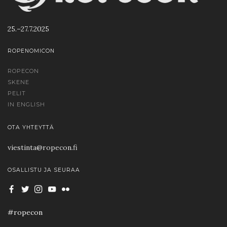
25.–27.7.2025
ROPENOMICON
ROPECON
SKENE
PELIT
IN ENGLISH
OTA YHTEYTTÄ
viestinta@ropecon.fi
OSALLISTU JA SEURAA
#ropecon