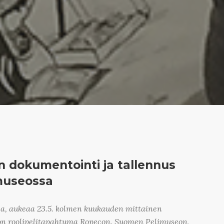
 dokumentointi ja tallennus
museossa
a, aukeaa 23.5. kolmen kuukauden mittainen
 on roolipelitapahtuma Ropecon. Suomen Pelimuseon,