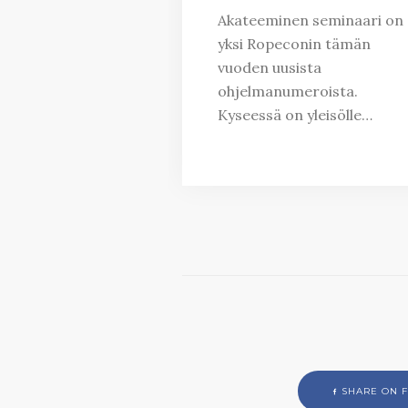
Akateeminen seminaari on
yksi Ropeconin tämän
vuoden uusista
ohjelmanumeroista.
Kyseessä on yleisölle…
SHARE ON 