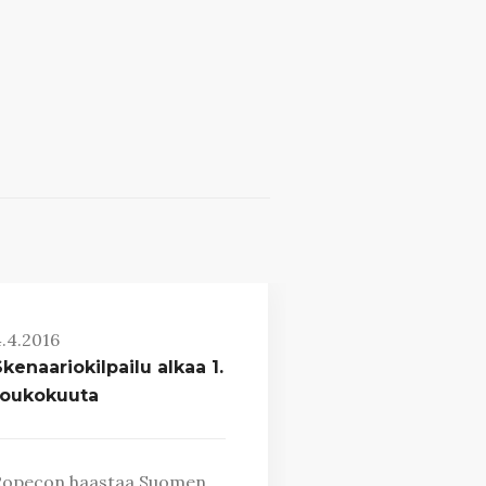
.4.2016
kenaariokilpailu alkaa 1.
toukokuuta
Ropecon haastaa Suomen