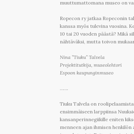
muuttumattomana museo on vastu
Ropecon ry jatkaa Ropeconin ta
kanssa myös tulevina vuosina. Ke
10 tai 20 vuoden päästä? Mikä si
nähtäväksi, mutta toivon mukaan
Nina ”Tiuku” Talvela
Projektitutkija, museolehtori
Espoon kaupunginmuseo
…….
Tiuku Talvela on roolipelaamista 
ensimmäiseen larppiinsa Nuuksios
kansanperinnegiikille eniten kik
menneen ajan ihmisen henkilön ar