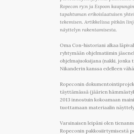
Ropecon ry:n ja Espoon kaupunginm
tapahtuman erikoislaatuisen yhtei
tekemisen. Artikkelissa pitkän lin
näyttelyn rakentamisesta.
Oma Con-historiani alkaa läpiva
ryhtymään ohjelmatiimin jäseneks
ohjelmajuoksijana (nakki, jonka
Nikanderin kanssa edelleen vähän
Ropeconin dokumentointiprojekti l
täyttämässä (jäärien hämmästyks
2013 innostuin kokoamaan mainion
tuottamaan materiaalin näyttely
Varsinaisen leipäni olen tienan
Ropeconin pakkosiirtymisestä p