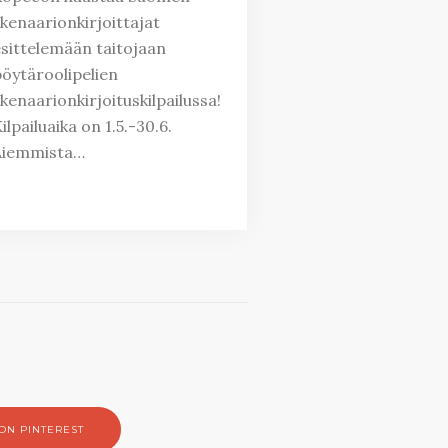
kenaarionkirjoittajat
sittelemään taitojaan
öytäroolipelien
kenaarionkirjoituskilpailussa!
ilpailuaika on 1.5.-30.6.
Aiemmista…
ON PINTEREST