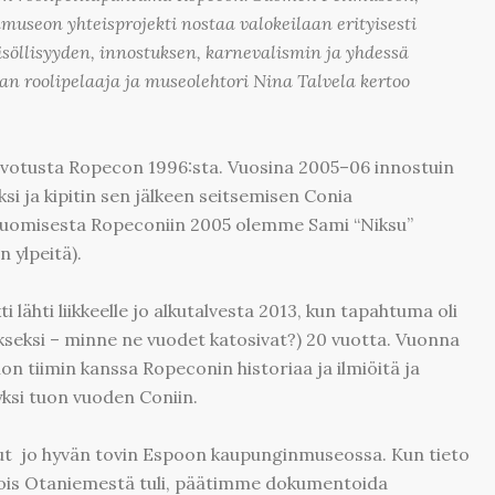
useon yhteisprojekti nostaa valokeilaan erityisesti
söllisyyden, innostuksen, karnevalismin ja yhdessä
jan roolipelaaja ja museolehtori Nina Talvela kertoo
lvotusta Ropecon 1996:sta. Vuosina 2005–06 innostuin
i ja kipitin sen jälkeen seitsemisen Conia
 tuomisesta Ropeconiin 2005 olemme Sami “Niksu”
 ylpeitä).
ähti liikkeelle jo alkutalvesta 2013, kun tapahtuma oli
eksi – minne ne vuodet katosivat?) 20 vuotta. Vuonna
 tiimin kanssa Ropeconin historiaa ja ilmiöitä ja
ksi tuon vuoden Coniin.
nut jo hyvän tovin Espoon kaupunginmuseossa. Kun tieto
ois Otaniemestä tuli, päätimme dokumentoida