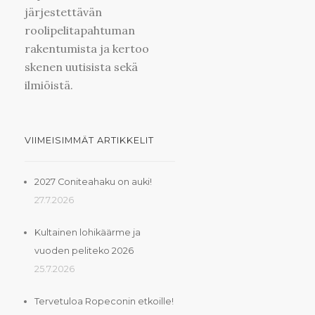
järjestettävän
roolipelitapahtuman
rakentumista ja kertoo
skenen uutisista sekä
ilmiöistä.
VIIMEISIMMÄT ARTIKKELIT
2027 Coniteahaku on auki!
27.7.2026
Kultainen lohikäärme ja
vuoden peliteko 2026
25.7.2026
Tervetuloa Ropeconin etkoille!