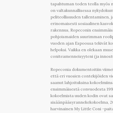
tapahtuman toden teolla myös 
on valtakunnallisessa nykydokum
peliteollisuuden tallentaminen, 
erinomaisesti sosiaalinen kasvo
rakennus, Ropeconin ensimmäisen
pohjoismaiden suurimman roolip
vuoden ajan Espoossa tekivät 
helpoksi. Vaikka en olekaan mus
coniteamenneisyyteni (ja innost
Ropeconia dokumentoitiin viimei
että eri vuosien contekijöiden v
saanut lahjoituksina kokoelmiin
ensimmäisestä convuodesta 1994 
kokoelmista uuden kodin ovat s
sisäänpääsyrannekekokoelma, 20
harvinainen My Little Coni -pait