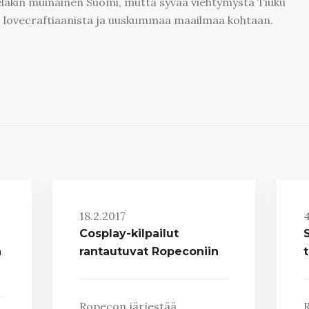
vieläkin muinainen Suomi, mutta syvää viehtymystä Tiuku
lovecraftiaanista ja uuskummaa maailmaa kohtaan.
18.2.2017
4
Cosplay-kilpailut
S
n
rantautuvat Ropeconiin
Ropecon järjestää