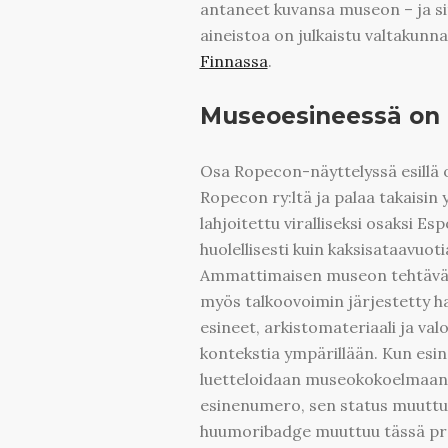
antaneet kuvansa museon – ja sit
aineistoa on julkaistu valtakunna
Finnassa
.
Museoesineessä on
Osa Ropecon-näyttelyssä esillä ol
Ropecon ry:ltä ja palaa takaisin 
lahjoitettu viralliseksi osaksi 
huolellisesti kuin kaksisataavuot
Ammattimaisen museon tehtävä on t
myös talkoovoimin järjestetty h
esineet, arkistomateriaali ja va
kontekstia ympärillään. Kun esin
luetteloidaan museokokoelmaan 
esinenumero, sen status muuttuu.
huumoribadge muuttuu tässä pro