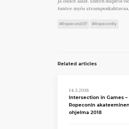
ja oudot asiat. Eniten inspiroi 
tuntee myös steampunkahtavaa, 
Ropecon2017
RopeconRy
Related articles
14.3.2018
Intersection in Games –
Ropeconin akateemine
ohjelma 2018