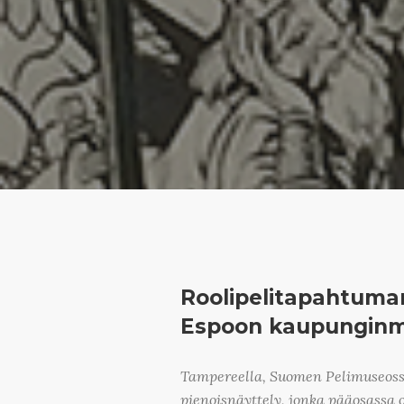
Roolipelitapahtuman
Espoon kaupungin
Tampereella, Suomen Pelimuseoss
pienoisnäyttely, jonka pääosassa