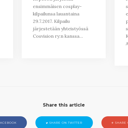
ensimmäisen cosplay-
s
kilpailunsa lauantaina
e
29.7.2017. Kilpailu
p
järjestetään yhteistyössä
s
Cosvision ry:n kanssa…
K
Share this article
FACEBOOK
SHARE ON TWITTER
SHARE 