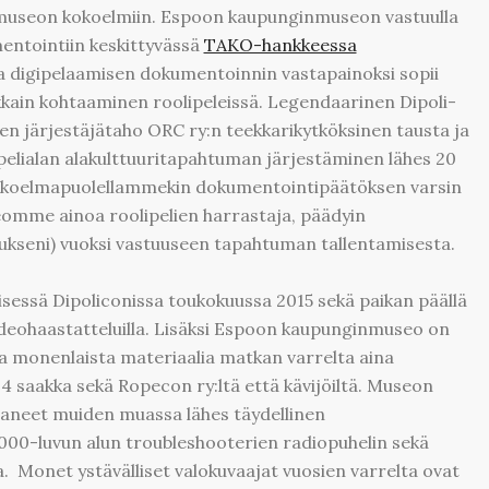
museon kokoelmiin. Espoon kaupunginmuseon vastuulla
entointiin keskittyvässä
TAKO-hankkeessa
ja digipelaamisen dokumentoinnin vastapainoksi sopii
kkain kohtaaminen roolipeleissä. Legendaarinen Dipoli-
 järjestäjätaho ORC ry:n teekkarikytköksinen tausta ja
elialan alakulttuuritapahtuman järjestäminen lähes 20
kokoelmapuolellammekin dokumentointipäätöksen varsin
eomme ainoa roolipelien harrastaja, päädyin
ukseni) vuoksi vastuuseen tapahtuman tallentamisesta.
sessä Dipoliconissa toukokuussa 2015 sekä paikan päällä
ideohaastatteluilla. Lisäksi Espoon kaupunginmuseo on
sa monenlaista materiaalia matkan varrelta aina
saakka sekä Ropecon ry:ltä että kävijöiltä. Museon
aaneet muiden muassa lähes täydellinen
00-luvun alun troubleshooterien radiopuhelin sekä
a. Monet ystävälliset valokuvaajat vuosien varrelta ovat