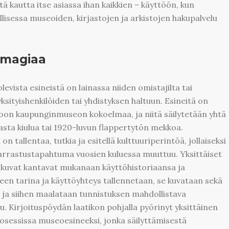
ä kautta itse asiassa ihan kaikkien – käyttöön, kun
llisessa museoiden, kirjastojen ja arkistojen hakupalvelu
 magiaa
evista esineistä on lainassa niiden omistajilta tai
yksityishenkilöiden tai yhdistyksen haltuun. Esineitä on
Espoon kaupunginmuseon kokoelmaa, ja niitä säilytetään yhtä
iasta kiulua tai 1920-luvun flappertytön mekkoa.
allentaa, tutkia ja esitellä kulttuuriperintöä, jollaiseksi
arrastustapahtuma vuosien kuluessa muuttuu. Yksittäiset
lokuvat kantavat mukanaan käyttöhistoriaansa ja
een tarina ja käyttöyhteys tallennetaan, se kuvataan sekä
ja siihen maalataan tunnistuksen mahdollistava
 Kirjoituspöydän laatikon pohjalla pyörinyt yksittäinen
sessissa museoesineeksi, jonka säilyttämisestä