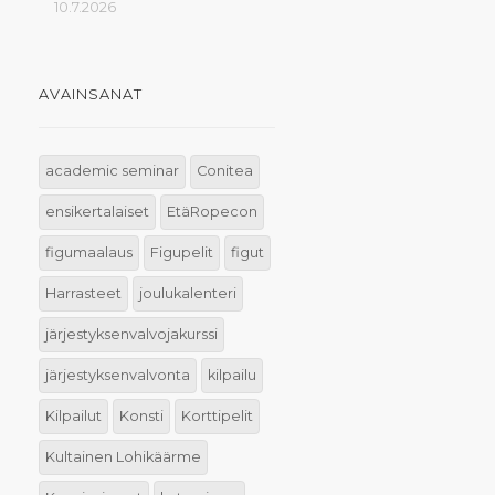
10.7.2026
AVAINSANAT
academic seminar
Conitea
ensikertalaiset
EtäRopecon
figumaalaus
Figupelit
figut
Harrasteet
joulukalenteri
järjestyksenvalvojakurssi
järjestyksenvalvonta
kilpailu
Kilpailut
Konsti
Korttipelit
Kultainen Lohikäärme