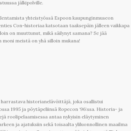
ussa jälkipolville.
llentamista yhteistyössä Espoon kaupunginmuseon
nties Con-historiaa katsotaan taaksepäin jälleen vaikkapa
lloin on muuttunut, mikä säilynyt samana? Se jää
 moni meistä on yhä silloin mukana!
harrastava historianelävöittäjä, joka osallistui
sa 1995 ja pöytäpeliinsä Ropecon ‘96:ssa. Historia- ja
sejä roolipelaamisessa antaa nykyisin eläytyminen
keen ja ajatuksiin sekä toisaalta yliluonnollinen maailma