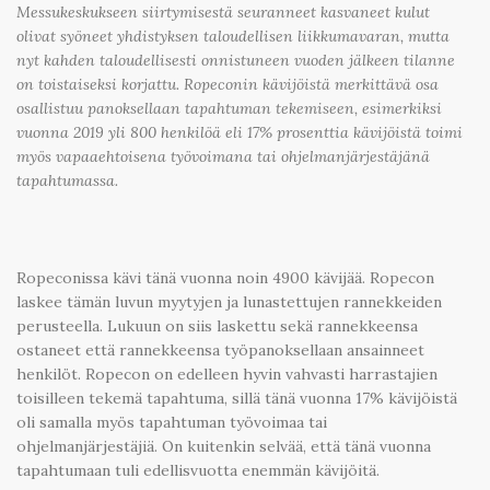
Messukeskukseen siirtymisestä seuranneet kasvaneet kulut
olivat syöneet yhdistyksen taloudellisen liikkumavaran, mutta
nyt kahden taloudellisesti onnistuneen vuoden jälkeen tilanne
on toistaiseksi korjattu. Ropeconin kävijöistä merkittävä osa
osallistuu panoksellaan tapahtuman tekemiseen, esimerkiksi
vuonna 2019 yli 800 henkilöä eli 17% prosenttia kävijöistä toimi
myös vapaaehtoisena työvoimana tai ohjelmanjärjestäjänä
tapahtumassa.
Ropeconissa kävi tänä vuonna noin 4900 kävijää. Ropecon
laskee tämän luvun myytyjen ja lunastettujen rannekkeiden
perusteella. Lukuun on siis laskettu sekä rannekkeensa
ostaneet että rannekkeensa työpanoksellaan ansainneet
henkilöt. Ropecon on edelleen hyvin vahvasti harrastajien
toisilleen tekemä tapahtuma, sillä tänä vuonna 17% kävijöistä
oli samalla myös tapahtuman työvoimaa tai
ohjelmanjärjestäjiä. On kuitenkin selvää, että tänä vuonna
tapahtumaan tuli edellisvuotta enemmän kävijöitä.