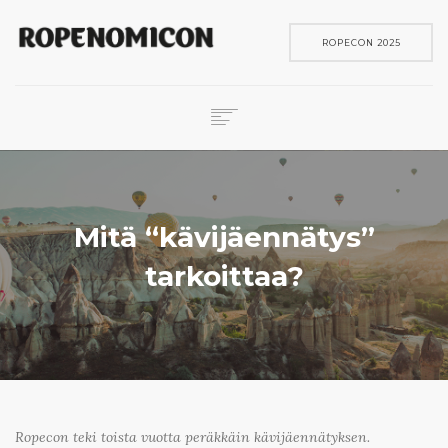
ROPECON 2025
ROPECON
SKENE
PELIT
Mitä “kävijäennätys”
IN ENGLISH
tarkoittaa?
SEARCH
Ropecon teki toista vuotta peräkkäin kävijäennätyksen.