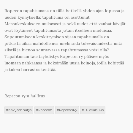
Ropecon tapahtumana on tällä hetkellä yhden ajan lopussa ja
uuden kynnyksellä: tapahtuma on asettunut
Messukeskukseen mukavasti ja sekä uudet että vanhat kävijät
ovat löytäneet tapahtumasta jotain itselleen mieluisaa.
Sopeutumiseen keskittymisen sijaan tapahtumalla on
pitkästä aikaa mahdollisuus unelmoida tulevaisuudesta: mitä
siistiä ja hienoa seuraavassa tapahtumassa voisi olla?
Tapahtuman taustayhdistys Ropecon ry pääsee myös
luomaan nahkaansa ja keksimään uusia keinoja, joilla kehittää
ja tukea harrastuskenttää.
Ropecon ry:n hallitus
Kävijäennätys
Ropecon
RopeconRy
Tulevaisuus