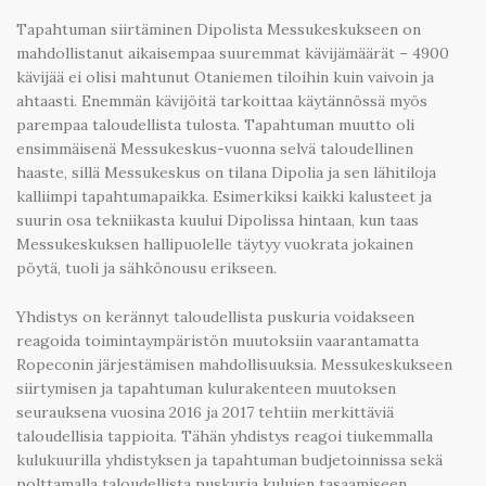
Tapahtuman siirtäminen Dipolista Messukeskukseen on
mahdollistanut aikaisempaa suuremmat kävijämäärät – 4900
kävijää ei olisi mahtunut Otaniemen tiloihin kuin vaivoin ja
ahtaasti. Enemmän kävijöitä tarkoittaa käytännössä myös
parempaa taloudellista tulosta. Tapahtuman muutto oli
ensimmäisenä Messukeskus-vuonna selvä taloudellinen
haaste, sillä Messukeskus on tilana Dipolia ja sen lähitiloja
kalliimpi tapahtumapaikka. Esimerkiksi kaikki kalusteet ja
suurin osa tekniikasta kuului Dipolissa hintaan, kun taas
Messukeskuksen hallipuolelle täytyy vuokrata jokainen
pöytä, tuoli ja sähkönousu erikseen.
Yhdistys on kerännyt taloudellista puskuria voidakseen
reagoida toimintaympäristön muutoksiin vaarantamatta
Ropeconin järjestämisen mahdollisuuksia. Messukeskukseen
siirtymisen ja tapahtuman kulurakenteen muutoksen
seurauksena vuosina 2016 ja 2017 tehtiin merkittäviä
taloudellisia tappioita. Tähän yhdistys reagoi tiukemmalla
kulukuurilla yhdistyksen ja tapahtuman budjetoinnissa sekä
polttamalla taloudellista puskuria kulujen tasaamiseen.