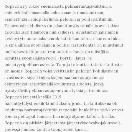
Ropecon ry tukee suomalaista peliharrastajakulttuuria
esimerkiksi lainaamalla kalustoaan ja omaisuuttaan,
esimerkiksi radiopuhelimia, peleihin ja pelitapahtumiin.
Takavuosina yhdistys on jakanut myös rahallisia avustuksia
taloudellisen tilanteen niin salliessa. Avustusten jakaminen
keskeytyi muutamaksi vuodeksi tiukan taloustilanteen takia,
ja sinä aikana suomalainen peliharrastuskenttä on muuttunut
melkoisesti. Ropecon ry:n tarkoituksena on edistää ja
kehittää suomalaista rooli-, kortti-, lauta- ja
miniatyyripeliharrastusta. Tapoja toteuttaa tätä tarkoitusta
on monia: Ropecon voisi yksittäisiin peleihin kohdistuvien
avustusten sijaan tukea laajempaa harrastajakuntaa
esimerkiksi järjestämällä koulutusta aiheista, jotka
hyödyttävät peliharrastajien yhdistyksiä ja toimintaa.
Ropecon järjesti kesällä 2019
häirintäyhdyshenkilökoulutuksen, jonka tarkoituksena oli
kouluttaa harrastajakentän tarpeisiin henkilöitä, jotka voivat
toimia pelitapahtumissa häirintäyhdyshenkilöinä. Lisäksi
Ropecon on pitkään järjestänyt järjestyksenvalvojakursseja
yhdessä muiden kentän toimijoiden kanssa.