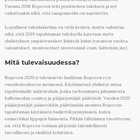
Vuonna 2018 Ropecon teki positiivisen tuloksen ja nyt
vaikuttaakin siltä, että tasapainotila on saavutettu.
Lopullinen tuloslaskelma on vielä kesken, mutta vaikuttaa
siltä, että 2019 tapahtuman tuloksella katetaan myös
yhdistyksen ympärivuotiset kiinteät kulut (varaston vuokra,
vakuutukset, monivuotiset investoinnit esim. laitteisiin jne).
Mitä tulevaisuudessa?
Ropecon 2020:n talousarvio laaditaan Ropecon ry:n
vuosikokoukseen mennessä. Käytännössä yhdistys antaa
tapahtumalle määrärahan, jonka tarkemmasta jakamisesta
kulloinenkin conitea ja pääjärjestäjät päättävät. Vuoden 2020
pääjärjestäjät pääsevätkin päättämään monista Ropecon-
tapahtuman käytännön budjettikysymyksistä, kuten
esimerkiksi lippujen hinnoista. Pitkän tähtäimen tavoitteena
on, että Ropecon voidaan järjestää taloudellisesti
turvallisesti ja sisältöä kehittäen.