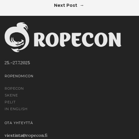
→
Next Post
25.–27.7.2025
ROPENOMICON
ROPECON
SKENE
PELIT
IN ENGLISH
OTA YHTEYTTÄ
viestinta@ropecon.fi