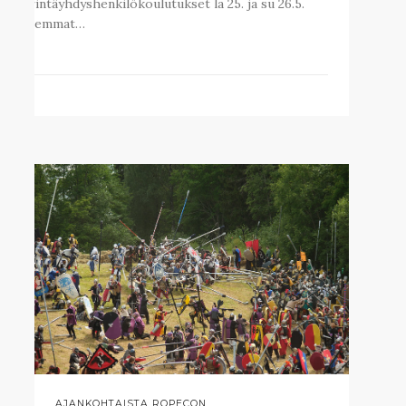
häirintäyhdyshenkilökoulutukset la 25. ja su 26.5.
Molemmat…
AJANKOHTAISTA ROPECON