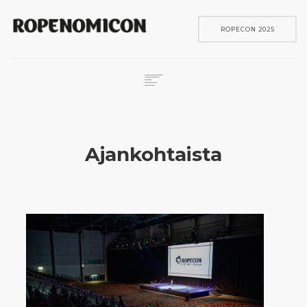
ROPECON 2025
ROPECON
SKENE
Ajankohtaista
PELIT
IN ENGLISH
SEARCH