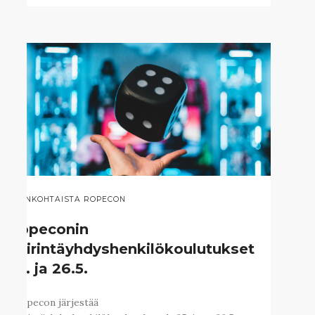
AJANKOHTAISTA ROPECON
Ropeconin
häirintäyhdyshenkilökoulutukset
25. ja 26.5.
Ropecon järjestää