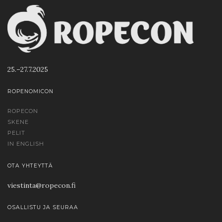
25.–27.7.2025
ROPENOMICON
ROPECON
SKENE
PELIT
IN ENGLISH
OTA YHTEYTTÄ
viestinta@ropecon.fi
OSALLISTU JA SEURAA