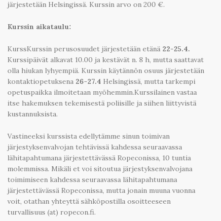
järjestetään Helsingissä. Kurssin arvo on 200 €.
Kurssin aikataulu:
KurssKurssin perusosuudet järjestetään etänä
22-25.4.
Kurssipäivät alkavat 10.00 ja kestävät n. 8 h, mutta saattavat
olla hiukan lyhyempiä. Kurssin käytännön osuus järjestetään
kontaktiopetuksena
26-27.4
Helsingissä, mutta tarkempi
opetuspaikka ilmoitetaan myöhemmin.Kurssilainen vastaa
itse hakemuksen tekemisestä poliisille ja siihen liittyvistä
kustannuksista.
Vastineeksi kurssista edellytämme sinun toimivan
järjestyksenvalvojan tehtävissä kahdessa seuraavassa
lähitapahtumana järjestettävässä Ropeconissa, 10 tuntia
molemmissa. Mikäli et voi sitoutua järjestyksenvalvojana
toimimiseen kahdessa seuraavassa lähitapahtumana
järjestettävässä Ropeconissa, mutta jonain muuna vuonna
voit, otathan yhteyttä sähköpostilla osoitteeseen
turvallisuus (at) ropecon.fi.