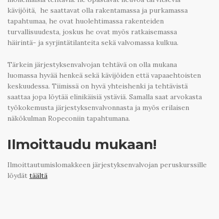
kävijöitä, he saattavat olla rakentamassa ja purkamassa
tapahtumaa, he ovat huolehtimassa rakenteiden
turvallisuudesta, joskus he ovat myös ratkaisemassa
häirintä- ja syrjintätilanteita sekä valvomassa kulkua.
Tärkein järjestyksenvalvojan tehtävä on olla mukana
luomassa hyvää henkeä sekä kävijöiden että vapaaehtoisten
keskuudessa. Tiimissä on hyvä yhteishenki ja tehtävistä
saattaa jopa löytää elinikäisiä ystäviä. Samalla saat arvokasta
työkokemusta järjestyksenvalvonnasta ja myös erilaisen
näkökulman Ropeconiin tapahtumana.
Ilmoittaudu mukaan!
Ilmoittautumislomakkeen järjestyksenvalvojan peruskurssille
löydät
täältä