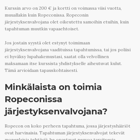
Kurssin arvo on 200 € ja kortti on voimassa viisi vuotta,
muuallakin kuin Ropeconissa. Ropeconin
järjestyksenvalvojana olet oikeutettu samoihin etuihin, kuin
tapahtuman muutkin vapaaehtoiset.
Jos jostain syystä olet estynyt toimimaan
järjestyksenvalvojana vaadituissa tapahtumissa, tai jos poliisi
ei hyväksy lupahakemustasi, saatat olla velvollinen
maksamaan itse kurssista yhdistykselle aiheutuvat kulut.
Tämä arvioidaan tapauskohtaisesti.
Minkälaista on toimia
Ropeconissa
järjestyksenvalvojana?
Ropecon on koko perheen tapahtuma, jossa järjestyshäiriöt
ovat harvinaisia. Tapahtuman järjestyksenvalvojat tekevät
monenlaisia tehtäviä: he opastavat neuvoa tarvitsevia