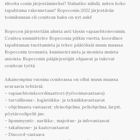
ideoita conin järjestämiseksi? Haluatko nähdä, miten koko
tapahtuma rakennetaan? Ropeconin 2022 järjestävän
toimikunnan eli conitean haku on nyt auki!
Ropecon järjestetään alusta asti täysin vapaaehtoisvoimin.
Conitea suunnittelee Ropeconia pitkin vuotta, koordinoi
tapahtuman tuottamista ja tekee päätöksiä muun muassa
Ropeconin teemasta, kunniavieraista ja monista muista
asioista. Ropeconin pääjärjestäjät ohjaavat ja tukevat
conitean työtä.
Aikaisempina vuosina coniteassa on ollut muun muassa
seuraavia tehtäviä:
– vapaaehtoiskoordinaattori (työvoimavastaava)
– turvallisuus-, logistiikka- ja tekniikkavastaavat
– ohjelmasta vastaavat: yleisohjelma, peliohjelma, larpit,
pöytäroolipelit jne.
– lipunmyynti-, narikka-, majoitus- ja infovastaavat
– takahuone- ja kaatovastaavat
– Discord-vastaava