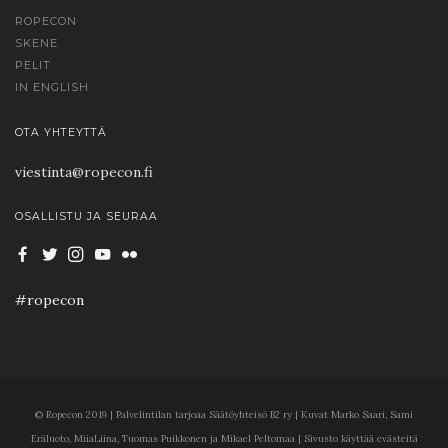
ROPECON
SKENE
PELIT
IN ENGLISH
OTA YHTEYTTÄ
viestinta@ropecon.fi
OSALLISTU JA SEURAA
#ropecon
© Ropecon 2019 | Palvelintilan tarjoaa Säätöyhteisö B2 ry | Kuvat Marko Saari, Sami
Eräluoto, MiiaLiina, Tuomas Puikkonen ja Mikael Peltomaa | Sivusto käyttää evästeitä