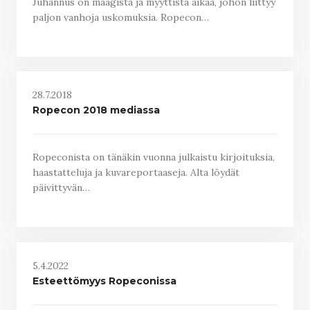
Juhannus on maagista ja myyttistä aikaa, johon liittyy
paljon vanhoja uskomuksia. Ropecon…
28.7.2018
Ropecon 2018 mediassa
Ropeconista on tänäkin vuonna julkaistu kirjoituksia,
haastatteluja ja kuvareportaaseja. Alta löydät
päivittyvän…
5.4.2022
Esteettömyys Ropeconissa