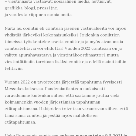
– viestinnästä vastaavat: sosiaalinen media, nettisivut,
grafiikka, blogi, pressi jne.
ja vuodesta riippuen monia muita.
Näitä ns. coniitin eli conitean jäsenen vastuualueita voi myös
yhdistää järkeviksi kokonaisuuksiksi. Joidenkin coniittien
tiimeissä työskentelee useita coniitteja ja myös aivan uusia
coniteatehtäviä voi ehdottaa! Vuoden 2022 coniteaan on jo
valittu apurahavastaava ja viestintäkoordinaattori, mutta
viestintätiimiin tarvitaan lisäksi coniitteja edellä mainittuihin
tehtäviin.
Vuonna 2022 on tavoitteena järjestää tapahtuma fyysisesti
Messukeskuksessa. Pandemiatilanteen mukaisesti
varaudumme kuitenkin siihen, että saatamme joutua vielä
kolmannenkin vuoden järjestämään tapahtuman
etätapahtumana. Hakijoiden toivotaan varautuvan siihen, että
tämä sama conitea järjestää myös mahdollisen
etätapahtuman.
Haku Ropeconin coniteaan
aukeaa maanantaina 9.8.2021 ja