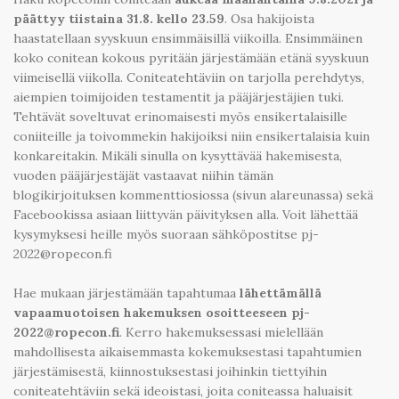
päättyy tiistaina 31.8. kello 23.59
. Osa hakijoista
haastatellaan syyskuun ensimmäisillä viikoilla. Ensimmäinen
koko conitean kokous pyritään järjestämään etänä syyskuun
viimeisellä viikolla. Coniteatehtäviin on tarjolla perehdytys,
aiempien toimijoiden testamentit ja pääjärjestäjien tuki.
Tehtävät soveltuvat erinomaisesti myös ensikertalaisille
coniiteille ja toivommekin hakijoiksi niin ensikertalaisia kuin
konkareitakin. Mikäli sinulla on kysyttävää hakemisesta,
vuoden pääjärjestäjät vastaavat niihin tämän
blogikirjoituksen kommenttiosiossa (sivun alareunassa) sekä
Facebookissa asiaan liittyvän päivityksen alla. Voit lähettää
kysymyksesi heille myös suoraan sähköpostitse pj-
2022@ropecon.fi
Hae mukaan järjestämään tapahtumaa
lähettämällä
vapaamuotoisen hakemuksen osoitteeseen pj-
2022@ropecon.fi
. Kerro hakemuksessasi mielellään
mahdollisesta aikaisemmasta kokemuksestasi tapahtumien
järjestämisestä, kiinnostuksestasi joihinkin tiettyihin
coniteatehtäviin sekä ideoistasi, joita coniteassa haluaisit