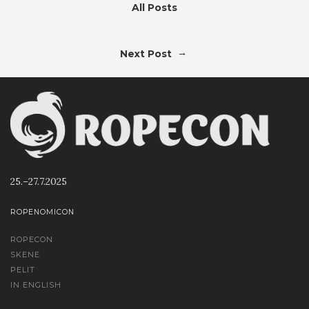
All Posts
→
Next Post
25.–27.7.2025
ROPENOMICON
ROPECON
SKENE
PELIT
IN ENGLISH