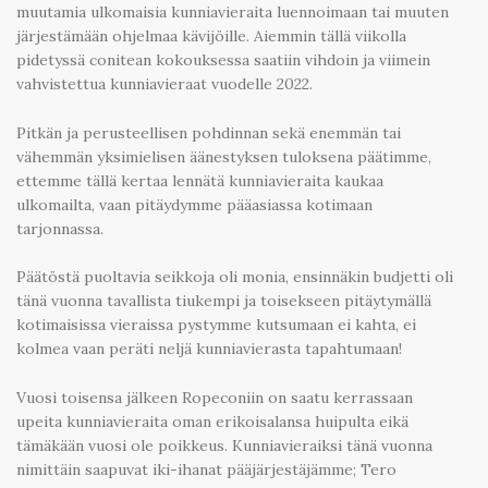
muutamia ulkomaisia kunniavieraita luennoimaan tai muuten
järjestämään ohjelmaa kävijöille. Aiemmin tällä viikolla
pidetyssä conitean kokouksessa saatiin vihdoin ja viimein
vahvistettua kunniavieraat vuodelle 2022.
Pitkän ja perusteellisen pohdinnan sekä enemmän tai
vähemmän yksimielisen äänestyksen tuloksena päätimme,
ettemme tällä kertaa lennätä kunniavieraita kaukaa
ulkomailta, vaan pitäydymme pääasiassa kotimaan
tarjonnassa.
Päätöstä puoltavia seikkoja oli monia, ensinnäkin budjetti oli
tänä vuonna tavallista tiukempi ja toisekseen pitäytymällä
kotimaisissa vieraissa pystymme kutsumaan ei kahta, ei
kolmea vaan peräti neljä kunniavierasta tapahtumaan!
Vuosi toisensa jälkeen Ropeconiin on saatu kerrassaan
upeita kunniavieraita oman erikoisalansa huipulta eikä
tämäkään vuosi ole poikkeus. Kunniavieraiksi tänä vuonna
nimittäin saapuvat iki-ihanat pääjärjestäjämme; Tero