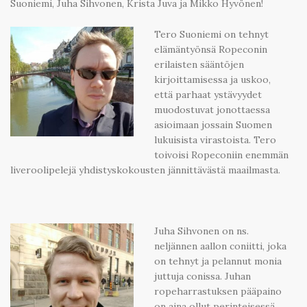
Suoniemi, Juha Sihvonen, Krista Juva ja Mikko Hyvönen!
Tero Suoniemi on tehnyt
elämäntyönsä Ropeconin
erilaisten sääntöjen
kirjoittamisessa ja uskoo,
että parhaat ystävyydet
muodostuvat jonottaessa
asioimaan jossain Suomen
lukuisista virastoista. Tero
toivoisi Ropeconiin enemmän
liveroolipelejä yhdistyskokousten jännittävästä maailmasta.
Juha Sihvonen on ns.
neljännen aallon coniitti, joka
on tehnyt ja pelannut monia
juttuja conissa. Juhan
ropeharrastuksen pääpaino
on aina ollut perinteisessä