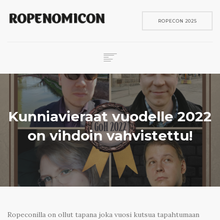
ROPECON 2025
ROPECON
SKENE
PELIT
Kunniavieraat vuodelle 2022
IN ENGLISH
on vihdoin vahvistettu!
SEARCH
Ropeconilla on ollut tapana joka vuosi kutsua tapahtumaan