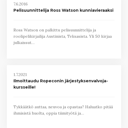
7.6.2016
Pelisuunnittelija Ross Watson kunniavieraaksi
Ross Watson on palkittu pelisuunnittelija ja
roolipelikirjailija Austinista, Teksasista. Yli 50 kirjaa
julkaissut…
1.7.2021
Ilmoittaudu Ropeconin järjestyksenvalvoja-
kursseille!
Tykkäätkö auttaa, neuvoa ja opastaa? Haluatko pitää
ihmisistä huolta, oppia tiimityötä ja…