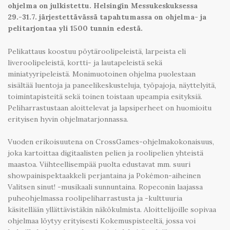
ohjelma on julkistettu. Helsingin Messukeskuksessa
29.-31.7. järjestettävässä tapahtumassa on ohjelma- ja
pelitarjontaa yli 1500 tunnin edestä.
Pelikattaus koostuu pöytäroolipeleistä, larpeista eli
liveroolipeleistä, kortti- ja lautapeleistä sekä
miniatyyripeleistä. Monimuotoinen ohjelma puolestaan
sisältää luentoja ja paneelikeskusteluja, työpajoja, näyttelyitä,
toimintapisteitä sekä toinen toistaan upeampia esityksiä.
Peliharrastustaan aloittelevat ja lapsiperheet on huomioitu
erityisen hyvin ohjelmatarjonnassa.
Vuoden erikoisuutena on CrossGames-ohjelmakokonaisuus,
joka kartoittaa digitaalisten pelien ja roolipelien yhteistä
maastoa. Viihteellisempää puolta edustavat mm. suuri
showpainispektaakkeli perjantaina ja Pokémon-aiheinen
Valitsen sinut! -musikaali sunnuntaina. Ropeconin laajassa
puheohjelmassa roolipeliharrastusta ja -kulttuuria
käsitellään yllättävistäkin näkökulmista. Aloittelijoille sopivaa
ohjelmaa löytyy erityisesti Kokemuspisteeltä, jossa voi