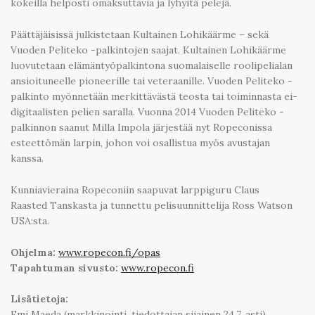
kokeilla helposti omaksuttavia ja lyhyitä pelejä.
Päättäjäisissä julkistetaan Kultainen Lohikäärme – sekä
Vuoden Peliteko -palkintojen saajat. Kultainen Lohikäärme
luovutetaan elämäntyöpalkintona suomalaiselle roolipelialan
ansioituneelle pioneerille tai veteraanille. Vuoden Peliteko -
palkinto myönnetään merkittävästä teosta tai toiminnasta ei-
digitaalisten pelien saralla. Vuonna 2014 Vuoden Peliteko -
palkinnon saanut Milla Impola järjestää nyt Ropeconissa
esteettömän larpin, johon voi osallistua myös avustajan
kanssa.
Kunniavieraina Ropeconiin saapuvat larppiguru Claus
Raasted Tanskasta ja tunnettu pelisuunnittelija Ross Watson
USA:sta.
Ohjelma:
www.ropecon.fi/opas
Tapahtuman sivusto:
www.ropecon.fi
Lisätietoja:
Emi Maeda (markkinointi, tiedottajan sijainen 24.7. asti)