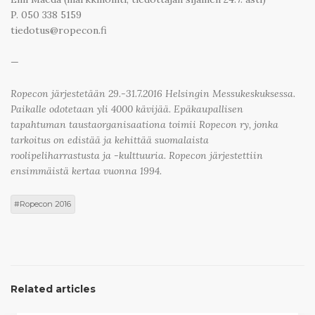
P. 050 338 5159
tiedotus@ropecon.fi
—
Ropecon järjestetään 29.-31.7.2016 Helsingin Messukeskuksessa.
Paikalle odotetaan yli 4000 kävijää. Epäkaupallisen
tapahtuman taustaorganisaationa toimii Ropecon ry, jonka
tarkoitus on edistää ja kehittää suomalaista
roolipeliharrastusta ja -kulttuuria. Ropecon järjestettiin
ensimmäistä kertaa vuonna 1994.
Ropecon 2016
Related articles