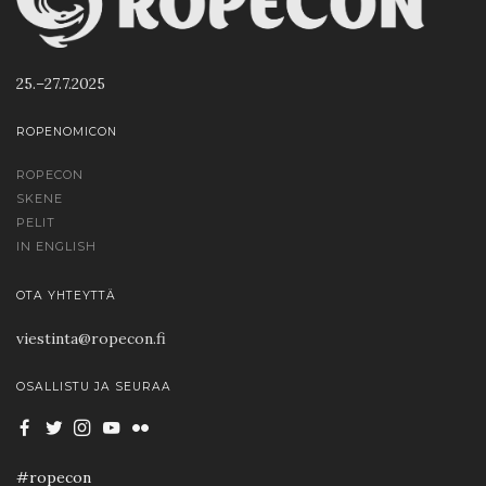
25.–27.7.2025
ROPENOMICON
ROPECON
SKENE
PELIT
IN ENGLISH
OTA YHTEYTTÄ
viestinta@ropecon.fi
OSALLISTU JA SEURAA
#ropecon