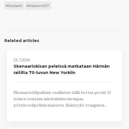
Roolipelit
Ropecon2017
Related articles
25.7.2016
Skenaariokisan peleissä matkataan Härmän
raitilta 70-luvun New Yorkiin
Skenaariokilpailuun osallistuu tällä kertaa peräti 11
toinen toistaan mielenkiintoisempaa
pöytäroolipeliskenaariota. Säästyykö traaginen…