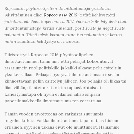
Ropeconin pöytäroolipelien ilmoittautumisjärjestelmän
päivittäminen alkoi
Ropeconissa 2016
ja tätä kehitystyötä
jatketaan edelleen Ropeconissa 2017. Vuonna 2016 käytössä ollut
ilmoittautumistapa keräsi runsaasti positiivista ja negatiivista
palautetta. Tämä teksti koostaa annettua palautetta ja kertoo,
mihin suuntaan kehitystyö on menossa.
Tiivistettynä Ropecon 2016 pöytäroolipelien
ilmoittautuminen toimi niin, että pelaajat kokoontuivat
tasatunnein roolipelitiskille ja kaikki alkavat pelit esiteltiin
yksi kerrallaan. Pelaajat pystyivät ilmoittautumaan itseään
kiinnostavaan peliin esittelyn jälkeen. Jos pelaajia oli liikaa tai
liian vähän, tilanteita ratkottiin tapauskohtaisesti.
Lähestymistapa oli hyvin erilainen aikaisempaan
paperilomakkeella ilmoittautumiseen verrattuna.
Tämän vuoden tavoitteena on ratkaista suurimpia
ongelmakohtia. Vaikka ilmoittautumistapa on taas hiukan
erilainen, syyt sen takana eivät ole muuttuneet. Haluamme
varmistaa, että pelit saadaan täytettyä tasapuolisesti ja