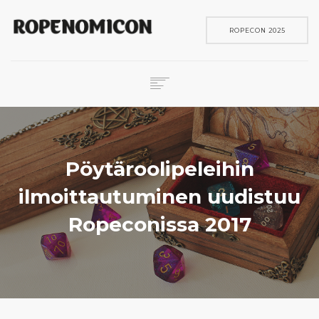
ROPECON 2025
ROPECON
SKENE
PELIT
Pöytäroolipeleihin
IN ENGLISH
ilmoittautuminen uudistuu
SEARCH
Ropeconissa 2017