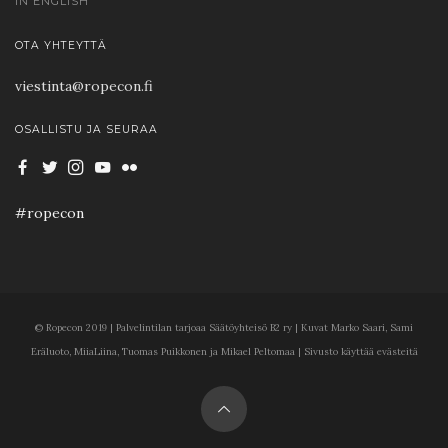
IN ENGLISH
OTA YHTEYTTÄ
viestinta@ropecon.fi
OSALLISTU JA SEURAA
#ropecon
© Ropecon 2019 | Palvelintilan tarjoaa Säätöyhteisö B2 ry | Kuvat Marko Saari, Sami
Eräluoto, MiiaLiina, Tuomas Puikkonen ja Mikael Peltomaa | Sivusto käyttää evästeitä