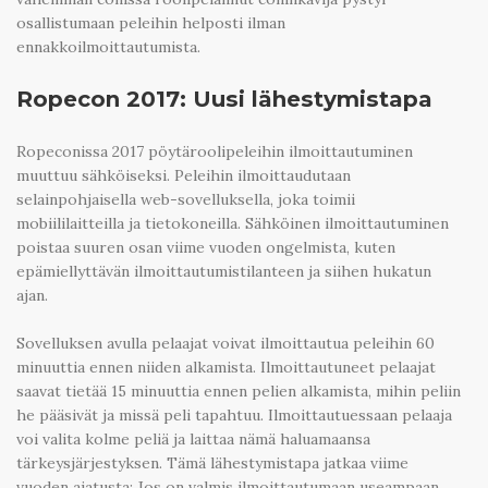
osallistumaan peleihin helposti ilman
ennakkoilmoittautumista.
Ropecon 2017: Uusi lähestymistapa
Ropeconissa 2017 pöytäroolipeleihin ilmoittautuminen
muuttuu sähköiseksi. Peleihin ilmoittaudutaan
selainpohjaisella web-sovelluksella, joka toimii
mobiililaitteilla ja tietokoneilla. Sähköinen ilmoittautuminen
poistaa suuren osan viime vuoden ongelmista, kuten
epämiellyttävän ilmoittautumistilanteen ja siihen hukatun
ajan.
Sovelluksen avulla pelaajat voivat ilmoittautua peleihin 60
minuuttia ennen niiden alkamista. Ilmoittautuneet pelaajat
saavat tietää 15 minuuttia ennen pelien alkamista, mihin peliin
he pääsivät ja missä peli tapahtuu. Ilmoittautuessaan pelaaja
voi valita kolme peliä ja laittaa nämä haluamaansa
tärkeysjärjestyksen. Tämä lähestymistapa jatkaa viime
vuoden ajatusta: Jos on valmis ilmoittautumaan useampaan