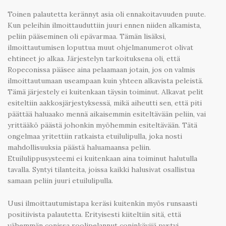
Toinen palautetta kerännyt asia oli ennakoitavuuden puute.
Kun peleihin ilmoittauduttiin juuri ennen niiden alkamista,
peliin pääseminen oli epävarmaa. Tämän lisäksi,
ilmoittautumisen loputtua muut ohjelmanumerot olivat
ehtineet jo alkaa. Järjestelyn tarkoituksena oli, että
Ropeconissa pääsee aina pelaamaan jotain, jos on valmis
ilmoittautumaan useampaan kuin yhteen alkavista peleistä.
Tämä järjestely ei kuitenkaan täysin toiminut. Alkavat pelit
esiteltiin aakkosjärjestyksessä, mikä aiheutti sen, että piti
päättää haluaako mennä aikaisemmin esiteltävään peliin, vai
yrittääkö päästä johonkin myöhemmin esiteltävään. Tätä
ongelmaa yritettiin ratkaista etuilulipulla, joka nosti
mahdollisuuksia päästä haluamaansa peliin.
Etuilulippusysteemi ei kuitenkaan aina toiminut halutulla
tavalla. Syntyi tilanteita, joissa kaikki halusivat osallistua
samaan peliin juuri etuilulipulla.
Uusi ilmoittautumistapa keräsi kuitenkin myös runsaasti
positiivista palautetta. Erityisesti kiiteltiin sitä, että
vähemmän conissa roolipelannut coninkävijä pystyi