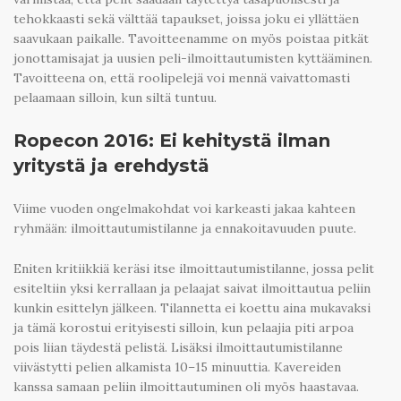
tehokkaasti sekä välttää tapaukset, joissa joku ei yllättäen
saavukaan paikalle. Tavoitteenamme on myös poistaa pitkät
jonottamisajat ja uusien peli-ilmoittautumisten kyttääminen.
Tavoitteena on, että roolipelejä voi mennä vaivattomasti
pelaamaan silloin, kun siltä tuntuu.
Ropecon 2016: Ei kehitystä ilman
yritystä ja erehdystä
Viime vuoden ongelmakohdat voi karkeasti jakaa kahteen
ryhmään: ilmoittautumistilanne ja ennakoitavuuden puute.
Eniten kritiikkiä keräsi itse ilmoittautumistilanne, jossa pelit
esiteltiin yksi kerrallaan ja pelaajat saivat ilmoittautua peliin
kunkin esittelyn jälkeen. Tilannetta ei koettu aina mukavaksi
ja tämä korostui erityisesti silloin, kun pelaajia piti arpoa
pois liian täydestä pelistä. Lisäksi ilmoittautumistilanne
viivästytti pelien alkamista 10–15 minuuttia. Kavereiden
kanssa samaan peliin ilmoittautuminen oli myös haastavaa.