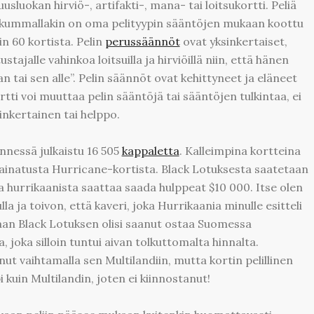
sluokan hirviö-, artifakti-, mana- tai loitsukortti. Peliä
ä kummallakin on oma pelityypin sääntöjen mukaan koottu
n 60 kortista. Pelin
perussäännöt
ovat yksinkertaiset,
tajalle vahinkoa loitsuilla ja hirviöillä niin, että hänen
 tai sen alle”. Pelin säännöt ovat kehittyneet ja eläneet
rtti voi muuttaa pelin sääntöjä tai sääntöjen tulkintaa, ei
inkertainen tai helppo.
ennessä julkaistu 16 505
kappaletta
. Kalleimpina kortteina
painatusta Hurricane-kortista. Black Lotuksesta saatetaan
a hurrikaanista saattaa saada hulppeat $10 000. Itse olen
 ja toivon, että kaveri, joka Hurrikaania minulle esitteli
inaan Black Lotuksen olisi saanut ostaa Suomessa
joka silloin tuntui aivan tolkuttomalta hinnalta.
nut vaihtamalla sen Multilandiin, mutta kortin pelillinen
kuin Multilandin, joten ei kiinnostanut!