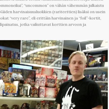
 “commoneiksi”, “uncommon” on vähän vähemmän julkaistu
 Näiden harvinaisuusluokkien (rariteettien) lisäksi on usein
uokat “very rare”, eli erittäin harvinainen ja “foil”-kortit,
lipainatus, jotka vaikuttavat korttien arvoon ja