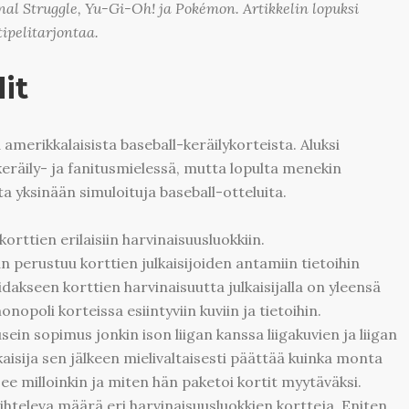
al Struggle, Yu-Gi-Oh! ja Pokémon. Artikkelin lopuksi
ipelitarjontaa.
it
 amerikkalaisista baseball-keräilykorteista. Aluksi
 keräily- ja fanitusmielessä, mutta lopulta menekin
ata yksinään simuloituja baseball-otteluita.
orttien erilaisiin harvinaisuusluokkiin.
n perustuu korttien julkaisijoiden antamiin tietoihin
idakseen korttien harvinaisuutta julkaisijalla on yleensä
opoli korteissa esiintyviin kuviin ja tietoihin.
usein sopimus jonkin ison liigan kanssa liigakuvien ja liigan
aisija sen jälkeen mielivaltaisesti päättää kuinka monta
see milloinkin ja miten hän paketoi kortit myytäväksi.
hteleva määrä eri harvinaisuusluokkien kortteja. Eniten