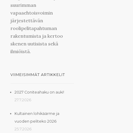
suurimman
vapaaehtoisvoimin
järjestettävän
roolipelitapahtuman
rakentumista ja kertoo
skenen uutisista sekä
ilmiöistä.
VIIMEISIMMÄT ARTIKKELIT
2027 Coniteahaku on auki!
27.7.2026
Kultainen lohikäärme ja
vuoden peliteko 2026
25.7.2026