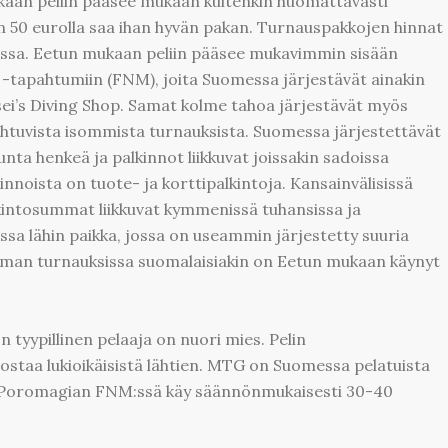
aan peliin pääsee mukaan kuitenkin huomattavasti
n 50 eurolla saa ihan hyvän pakan. Turnauspakkojen hinnat
roissa. Eetun mukaan peliin pääsee mukavimmin sisään
 -tapahtumiin (FNM), joita Suomessa järjestävät ainakin
sei’s Diving Shop. Samat kolme tahoa järjestävät myös
uvista isommista turnauksista. Suomessa järjestettävät
nta henkeä ja palkinnot liikkuvat joissakin sadoissa
nnoista on tuote- ja korttipalkintoja. Kansainvälisissä
kintosummat liikkuvat kymmenissä tuhansissa ja
ssa lähin paikka, jossa on useammin järjestetty suuria
lman turnauksissa suomalaisiakin on Eetun mukaan käynyt
 tyypillinen pelaaja on nuori mies. Pelin
ostaa lukioikäisistä lähtien. MTG on Suomessa pelatuista
 – Poromagian FNM:ssä käy säännönmukaisesti 30-40