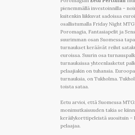
Poromagian
Eetu Perttulan
muk
pienemmällä investoinnilla – noi
kuitenkin liikkuvat sadoissa eu
osallistumalla Friday Night MTG
Poromagia, Fantasiapelit ja Sen
suurimman osan Suomessa tapaht
turnaukset keräävät reilut sataku
euroissa. Suurin osa turnauspalki
turnauksissa yhteenlasketut pal
pelaajiakin on tuhansia. Euroopa
turnauksia, on Tukholma. Tukho
toista sataa.
Eetu arvioi, että Suomessa MTG:n
monimutkaisuuden takia se kiinn
keräilykorttipeleistä suosituin
pelaajaa.