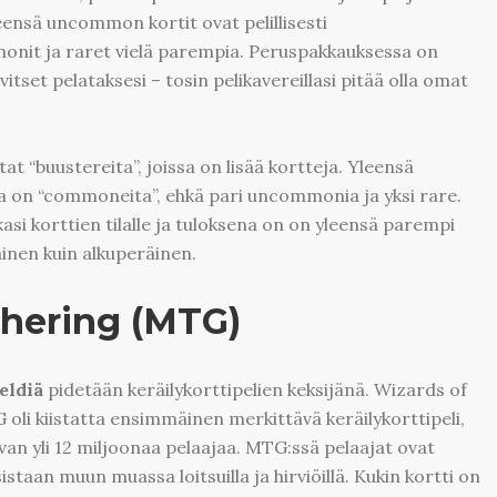
leensä uncommon kortit ovat pelillisesti
it ja raret vielä parempia. Peruspakkauksessa on
rvitset pelataksesi – tosin pelikavereillasi pitää olla omat
t “buustereita”, joissa on lisää kortteja. Yleensä
ta on “commoneita”, ehkä pari uncommonia ja yksi rare.
asi korttien tilalle ja tuloksena on on yleensä parempi
ainen kuin alkuperäinen.
thering (MTG)
eldiä
pidetään keräilykorttipelien keksijänä. Wizards of
oli kiistatta ensimmäinen merkittävä keräilykorttipeli,
van yli 12 miljoonaa pelaajaa. MTG:ssä pelaajat ovat
istaan muun muassa loitsuilla ja hirviöillä. Kukin kortti on