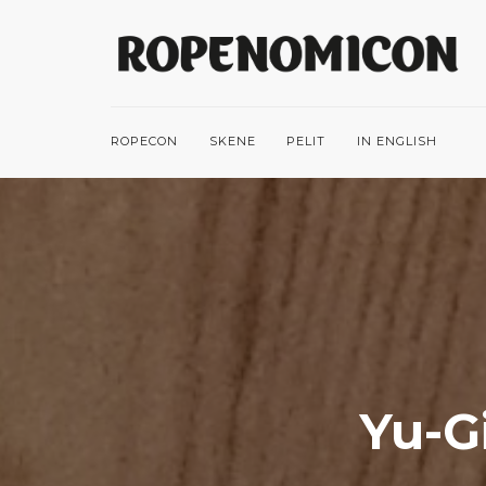
ROPECON
SKENE
PELIT
IN ENGLISH
Yu-G