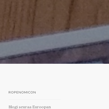
ROPENOMICON
Blogi seuraa Euroopan