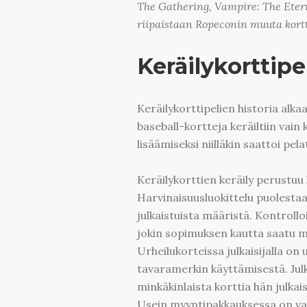
The Gathering, Vampire: The Etern
riipaistaan Ropeconin muuta kortt
Keräilykorttipel
Keräilykorttipelien historia alkaa
baseball-kortteja keräiltiin vain
lisäämiseksi niilläkin saattoi pel
Keräilykorttien keräily perustuu k
Harvinaisuusluokittelu puolestaa
julkaistuista määristä. Kontrollo
jokin sopimuksen kautta saatu mon
Urheilukorteissa julkaisijalla on 
tavaramerkin käyttämisestä. Julk
minkäkinlaista korttia hän julkai
Usein myyntipakkauksessa on vai