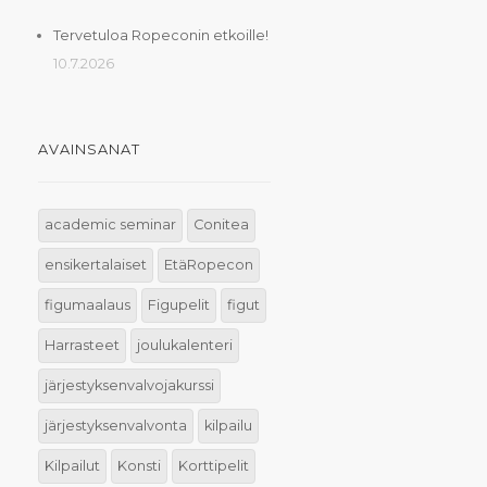
Tervetuloa Ropeconin etkoille!
10.7.2026
AVAINSANAT
academic seminar
Conitea
ensikertalaiset
EtäRopecon
figumaalaus
Figupelit
figut
Harrasteet
joulukalenteri
järjestyksenvalvojakurssi
järjestyksenvalvonta
kilpailu
Kilpailut
Konsti
Korttipelit