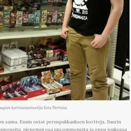
agian korttiasiantuntija Eetu Perttula.
 on sama. Ensin ostat peruspakkauksen kortteja. Suurin
ommoneita, pienempi osa uncommoneita ja onpa joukossa