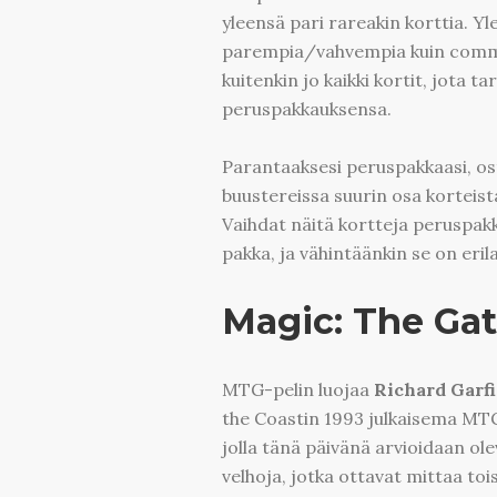
yleensä pari rareakin korttia. Y
parempia/vahvempia kuin common
kuitenkin jo kaikki kortit, jota ta
peruspakkauksensa.
Parantaaksesi peruspakkaasi, osta
buustereissa suurin osa korteis
Vaihdat näitä kortteja peruspakk
pakka, ja vähintäänkin se on eril
Magic: The Ga
MTG-pelin luojaa
Richard Garfi
the Coastin 1993 julkaisema MTG 
jolla tänä päivänä arvioidaan ole
velhoja, jotka ottavat mittaa tois