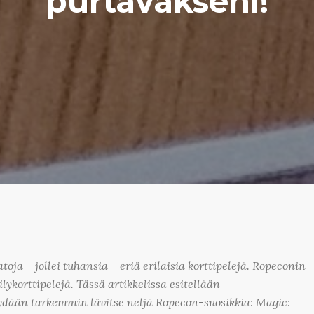
purtavakseni!
oja – jollei tuhansia – eriä erilaisia korttipelejä. Ropeconin
lykorttipelejä. Tässä artikkelissa esitellään
käydään tarkemmin lävitse neljä Ropecon-suosikkia: Magic: