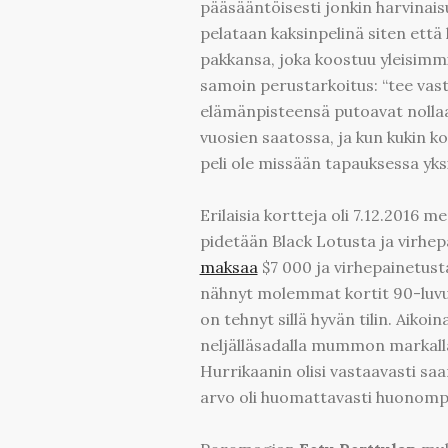
pääsääntöisesti jonkin harvinaisuu
pelataan kaksinpelinä siten ett
pakkansa, joka koostuu yleisimmi
samoin perustarkoitus: “tee vastus
elämänpisteensä putoavat nollaan
vuosien saatossa, ja kun kukin ko
peli ole missään tapauksessa yks
Erilaisia kortteja oli 7.12.2016 m
pidetään Black Lotusta ja virhe
maksaa
$7 000 ja virhepainetust
nähnyt molemmat kortit 90-luvulla
on tehnyt sillä hyvän tilin. Aiko
neljälläsadalla mummon markalla, 
Hurrikaanin olisi vastaavasti saa
arvo oli huomattavasti huonompi 