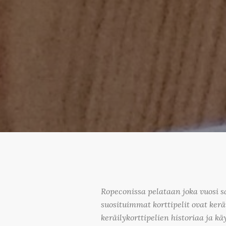
Ropeconissa pelataan joka vuosi sat
suosituimmat korttipelit ovat keräi
keräilykorttipelien historiaa ja 