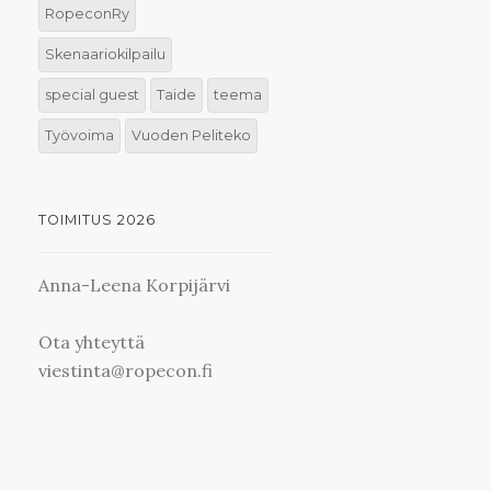
RopeconRy
Skenaariokilpailu
special guest
Taide
teema
Työvoima
Vuoden Peliteko
TOIMITUS 2026
Anna-Leena Korpijärvi
Ota yhteyttä
viestinta@ropecon.fi