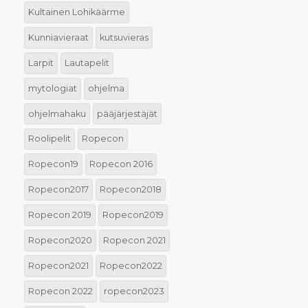
Kultainen Lohikäärme
Kunniavieraat
kutsuvieras
Larpit
Lautapelit
mytologiat
ohjelma
ohjelmahaku
pääjärjestäjät
Roolipelit
Ropecon
Ropecon19
Ropecon 2016
Ropecon2017
Ropecon2018
Ropecon 2019
Ropecon2019
Ropecon2020
Ropecon 2021
Ropecon2021
Ropecon2022
Ropecon 2022
ropecon2023