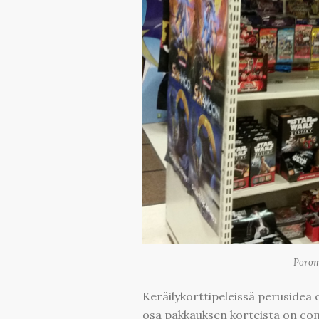
Porom
Keräilykorttipeleissä perusidea
osa pakkauksen korteista on c