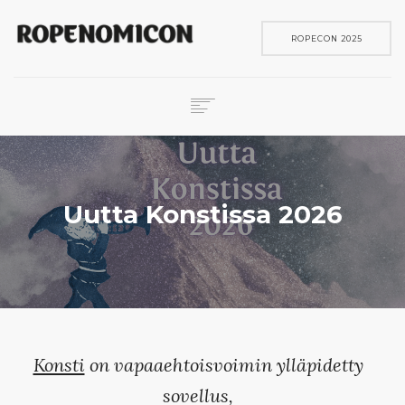
ROPECON 2025
ROPECON
SKENE
PELIT
Uutta Konstissa 2026
IN ENGLISH
SEARCH
Konsti
on vapaaehtoisvoimin ylläpidetty
sovellus,