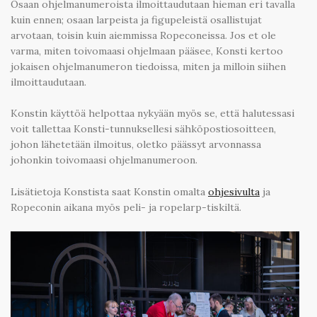
Osaan ohjelmanumeroista ilmoittaudutaan hieman eri tavalla
kuin ennen; osaan larpeista ja figupeleistä osallistujat
arvotaan, toisin kuin aiemmissa Ropeconeissa. Jos et ole
varma, miten toivomaasi ohjelmaan pääsee, Konsti kertoo
jokaisen ohjelmanumeron tiedoissa, miten ja milloin siihen
ilmoittaudutaan.
Konstin käyttöä helpottaa nykyään myös se, että halutessasi
voit tallettaa Konsti-tunnuksellesi sähköpostiosoitteen,
johon lähetetään ilmoitus, oletko päässyt arvonnassa
johonkin toivomaasi ohjelmanumeroon.
Lisätietoja Konstista saat Konstin omalta
ohjesivulta
ja
Ropeconin aikana myös peli- ja ropelarp-tiskiltä.