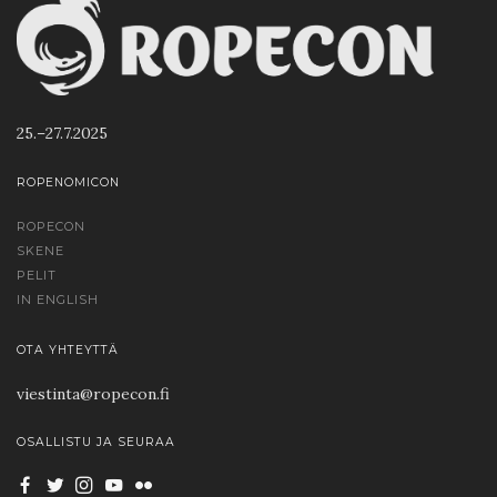
25.–27.7.2025
ROPENOMICON
ROPECON
SKENE
PELIT
IN ENGLISH
OTA YHTEYTTÄ
viestinta@ropecon.fi
OSALLISTU JA SEURAA