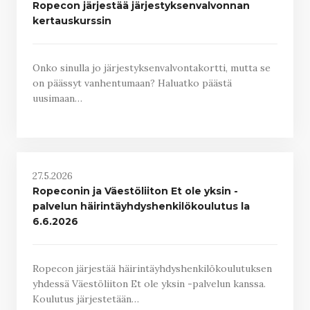
Ropecon järjestää järjestyksenvalvonnan
kertauskurssin
Onko sinulla jo järjestyksenvalvontakortti, mutta se
on päässyt vanhentumaan? Haluatko päästä
uusimaan…
27.5.2026
Ropeconin ja Väestöliiton Et ole yksin -
palvelun häirintäyhdyshenkilökoulutus la
6.6.2026
Ropecon järjestää häirintäyhdyshenkilökoulutuksen
yhdessä Väestöliiton Et ole yksin -palvelun kanssa.
Koulutus järjestetään…