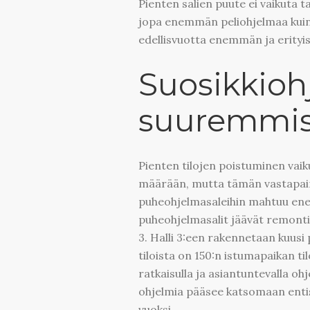
Pienten salien puute ei vaikuta 
jopa enemmän peliohjelmaa kuin e
edellisvuotta enemmän ja erityis
Suosikkioh
suuremmiss
Pienten tilojen poistuminen va
määrään, mutta tämän vastapain
puheohjelmasaleihin mahtuu enem
puheohjelmasalit jäävät remontin 
3. Halli 3:een rakennetaan kuusi
tiloista on 150:n istumapaikan til
ratkaisulla ja asiantuntevalla ohj
ohjelmia pääsee katsomaan entis
vuoksi.