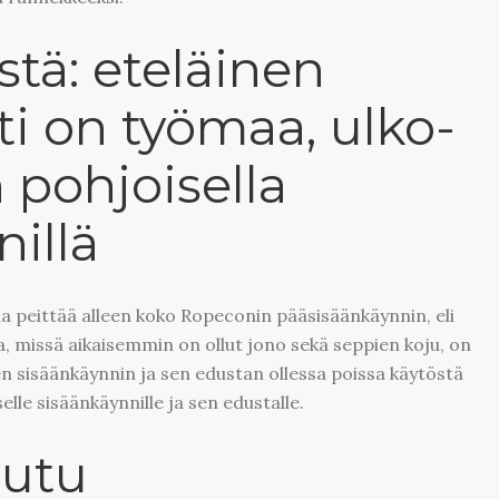
stä: eteläinen
ti on työmaa, ulko-
 pohjoisella
illä
peittää alleen koko Ropeconin pääsisäänkäynnin, eli
, missä aikaisemmin on ollut jono sekä seppien koju, on
sen sisäänkäynnin ja sen edustan ollessa poissa käytöstä
elle sisäänkäynnille ja sen edustalle.
uutu