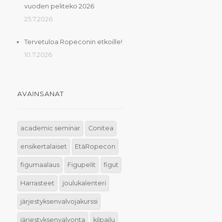
vuoden peliteko 2026
25.7.2026
Tervetuloa Ropeconin etkoille!
10.7.2026
AVAINSANAT
academic seminar
Conitea
ensikertalaiset
EtäRopecon
figumaalaus
Figupelit
figut
Harrasteet
joulukalenteri
järjestyksenvalvojakurssi
järjestyksenvalvonta
kilpailu