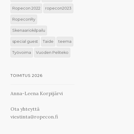
Ropecon 2022
ropecon2023
RopeconRy
Skenaariokilpailu
special guest
Taide
teema
Työvoima
Vuoden Peliteko
TOIMITUS 2026
Anna-Leena Korpijärvi
Ota yhteyttä
viestinta@ropecon.fi