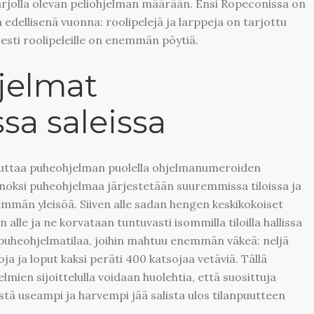
tarjolla olevan peliohjelman määrään. Ensi Ropeconissa on
dellisenä vuonna: roolipelejä ja larppeja on tarjottu
esti roolipeleille on enemmän pöytiä.
jelmat
a saleissa
ikuttaa puheohjelman puolella ohjelmanumeroiden
oksi puheohjelmaa järjestetään suuremmissa tiloissa ja
män yleisöä. Siiven alle sadan hengen keskikokoiset
alle ja ne korvataan tuntuvasti isommilla tiloilla hallissa
 puheohjelmatilaa, joihin mahtuu enemmän väkeä: neljä
oja ja loput kaksi peräti 400 katsojaa vetäviä. Tällä
elmien sijoittelulla voidaan huolehtia, että suosittuja
tä useampi ja harvempi jää salista ulos tilanpuutteen