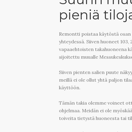
pieniä tiloj
Remontti poistaa käytöstä osan S
yhteydessä. Siiven huoneet 103, 
vapaaehtoisten takahuoneena käyt
sijoitettu muualle Messukeskuks
Siiven pienten salien puute näk
meillä ei ole ollut yhtä paljon t
käyttöön.
Tämän takia olemme voineet otta
ohjelmaa. Meidän ei ole myöskään
toiveita tietystä huoneesta tai ti