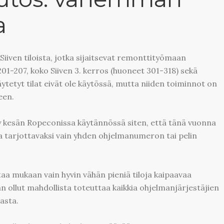
a
iiven tiloista, jotka sijaitsevat remonttityömaan
201-207, koko Siiven 3. kerros (huoneet 301-318) sekä
etyt tilat eivät ole käytössä, mutta niiden toiminnot on
een.
yy kesän Ropeconissa käytännössä siten, että tänä vuonna
ilaa tarjottavaksi vain yhden ohjelmanumeron tai pelin
a mukaan vain hyvin vähän pieniä tiloja kaipaavaa
 ollut mahdollista toteuttaa kaikkia ohjelmanjärjestäjien
lasta.