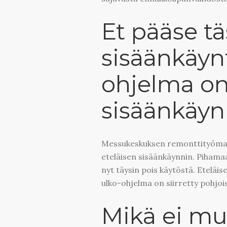
Et pääse tä
sisäänkäyn
ohjelma on
sisäänkäynn
Messukeskuksen remonttityömaa 
eteläisen sisäänkäynnin. Pihamaa
nyt täysin pois käytöstä. Eteläi
ulko-ohjelma on siirretty pohjois
Mikä ei m