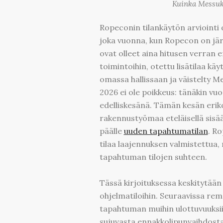
Kuinka Messuk
Ropeconin tilankäytön arviointi o
joka vuonna, kun Ropecon on jä
ovat olleet aina hitusen verran er
toimintoihin, otettu lisätilaa k
omassa hallissaan ja väistelty 
2026 ei ole poikkeus: tänäkin vu
edelliskesänä. Tämän kesän eri
rakennustyömaa eteläisellä sisä
päälle
uuden tapahtumatilan
. R
tilaa laajennuksen valmistettua
tapahtuman tilojen suhteen.
Tässä kirjoituksessa keskitytää
ohjelmatiloihin. Seuraavissa re
tapahtuman muihin ulottuvuuksii
sujuvasta ennakkolipunvaihdost