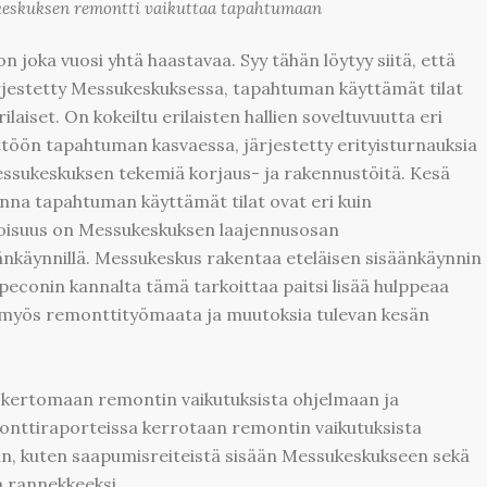
eskuksen remontti vaikuttaa tapahtumaan
n joka vuosi yhtä haastavaa. Syy tähän löytyy siitä, että
rjestetty Messukeskuksessa, tapahtuman käyttämät tilat
ilaiset. On kokeiltu erilaisten hallien soveltuvuutta eri
äyttöön tapahtuman kasvaessa, järjestetty erityisturnauksia
Messukeskuksen tekemiä korjaus- ja rakennustöitä. Kesä
onna tapahtuman käyttämät tilat ovat eri kuin
koisuus on Messukeskuksen laajennusosan
änkäynnillä. Messukeskus rakentaa eteläisen sisäänkäynnin
opeconin kannalta tämä tarkoittaa paitsi lisää hulppeaa
, myös remonttityömaata ja muutoksia tulevan kesän
n kertomaan remontin vaikutuksista ohjelmaan ja
monttiraporteissa kerrotaan remontin vaikutuksista
n, kuten saapumisreiteistä sisään Messukeskukseen sekä
a rannekkeeksi.