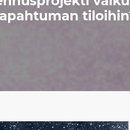
ennusprojekti vaiku
tapahtuman tiloihin