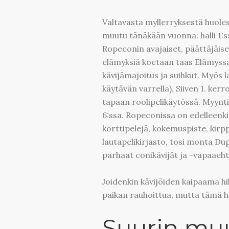
Valtavasta myllerryksestä huoles
muutu tänäkään vuonna: halli 1:ss
Ropeconin avajaiset, päättäjäiset
elämyksiä koetaan taas Elämyssalis
kävijämajoitus ja suihkut. Myös 
käytävän varrella), Siiven 1. ker
tapaan roolipelikäytössä. Myyntia
6:ssa. Ropeconissa on edelleenkin
korttipelejä, kokemuspiste, kirpp
lautapelikirjasto, tosi monta Du
parhaat conikävijät ja -vapaaeht
Joidenkin kävijöiden kaipaama h
paikan rauhoittua, mutta tämä h
Suurin mu