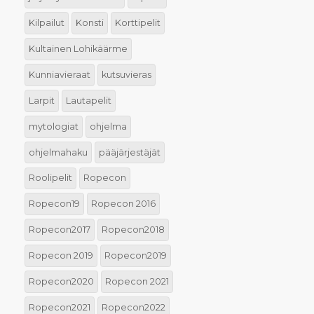
Kilpailut
Konsti
Korttipelit
Kultainen Lohikäärme
Kunniavieraat
kutsuvieras
Larpit
Lautapelit
mytologiat
ohjelma
ohjelmahaku
pääjärjestäjät
Roolipelit
Ropecon
Ropecon19
Ropecon 2016
Ropecon2017
Ropecon2018
Ropecon 2019
Ropecon2019
Ropecon2020
Ropecon 2021
Ropecon2021
Ropecon2022