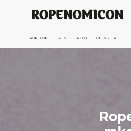
ROPECON
SKENE
PELIT
IN ENGLISH
Rope