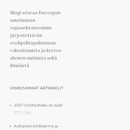
Blogi seuraa Euroopan
suurimman
vapaaehtoisvoimin
järjestettävän
roolipelitapahtuman
rakentumista ja kertoo
skenen uutisista sekä
ilmiöistä.
VIIMEISIMMÄT ARTIKKELIT
2027 Coniteahaku on auki!
27.7.2026
Kultainen lohikäärme ja