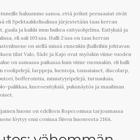
tuneille haluamme sanoa, että jotkut perusasiat eivät
ä eli Spektaakkelisalissa järjestetään taas kerran
, gaala ja kaikki muu huikea esitysohjelma. Esityksiä ja
sa, eli sali 101:ssa. Halli 2:ssa on taas kerran
lastenhuone on siellä missä ennenkin (halleihin johtavan
roksen tilat Valo, Säde ja Kajo ovat myöskin viime vuoden
lue on samassa paikassa kuin viime vuonnakin, eli halli
 roolipelejä, larppeja, luentoja, tanssiaiset, discolarp,
utori, bofferointia, miniatyyripelejä, turnauksia,
plo-palikkaa, kuoroesityksiä, pukunäytös ja maailman
oiset.
iljainen huone on edelleen Ropeconissa tarjoamassa
uone löytyy ensi conissa Siiven huoneesta 216A.
utos: vähemmän