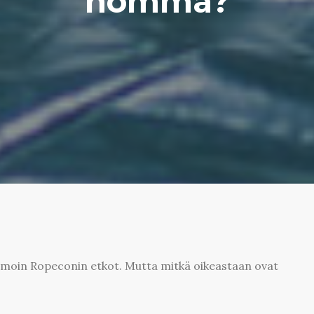
homma?
amoin Ropeconin etkot. Mutta mitkä oikeastaan ovat