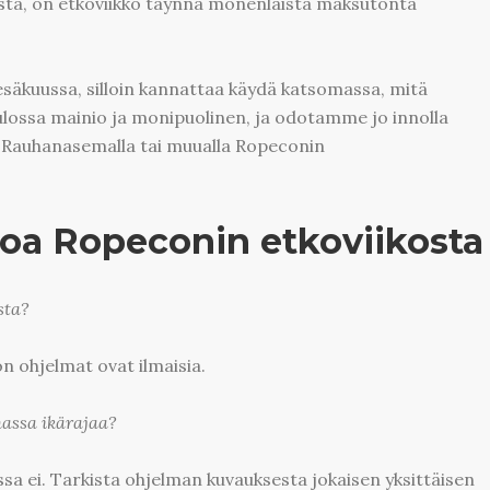
asta, on etkoviikko täynnä monenlaista maksutonta
esäkuussa, silloin kannattaa käydä katsomassa, mitä
 tulossa mainio ja monipuolinen, ja odotamme jo innolla
Rauhanasemalla tai muualla Ropeconin
oa Ropeconin etkoviikosta
sta?
on ohjelmat ovat ilmaisia.
assa ikärajaa?
sa ei. Tarkista ohjelman kuvauksesta jokaisen yksittäisen