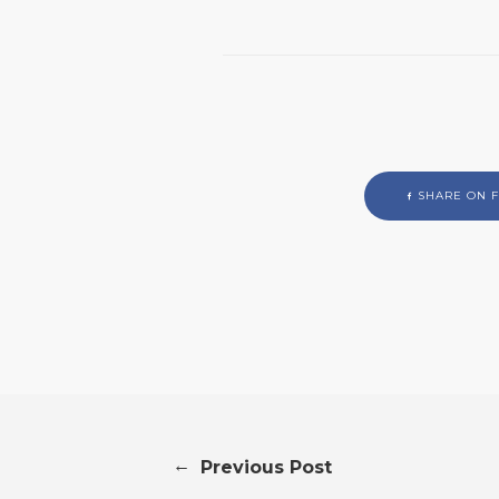
SHARE ON 
←
Previous Post