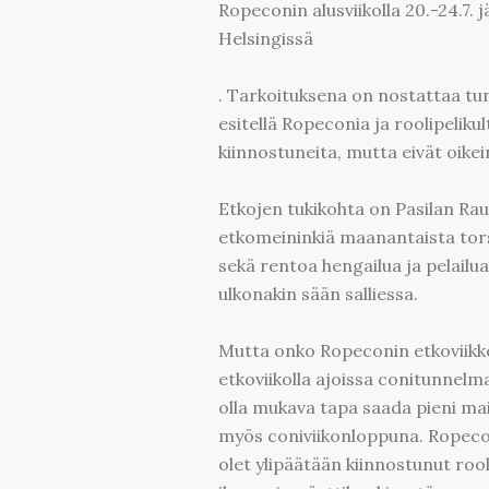
Ropeconin alusviikolla 20.-24.7
Helsingissä
. Tarkoituksena on nostattaa tu
esitellä Ropeconia ja roolipelikul
kiinnostuneita, mutta eivät oikein
Etkojen tukikohta on Pasilan Ra
etkomeininkiä maanantaista torsta
sekä rentoa hengailua ja pelail
ulkonakin sään salliessa.
Mutta onko Ropeconin etkoviikko
etkoviikolla ajoissa conitunnel
olla mukava tapa saada pieni mai
myös coniviikonloppuna. Ropecon
olet ylipäätään kiinnostunut rool