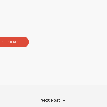
ON PINTEREST
→
Next Post