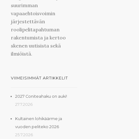
suurimman
vapaaehtoisvoimin
järjestettävän
roolipelitapahtuman
rakentumista ja kertoo
skenen uutisista sekä
ilmiöistä.
VIIMEISIMMÄT ARTIKKELIT
2027 Coniteahaku on auki!
27.7.2026
Kultainen lohikäärme ja
vuoden peliteko 2026
25.7.2026