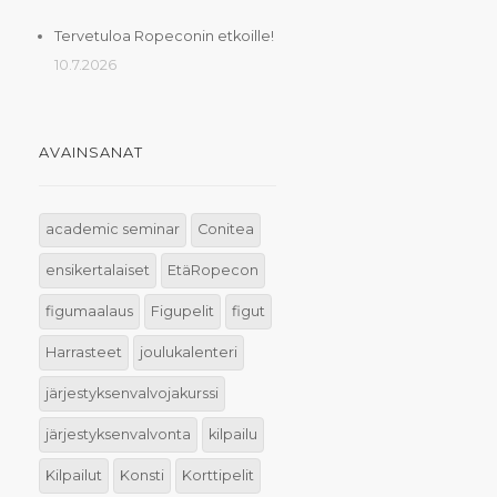
Tervetuloa Ropeconin etkoille!
10.7.2026
AVAINSANAT
academic seminar
Conitea
ensikertalaiset
EtäRopecon
figumaalaus
Figupelit
figut
Harrasteet
joulukalenteri
järjestyksenvalvojakurssi
järjestyksenvalvonta
kilpailu
Kilpailut
Konsti
Korttipelit