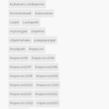
Kultainen Lohikäärme
Kunniavieraat
kutsuvieras
Larpit
Lautapelit
mytologiat
ohjelma
ohjelmahaku
pääjärjestäjät
Roolipelit
Ropecon
Ropecon19
Ropecon 2016
Ropecon2017
Ropecon2018
Ropecon 2019
Ropecon2019
Ropecon2020
Ropecon 2021
Ropecon2021
Ropecon2022
Ropecon 2022
ropecon2023