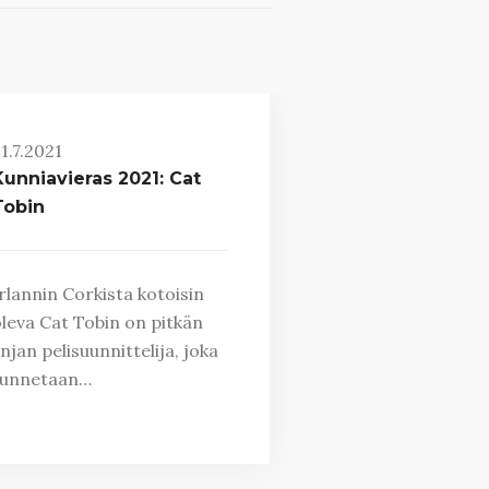
1.7.2021
Kunniavieras 2021: Cat
Tobin
rlannin Corkista kotoisin
leva Cat Tobin on pitkän
injan pelisuunnittelija, joka
tunnetaan…