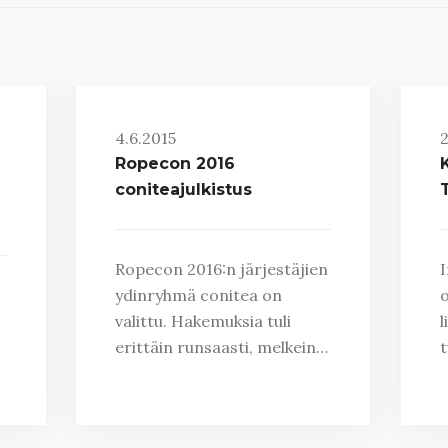
4.6.2015
2
Ropecon 2016
coniteajulkistus
Ropecon 2016:n järjestäjien
I
ydinryhmä conitea on
o
valittu. Hakemuksia tuli
l
erittäin runsaasti, melkein…