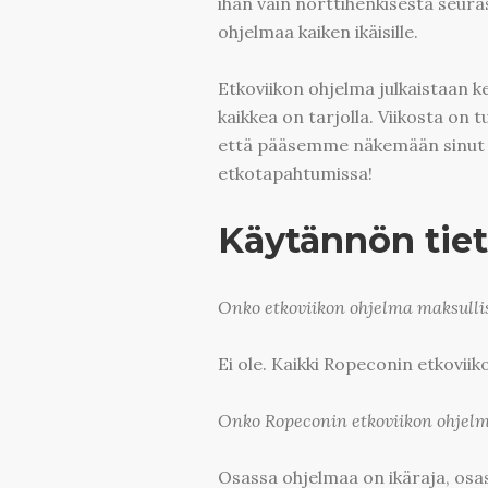
ihan vain nörttihenkisestä seur
ohjelmaa kaiken ikäisille.
Etkoviikon ohjelma julkaistaan k
kaikkea on tarjolla. Viikosta on
että pääsemme näkemään sinut 
etkotapahtumissa!
Käytännön tiet
Onko etkoviikon ohjelma maksulli
Ei ole. Kaikki Ropeconin etkoviik
Onko Ropeconin etkoviikon ohjelm
Osassa ohjelmaa on ikäraja, osas