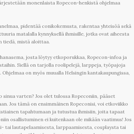
. järjestetään monenlaista Ropecon-henkistä ohjelmaa
nnelmaa, pidentää conikokemusta, rakentaa yhteisöä sekä
ttuuria matalalla kynnyksellä ihmisille, jotka ovat aiheesta
 tiedä, mistä aloittaa.
uhanasema, josta löytyy etkoporukkaa, Ropecon-infoa ja
ihin. Siellä on tarjolla roolipelejä, larppeja, työpajoja
ua. Ohjelmaa on myös muualla Helsingin kantakaupungissa,
 sinua varten? Jos olet tulossa Ropeconiin, pääset
maan. Jos tämä on ensimmäinen Ropeconisi, voi etkoviikko
stiainen tapahtumaan ja tutustua ihmisiin, joita tapaat
iin osallistuminen ei kuitenkaan ole mikään vaatimus! Jos
i- tai lautapelaamisesta, larppaamisesta, cosplaysta tai