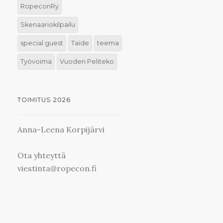
RopeconRy
Skenaariokilpailu
special guest
Taide
teema
Työvoima
Vuoden Peliteko
TOIMITUS 2026
Anna-Leena Korpijärvi
Ota yhteyttä
viestinta@ropecon.fi