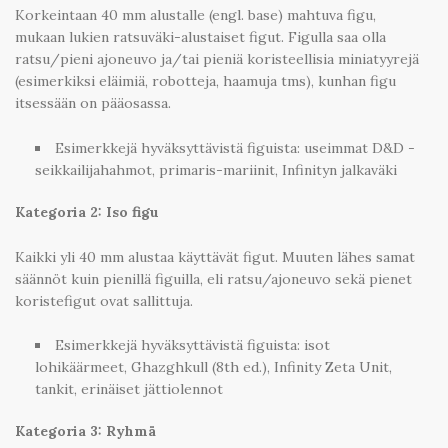
Korkeintaan 40 mm alustalle (engl. base) mahtuva figu,
mukaan lukien ratsuväki-alustaiset figut. Figulla saa olla
ratsu/pieni ajoneuvo ja/tai pieniä koristeellisia miniatyyrejä
(esimerkiksi eläimiä, robotteja, haamuja tms), kunhan figu
itsessään on pääosassa.
Esimerkkejä hyväksyttävistä figuista: useimmat D&D -
seikkailijahahmot, primaris-mariinit, Infinityn jalkaväki
Kategoria 2: Iso figu
Kaikki yli 40 mm alustaa käyttävät figut. Muuten lähes samat
säännöt kuin pienillä figuilla, eli ratsu/ajoneuvo sekä pienet
koristefigut ovat sallittuja.
Esimerkkejä hyväksyttävistä figuista: isot
lohikäärmeet, Ghazghkull (8th ed.), Infinity Zeta Unit,
tankit, erinäiset jättiolennot
Kategoria 3: Ryhmä