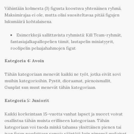
Vähintään kolmesta (3) figusta koostuva yhtenäinen ryhmä.
Maksimirajaa ei ole, mutta olisi suositeltavaa pitää figujen
lukumäärä kohtalaisena.
Esimerkkejä sallittavista ryhmistä: Kill Team-ryhmät,
fantasiajalkapallopelien tiimit, lautapelin miniatyyrit,
roolipelin pelaajahahmojen figut
Kategoria 4: Avoin
Tähän kategoriaan menevät kaikki ne työt, jotka eivät sovi
muihin kategorioihin. Pystit, dioraamat, pienoismallit,
Gunplat sun muut menevät tähän kategoriaan.
Kategoria 5: Juniorit
Kaikki korkeintaan 15-vuotta vanhat lapset ja nuoret voivat
osallistua tähän muista erilliseen kategoriaan. Tähän
kategoriaan voi tuoda minkä tahansa yksittäisen pienen tai
ison figun noudattaen samoja sääntöjä kuin nimensä mukaiset