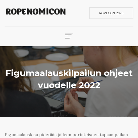
ROPECON 2025
ROPECON
SKENE
PELIT
Figumaalauskilpailun ohjeet
IN ENGLISH
vuodelle 2022
SEARCH
Figumaalauskisa pidetään jälleen perinteiseen tapaan paikan