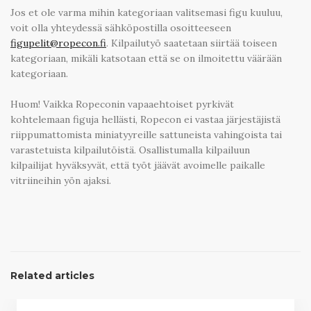
Jos et ole varma mihin kategoriaan valitsemasi figu kuuluu,
voit olla yhteydessä sähköpostilla osoitteeseen
figupelit@ropecon.fi
. Kilpailutyö saatetaan siirtää toiseen
kategoriaan, mikäli katsotaan että se on ilmoitettu väärään
kategoriaan.
Huom! Vaikka Ropeconin vapaaehtoiset pyrkivät
kohtelemaan figuja hellästi, Ropecon ei vastaa järjestäjistä
riippumattomista miniatyyreille sattuneista vahingoista tai
varastetuista kilpailutöistä. Osallistumalla kilpailuun
kilpailijat hyväksyvät, että työt jäävät avoimelle paikalle
vitriineihin yön ajaksi.
Related articles