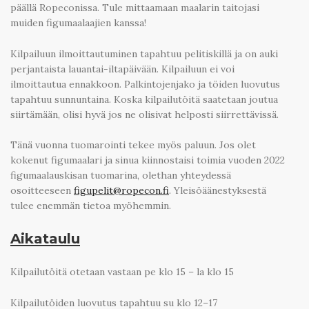
päällä Ropeconissa. Tule mittaamaan maalarin taitojasi
muiden figumaalaajien kanssa!
Kilpailuun ilmoittautuminen tapahtuu pelitiskillä ja on auki
perjantaista lauantai-iltapäivään. Kilpailuun ei voi
ilmoittautua ennakkoon. Palkintojenjako ja töiden luovutus
tapahtuu sunnuntaina. Koska kilpailutöitä saatetaan joutua
siirtämään, olisi hyvä jos ne olisivat helposti siirrettävissä.
Tänä vuonna tuomarointi tekee myös paluun. Jos olet
kokenut figumaalari ja sinua kiinnostaisi toimia vuoden 2022
figumaalauskisan tuomarina, olethan yhteydessä
osoitteeseen
figupelit@ropecon.fi
. Yleisöäänestyksestä
tulee enemmän tietoa myöhemmin.
Aikataulu
Kilpailutöitä otetaan vastaan pe klo 15 – la klo 15
Kilpailutöiden luovutus tapahtuu su klo 12–17