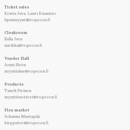
Ticket sales
Krista Juva, Lauri Kuusisto
lipunmyynti@ropecon.fi
Cloakroom
Salla Juva
narikka@ropecon.fi
Vendor Hall
Jouni Sirén
myyntialue@ropecon.fi
Products
Taneli Pirinen
myyntituotteet@ropecon.fi
Flea market
Johanna Mustapää
kirpputori@ropecon.fi