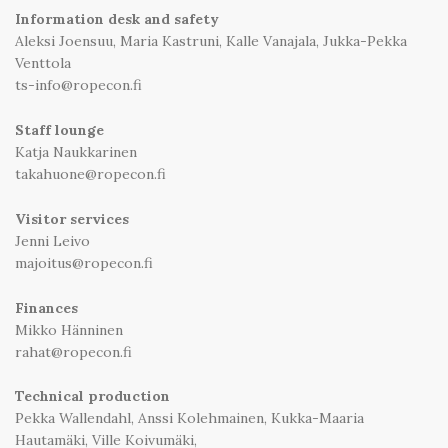
Information desk and safety
Aleksi Joensuu, Maria Kastruni, Kalle Vanajala, Jukka-Pekka
Venttola
ts-info@ropecon.fi
Staff lounge
Katja Naukkarinen
takahuone@ropecon.fi
Visitor services
Jenni Leivo
majoitus@ropecon.fi
Finances
Mikko Hänninen
rahat@ropecon.fi
Technical production
Pekka Wallendahl, Anssi Kolehmainen, Kukka-Maaria
Hautamäki, Ville Koivumäki,