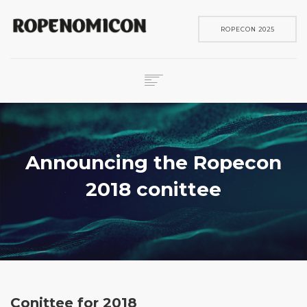
ROPECON 2025
ROPECON
SKENE
PELIT
Announcing the Ropecon
IN ENGLISH
2018 conittee
SEARCH
Conittee for 2018