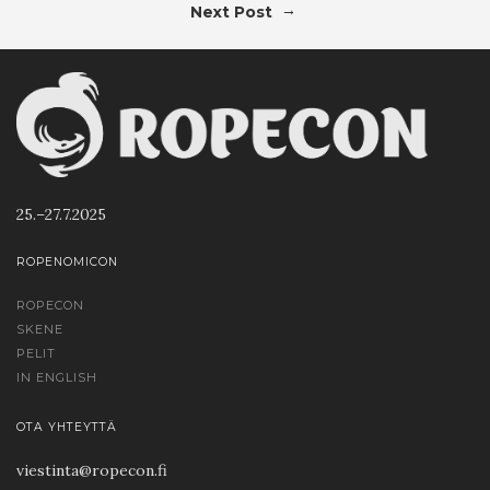
→
Next Post
25.–27.7.2025
ROPENOMICON
ROPECON
SKENE
PELIT
IN ENGLISH
OTA YHTEYTTÄ
viestinta@ropecon.fi