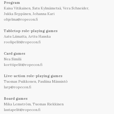
Program
Kaisa Vitikainen, Satu Kylmämetsä, Vera Schneider,
Jukka Seppänen, Johanna Kari
ohjelma@ropecon.fi
Tabletop role-playing games
Aatu Liimatta, Arttu Hanska
roolipelit@ropecon.fi
Card games
Nea Similä
korttipelit@ropecon.fi
Live-action role-playing games
Tuomas Puikkonen, Pauliina Männistö
larp@ropecon.fi
Board games
Mika Lemström, Tuomas Riekkinen
lautapelit@ropecon.fi