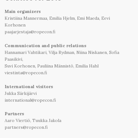
Main organizers
Kristiina Mannermaa, Emilia Hjelm, Emi Maeda, Eevi
Korhonen
paajarjestaja@ropecon.fi
Communication and public relations
Hannamari Vahtikari, Vilja Rydman, Niina Niskanen, Sofia
Paasikivi,
Suvi Korhonen, Pauliina Männistö, Emilia Hahl
viestinta@ropecon.fi
International visitors
Jukka Särkijärvi
international@ropecon.fi
Partners
Aaro Viertiö, Tuukka Jakola
partners@ropecon.fi