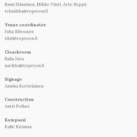
Rami Hänninen, Mikko Västi, Arto Seppä
tekniikka@ropecon.fi
Venue coordinator
Juha Sihvonen
tilat@ropecon.fi
Cloackroom
Salla Juva
narikka@ropecon.fi
Signage
Annina Kortelainen
Construction
Antti Pollari
Kompassi
Kalle Kivimaa