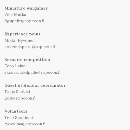
Miniature wargames
Ville Mutka
figupelit@ropecon.fi
Experience point
Mikko Hyvönen
kokemuspiste@ropecon.fi
Scenario competition
Eero Laine
skenaariokilpailu@ropecon.fi
Guest of Honour coordinator
Tanja Suokivi
goh@ropecon.fi
Volunteers
Tero Suoniemi
tyovoima@ropecon.fi