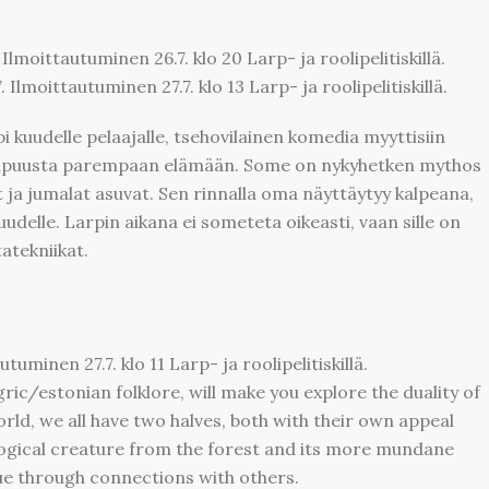
. Ilmoittautuminen 26.7. klo 20 Larp- ja roolipelitiskillä.
7. Ilmoittautuminen 27.7. klo 13 Larp- ja roolipelitiskillä.
 kuudelle pelaajalle, tsehovilainen komedia myyttisiin
kaipuusta parempaan elämään. Some on nykyhetken mythos
 ja jumalat asuvat. Sen rinnalla oma näyttäytyy kalpeana,
udelle. Larpin aikana ei someteta oikeasti, vaan sille on
atekniikat.
utuminen 27.7. klo 11 Larp- ja roolipelitiskillä.
ric/estonian folklore, will make you explore the duality of
world, we all have two halves, both with their own appeal
ogical creature from the forest and its more mundane
e through connections with others.