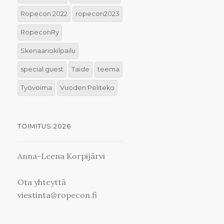
Ropecon 2022
ropecon2023
RopeconRy
Skenaariokilpailu
special guest
Taide
teema
Työvoima
Vuoden Peliteko
TOIMITUS 2026
Anna-Leena Korpijärvi
Ota yhteyttä
viestinta@ropecon.fi