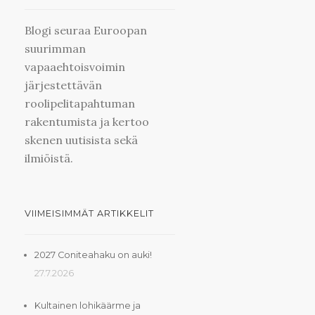
Blogi seuraa Euroopan
suurimman
vapaaehtoisvoimin
järjestettävän
roolipelitapahtuman
rakentumista ja kertoo
skenen uutisista sekä
ilmiöistä.
VIIMEISIMMÄT ARTIKKELIT
2027 Coniteahaku on auki!
27.7.2026
Kultainen lohikäärme ja