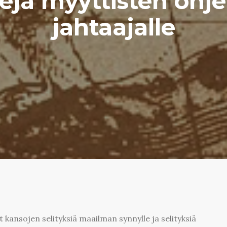
ejä myyttisten ohj
jahtaajalle
 kansojen selityksiä maailman synnylle ja selityksiä