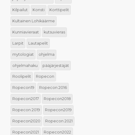
Kilpailut
Konsti
Korttipelit
Kultainen Lohikäärme
Kunniavieraat
kutsuvieras
Larpit
Lautapelit
mytologiat
ohjelma
ohjelmahaku
pääjärjestäjät
Roolipelit
Ropecon
Ropecon19
Ropecon 2016
Ropecon2017
Ropecon2018
Ropecon 2019
Ropecon2019
Ropecon2020
Ropecon 2021
Ropecon2021
Ropecon2022