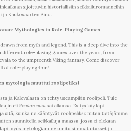
kiaikaan sijoittuviin historiallisiin seikkailuromaaneihin
i ja Kaukosaarten Aino.
 Conan: Mythologies in Role-Playing Games
drawn from myth and legend. This is a deep dive into the
 different role-playing games over the years, from
evala to the umpteenth Viking fantasy. Come discover
ll of role-playingdom!
n mytologia muuttui roolipeliksi
a ja Kalevalasta on tehty useampikin roolipeli. Tule
aajin eli
Roudan maa
sai alkunsa. Esitys käy läpi
 sitä, kuinka ne kääntyvät roolipeliksi: miten tietäjämme
iten suunnitella seikkailuja maassa, jossa ei olekaan
n läpi myös mytologiamme omituisimmat otukset ja