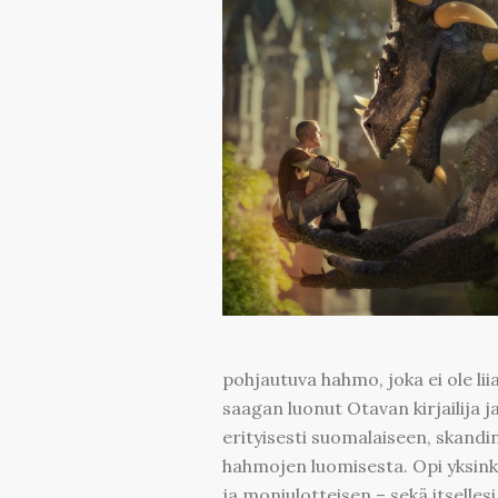
pohjautuva hahmo, joka ei ole li
saagan luonut Otavan kirjailija j
erityisesti suomalaiseen, skandi
hahmojen luomisesta. Opi yksinke
ja moniulotteisen – sekä itsellesi