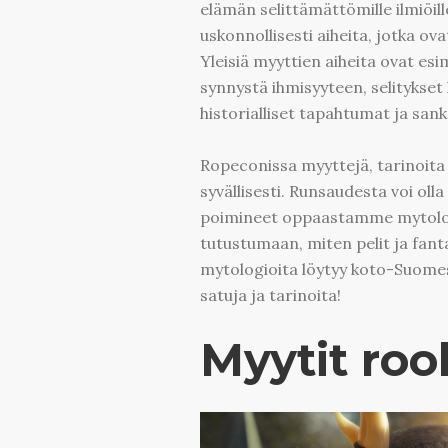
elämän selittämättömille ilmiöille
uskonnollisesti aiheita, jotka o
Yleisiä myyttien aiheita ovat es
synnystä ihmisyyteen, selitykset
historialliset tapahtumat ja sank
Ropeconissa myyttejä, tarinoita 
syvällisesti. Runsaudesta voi oll
poimineet oppaastamme mytologia
tutustumaan, miten pelit ja fant
mytologioita löytyy koto-Suomes
satuja ja tarinoita!
Myytit rool