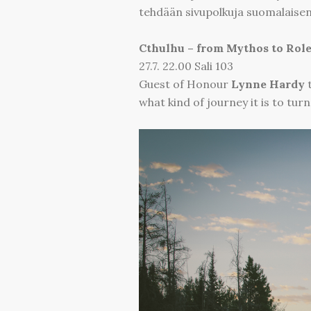
tehdään sivupolkuja suomalaisen
Cthulhu – from Mythos to Rol
27.7. 22.00 Sali 103
Guest of Honour
Lynne Hardy
t
what kind of journey it is to tur