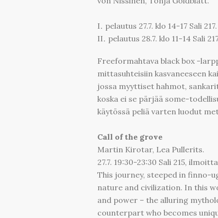
von Nissinen, Tonja Goldblatt.
pelautus 27.7. klo 14-17 Sali 217
pelautus 28.7. klo 11-14 Sali 21
Freeformahtava black box -larppi
mittasuhteisiin kasvaneeseen 
jossa myyttiset hahmot, sankarit
koska ei se pärjää some-todellisu
käytössä peliä varten luodut met
Call of the grove
Martin Kirotar, Lea Pullerits.
27.7. 19:30-23:30 Sali 215, ilmoitta
This journey, steeped in finno-ug
nature and civilization. In this 
and power – the alluring mythol
counterpart who becomes uniqu