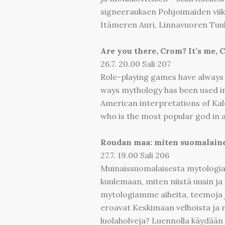
signeerauksen Pohjoimaiden viikin
Itämeren Auri, Linnavuoren Tuul
Are you there, Crom? It’s me,
26.7. 20.00 Sali 207
Role-playing games have always 
ways mythology has been used in
American interpretations of Kal
who is the most popular god in a
Roudan maa: miten suomalaine
27.7. 19.00 Sali 206
Muinaissuomalaisesta mytologiast
kuulemaan, miten niistä uusin ja l
mytologiamme aiheita, teemoja ja
eroavat Keskimaan velhoista ja m
luolaholveja? Luennolla käydää