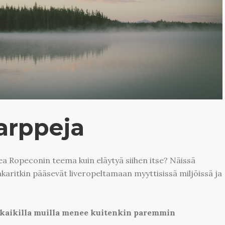
larppeja
ea Ropeconin teema kuin eläytyä siihen itse? Näissä
konkaritkin pääsevät liveropeltamaan myyttisissä miljöissä ja
kaikilla muilla menee kuitenkin paremmin