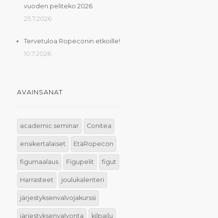
vuoden peliteko 2026
25.7.2026
Tervetuloa Ropeconin etkoille!
10.7.2026
AVAINSANAT
academic seminar
Conitea
ensikertalaiset
EtäRopecon
figumaalaus
Figupelit
figut
Harrasteet
joulukalenteri
järjestyksenvalvojakurssi
järjestyksenvalvonta
kilpailu