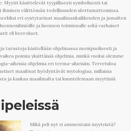
. Myytit käsittelevät tyypillisesti symbolisesti tai
vat ihmisen välittömän todellisuuden ulottumattomissa.
imerkiksi eri syntytarinat maailmankaikkeuden ja jumalten
 luonnonilmiöille ja luonnon toiminnalle sekä varhaiset
arit eli heerokset.
ja tarustoja käsitellään ohjelmassa monipuolisesti ja
a vaikea poimia yksittäisiä ohjelmia, minkä vuoksi olemme
-aiheisia ohjelmia eri teema-alueisiin. Tervetuloa
astiset maailmat hyödyntävät mytologiaa, millaisia
ta ja kaukaa maailmalta tai kuuntelemaan myyttisiä
ipeleissä
Mikä peli nyt ei ammentaisi myyteistä?