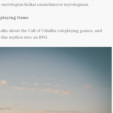
 mytologian lisäksi saamelaiseen mytologiaan.
eplaying Game
alks about the Call of Cthulhu roleplaying games, and
n this mythos into an RPG.