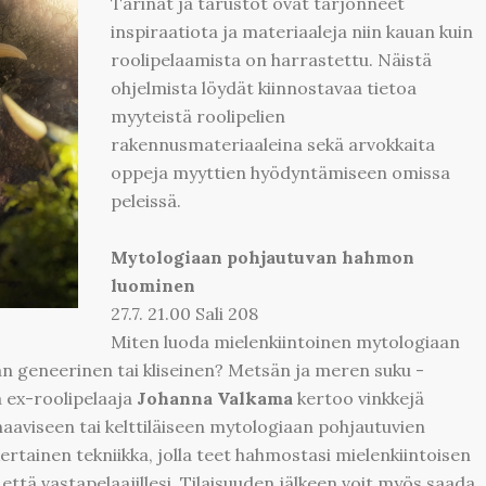
Tarinat ja tarustot ovat tarjonneet
inspiraatiota ja materiaaleja niin kauan kuin
roolipelaamista on harrastettu. Näistä
ohjelmista löydät kiinnostavaa tietoa
myyteistä roolipelien
rakennusmateriaaleina sekä arvokkaita
oppeja myyttien hyödyntämiseen omissa
peleissä.
Mytologiaan pohjautuvan hahmon
luominen
27.7. 21.00 Sali 208
Miten luoda mielenkiintoinen mytologiaan
ian geneerinen tai kliseinen? Metsän ja meren suku -
a ex-roolipelaaja
Johanna Valkama
kertoo vinkkejä
naaviseen tai kelttiläiseen mytologiaan pohjautuvien
rtainen tekniikka, jolla teet hahmostasi mielenkiintoisen
 että vastapelaajillesi. Tilaisuuden jälkeen voit myös saada