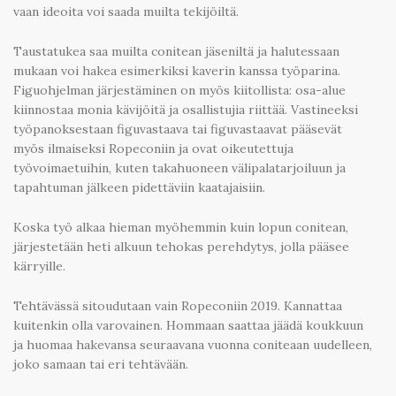
vaan ideoita voi saada muilta tekijöiltä.
Taustatukea saa muilta conitean jäseniltä ja halutessaan
mukaan voi hakea esimerkiksi kaverin kanssa työparina.
Figuohjelman järjestäminen on myös kiitollista: osa-alue
kiinnostaa monia kävijöitä ja osallistujia riittää. Vastineeksi
työpanoksestaan figuvastaava tai figuvastaavat pääsevät
myös ilmaiseksi Ropeconiin ja ovat oikeutettuja
työvoimaetuihin, kuten takahuoneen välipalatarjoiluun ja
tapahtuman jälkeen pidettäviin kaatajaisiin.
Koska työ alkaa hieman myöhemmin kuin lopun conitean,
järjestetään heti alkuun tehokas perehdytys, jolla pääsee
kärryille.
Tehtävässä sitoudutaan vain Ropeconiin 2019. Kannattaa
kuitenkin olla varovainen. Hommaan saattaa jäädä koukkuun
ja huomaa hakevansa seuraavana vuonna coniteaan uudelleen,
joko samaan tai eri tehtävään.