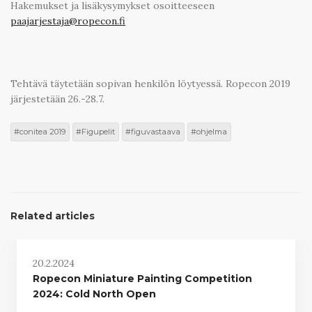
Hakemukset ja lisäkysymykset osoitteeseen
paajarjestaja@ropecon.fi
Tehtävä täytetään sopivan henkilön löytyessä. Ropecon 2019
järjestetään 26.-28.7.
conitea 2019
Figupelit
figuvastaava
ohjelma
Related articles
20.2.2024
Ropecon Miniature Painting Competition
2024: Cold North Open