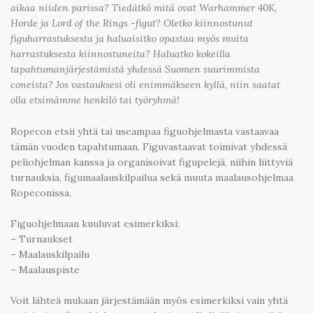
aikaa niiden parissa? Tiedätkö mitä ovat Warhammer 40K,
Horde ja Lord of the Rings -figut? Oletko kiinnostunut
figuharrastuksesta ja haluaisitko opastaa myös muita
harrastuksesta kiinnostuneita? Haluatko kokeilla
tapahtumanjärjestämistä yhdessä Suomen suurimmista
coneista? Jos vastauksesi oli enimmäkseen kyllä, niin saatat
olla etsimämme henkilö tai työryhmä!
Ropecon etsii yhtä tai useampaa figuohjelmasta vastaavaa
tämän vuoden tapahtumaan. Figuvastaavat toimivat yhdessä
peliohjelman kanssa ja organisoivat figupelejä, niihin liittyviä
turnauksia, figumaalauskilpailua sekä muuta maalausohjelmaa
Ropeconissa.
Figuohjelmaan kuuluvat esimerkiksi:
– Turnaukset
– Maalauskilpailu
– Maalauspiste
Voit lähteä mukaan järjestämään myös esimerkiksi vain yhtä