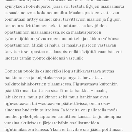
kynnyksen kokeilupiste, jossa voi testata figujen maalaamista
ja saada neuvoja kokeneemmilta. Maalauspisteen vastaavan
toimintaan liittyy esimerkiksi tarvittavien maalien ja figujen
tarpeen selvittäminen sekä tapahtumassa kävijöiden
opastaminen maalaamisessa, sekä maalauspisteen
työntekijöiden työvuorojen suunnittelu ja näiden työhönsä
opastaminen. Mikäli ei halua, ei maalauspisteen vastaavan
tarvitse itse opastaa maalauspisteellä kävijöitä, vaan hän voi
luottaa tämän työntekijöidensä vastuulle.
Conitean puolella esimerkiksi logistiikkavastaava auttaa
hankinnoissa ja kuljetuksessa ja myyntialuevastaava
palkintolahjakorttien tilaamisessa. Figuvastaava kuitenkin
päättää oman tonttinsa sisällä, mitä hankkia – maalit,
lahjakortit, muut palkinnot sekä muut hankinnat ovat
figuvastaavan tai -vastaavien päätettävissä, oman osa-
alueensa budjetin puitteissa. Ja ideoita voi pallotella myös
muiden peliohjelmapuolen coniittien kanssa, tai jo aiempina
vuosina aktiivisesti järjestelyihin osallistuneiden
figutiimiläisten kanssa. Yksin ei tarvitse siis jäädä pohtimaan,