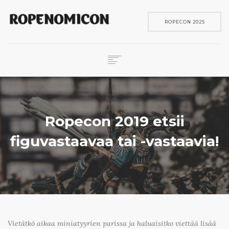
ROPECON 2025
ROPECON
SKENE
PELIT
Ropecon 2019 etsii
IN ENGLISH
figuvastaavaa tai -vastaavia!
SEARCH
Vietätkö aikaa miniatyyrien parissa ja haluaisitko viettää lisää