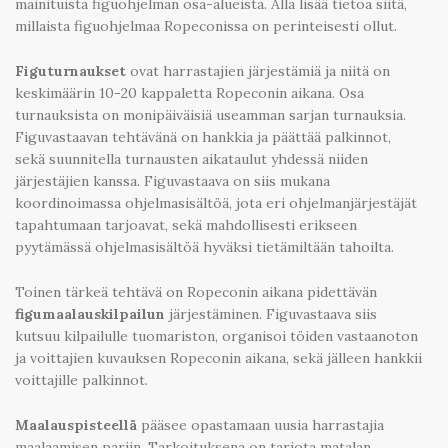
mainituista figuohjelman osa-alueista. Alla lisää tietoa siitä,
millaista figuohjelmaa Ropeconissa on perinteisesti ollut.
Figuturnaukset
ovat harrastajien järjestämiä ja niitä on
keskimäärin 10-20 kappaletta Ropeconin aikana. Osa
turnauksista on monipäiväisiä useamman sarjan turnauksia.
Figuvastaavan tehtävänä on hankkia ja päättää palkinnot,
sekä suunnitella turnausten aikataulut yhdessä niiden
järjestäjien kanssa. Figuvastaava on siis mukana
koordinoimassa ohjelmasisältöä, jota eri ohjelmanjärjestäjät
tapahtumaan tarjoavat, sekä mahdollisesti erikseen
pyytämässä ohjelmasisältöä hyväksi tietämiltään tahoilta.
Toinen tärkeä tehtävä on Ropeconin aikana pidettävän
figumaalauskilpailun
järjestäminen. Figuvastaava siis
kutsuu kilpailulle tuomariston, organisoi töiden vastaanoton
ja voittajien kuvauksen Ropeconin aikana, sekä jälleen hankkii
voittajille palkinnot.
Maalauspisteellä
pääsee opastamaan uusia harrastajia
maalaamisen pariin. Tarkoituksena on tarjota matalan