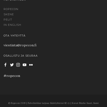
ROPECON
SKENE
PELIT
IN ENGLISH
OTA YHTEYTTÄ
viestinta@ropecon.fi
OSALLISTU JA SEURAA
#ropecon
© Ropecon 2019 | Palvelintilan tarjoaa Säätöyhteisö B2 ry | Kuvat Marko Saari, Sami