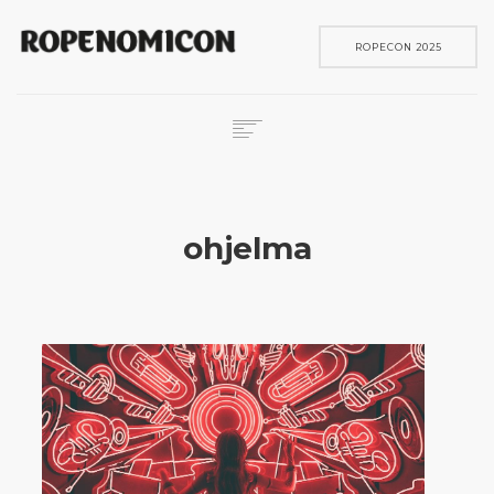
ROPECON 2025
ROPECON
SKENE
ohjelma
PELIT
IN ENGLISH
SEARCH