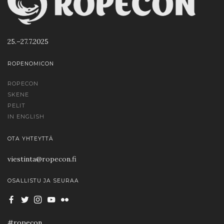
25.–27.7.2025
ROPENOMICON
ROPECON
SKENE
PELIT
IN ENGLISH
OTA YHTEYTTÄ
viestinta@ropecon.fi
OSALLISTU JA SEURAA
#ropecon