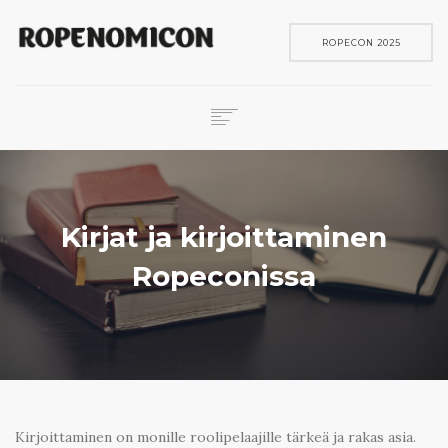
ROPECON 2025
ROPECON
SKENE
PELIT
Kirjat ja kirjoittaminen
IN ENGLISH
Ropeconissa
SEARCH
Kirjoittaminen on monille roolipelaajille tärkeä ja rakas asia.