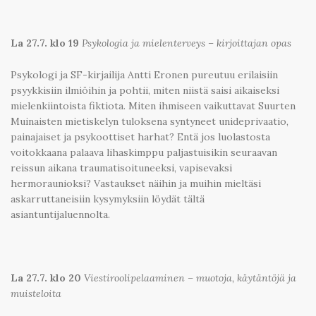
La 27.7. klo 19
Psykologia ja mielenterveys – kirjoittajan opas
Psykologi ja SF-kirjailija Antti Eronen pureutuu erilaisiin
psyykkisiin ilmiöihin ja pohtii, miten niistä saisi aikaiseksi
mielenkiintoista fiktiota. Miten ihmiseen vaikuttavat Suurten
Muinaisten mietiskelyn tuloksena syntyneet unideprivaatio,
painajaiset ja psykoottiset harhat? Entä jos luolastosta
voitokkaana palaava lihaskimppu paljastuisikin seuraavan
reissun aikana traumatisoituneeksi, vapisevaksi
hermoraunioksi? Vastaukset näihin ja muihin mieltäsi
askarruttaneisiin kysymyksiin löydät tältä
asiantuntijaluennolta.
La 27.7. klo 20
Viestiroolipelaaminen – muotoja, käytäntöjä ja
muisteloita