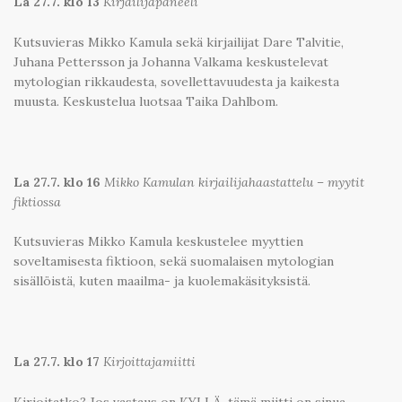
La 27.7. klo 13
Kirjailijapaneeli
Kutsuvieras Mikko Kamula sekä kirjailijat Dare Talvitie,
Juhana Pettersson ja Johanna Valkama keskustelevat
mytologian rikkaudesta, sovellettavuudesta ja kaikesta
muusta. Keskustelua luotsaa Taika Dahlbom.
La 27.7. klo 16
Mikko Kamulan kirjailijahaastattelu – myytit
fiktiossa
Kutsuvieras Mikko Kamula keskustelee myyttien
soveltamisesta fiktioon, sekä suomalaisen mytologian
sisällöistä, kuten maailma- ja kuolemakäsityksistä.
La 27.7. klo 17
Kirjoittajamiitti
Kirjoitatko? Jos vastaus on KYLLÄ, tämä miitti on sinua