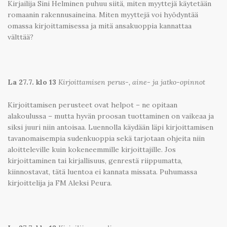
Kirjailija Sini Helminen puhuu siitä, miten myyttejä käytetään
romaanin rakennusaineina. Miten myyttejä voi hyödyntää
omassa kirjoittamisessa ja mitä ansakuoppia kannattaa
välttää?
La 27.7. klo 13
Kirjoittamisen perus-, aine- ja jatko-opinnot
Kirjoittamisen perusteet ovat helpot – ne opitaan
alakoulussa – mutta hyvän proosan tuottaminen on vaikeaa ja
siksi juuri niin antoisaa. Luennolla käydään läpi kirjoittamisen
tavanomaisempia sudenkuoppia sekä tarjotaan ohjeita niin
aloitteleville kuin kokeneemmille kirjoittajille. Jos
kirjoittaminen tai kirjallisuus, genrestä riippumatta,
kiinnostavat, tätä luentoa ei kannata missata. Puhumassa
kirjoittelija ja FM Aleksi Peura.