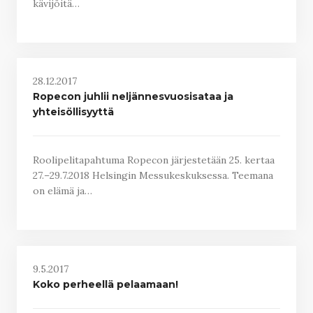
kävijöitä…
28.12.2017
Ropecon juhlii neljännesvuosisataa ja
yhteisöllisyyttä
Roolipelitapahtuma Ropecon järjestetään 25. kertaa
27.–29.7.2018 Helsingin Messukeskuksessa. Teemana
on elämä ja…
9.5.2017
Koko perheellä pelaamaan!