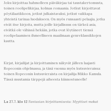
Joku kirjoittaa hahmolleen päiväkirjaa tai taustakertomusta,
toinen roolipelikirjaa, kolmas romaania. Jotkut kirjoittavat
pöytälaatikkoon, jotkut julkaistavaksi, jotkut vaikkapa
yhteistä tarinaa luodakseen. On myös runsaasti pelaajia, jotka
eivät itse kirjoita, mutta joille kirjallisuus on tärkeä asia,
eivätkä ole vähissä hekään, jotka ovat löytäneet tiensä
roolipelaamisen ihmeelliseen maailmaan genreklassikkojen
kautta.
Kirjat, kirjailijat ja kirjoittaminen näkyvät jälleen laajasti
Ropeconin ohjelmassa, ja tänä vuonna myös kutsuvieraissa:
toinen Ropeconin kutsuvieraista on kirjailija Mikko Kamula.
Tässä muutamia tärppejä aiheesta kiinnostuneelle!
La 27.7. klo 12
Fantasian kirjoittamisesta: Myyttiset mokat