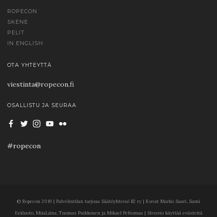
ROPECON
SKENE
PELIT
IN ENGLISH
OTA YHTEYTTÄ
viestinta@ropecon.fi
OSALLISTU JA SEURAA
#ropecon
© Ropecon 2019 | Palvelintilan tarjoaa Säätöyhteisö B2 ry | Kuvat Marko Saari, Sami
Eräluoto, MiiaLiina, Tuomas Puikkonen ja Mikael Peltomaa | Sivusto käyttää evästeitä