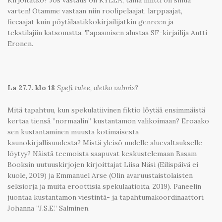
varten! Otamme vastaan niin roolipelaajat, larppaajat,
ficcaajat kuin pöytälaatikkokirjailijatkin genreen ja
tekstilajiin katsomatta. Tapaamisen alustaa SF-kirjailija Antti
Eronen.
La 27.7. klo 18
Spefi tulee, oletko valmis?
Mitä tapahtuu, kun spekulatiivinen fiktio löytää ensimmäistä
kertaa tiensä ”normaalin” kustantamon valikoimaan? Eroaako
sen kustantaminen muusta kotimaisesta
kaunokirjallisuudesta? Mistä yleisö uudelle aluevaltaukselle
löytyy? Näistä teemoista saapuvat keskustelemaan Basam
Booksin uutuuskirjojen kirjoittajat Liisa Näsi (Eilispäivä ei
kuole, 2019) ja Emmanuel Arse (Olin avaruustaistolaisten
seksiorja ja muita eroottisia spekulaatioita, 2019). Paneelin
juontaa kustantamon viestintä- ja tapahtumakoordinaattori
Johanna ”J.S.E.” Salminen.