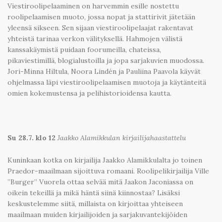
Viestiroolipelaaminen on harvemmin esille nostettu
roolipelaamisen muoto, jossa nopat ja stattirivit jätetään
yleensä sikseen. Sen sijaan viestiroolipelaajat rakentavat
yhteistä tarinaa verkon välityksellä. Hahmojen välistä
kanssakäymistä puidaan foorumeilla, chateissa,
pikaviestimillä, blogialustoilla ja jopa sarjakuvien muodossa.
Jori-Minna Hiltula, Noora Lindén ja Pauliina Paavola käyvät
ohjelmassa läpi viestiroolipelaamisen muotoja ja käytänteitä
omien kokemustensa ja pelihistorioidensa kautta.
Su 28.7. klo 12
Jaakko Alamikkulan kirjailijahaastattelu
Kuninkaan kotka on kirjailija Jaakko Alamikkulalta jo toinen
Praedor-maailmaan sijoittuva romaani. Roolipelikirjailija Ville
”Burger” Vuorela ottaa selvää mitä Jaakon Jaconiassa on
oikein tekeillä ja mikä häntä siinä kiinnostaa? Lisäksi
keskustelemme siitä, millaista on kirjoittaa yhteiseen
maailmaan muiden kirjailijoiden ja sarjakuvantekijöiden