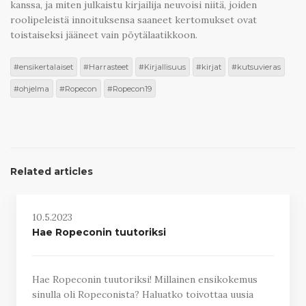
kanssa, ja miten julkaistu kirjailija neuvoisi niitä, joiden
roolipeleistä innoituksensa saaneet kertomukset ovat
toistaiseksi jääneet vain pöytälaatikkoon.
ensikertalaiset
Harrasteet
Kirjallisuus
kirjat
kutsuvieras
ohjelma
Ropecon
Ropecon19
Related articles
10.5.2023
Hae Ropeconin tuutoriksi
Hae Ropeconin tuutoriksi! Millainen ensikokemus
sinulla oli Ropeconista? Haluatko toivottaa uusia