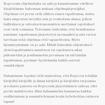
Ropeconin ohjelmahaku on auki ja kannustamme edelleen
kävijöitämme hakemaan mukaan ohjelmajärjestäjiksi.
Ohjelman voi perua vielä viikkoa ennen tapahtumaa, mutta
haku umpeutuu tietyiltä osin jo toukokuun alussa, jolloin
hallituksen ja valvontaviranomaisten asettamat rajoitukset
ovat vielä voimassa. Toivomme kuitenkin, että heinäkuussa
saisimme tapahtuman järjestettyä normaalisti ja sitä varten
tarvitaan sekä ohjelmaa että vapaaehtoisia. Myös
lipunmyyntimme on jo auki. Mikäli kuitenkin ohjeistukset
yleisötapahtumista muuttuvat tai rajoitusten aikaa
pidennetään ja joudummekin perumaan tai siirtämään
tapahtuman, pyrimme hyvittämään kaikki ostetut
ennakkoliput.
Haluaisimme lopuksi vielä muistuttaa, että Ropecon tehdään
kävijöiltä kävijöille ja ilman kävijöitä ja kävijöiden tarjoamaa
arvokasta panosta on Ropeconin järjestäminen vaikeaa, ellei
peräti mahdotonta. Siksi haluammekin kannustaa kaikkia
osallistumaan ja suunnittelemaan kesän kohokohtaa entiseen
tapaan!