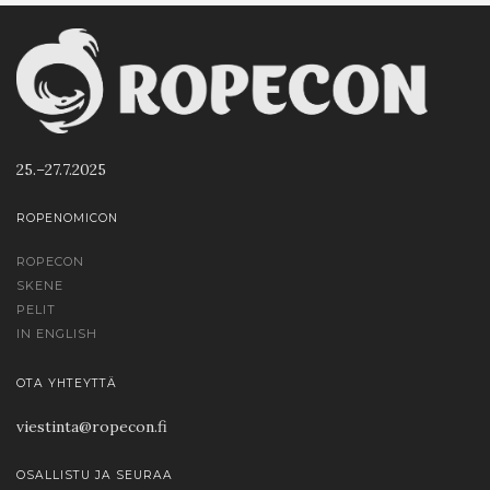
25.–27.7.2025
ROPENOMICON
ROPECON
SKENE
PELIT
IN ENGLISH
OTA YHTEYTTÄ
viestinta@ropecon.fi
OSALLISTU JA SEURAA