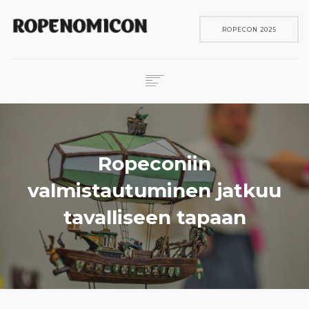
ROPECON 2025
ROPECON
SKENE
PELIT
Ropeconiin
IN ENGLISH
valmistautuminen jatkuu
SEARCH
tavalliseen tapaan