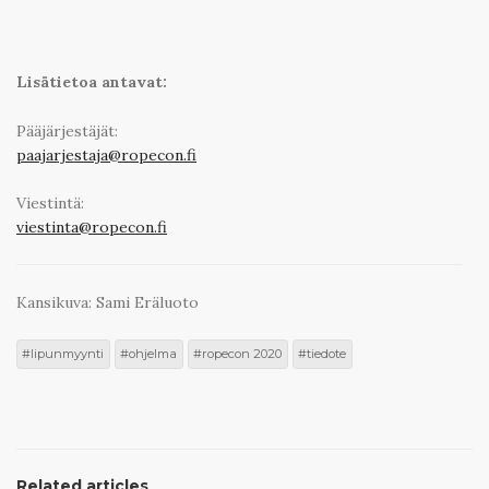
Lisätietoa antavat:
Pääjärjestäjät:
paajarjestaja@ropecon.fi
Viestintä:
viestinta@ropecon.fi
Kansikuva: Sami Eräluoto
lipunmyynti
ohjelma
ropecon 2020
tiedote
Related articles