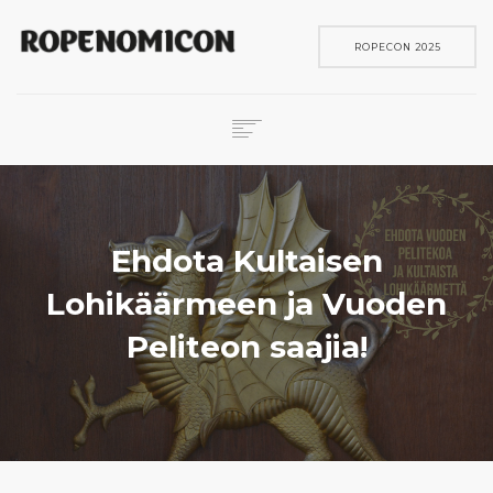
ROPECON 2025
ROPECON
SKENE
PELIT
Ehdota Kultaisen
IN ENGLISH
Lohikäärmeen ja Vuoden
SEARCH
Peliteon saajia!