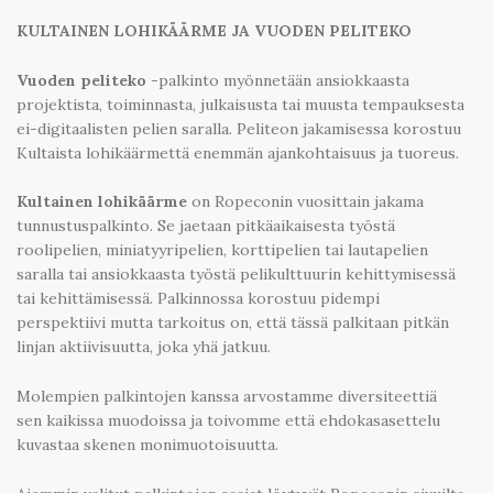
KULTAINEN LOHIKÄÄRME JA VUODEN PELITEKO
Vuoden peliteko
-palkinto myönnetään ansiokkaasta
projektista, toiminnasta, julkaisusta tai muusta tempauksesta
ei-digitaalisten pelien saralla. Peliteon jakamisessa korostuu
Kultaista lohikäärmettä enemmän ajankohtaisuus ja tuoreus.
Kultainen lohikäärme
on Ropeconin vuosittain jakama
tunnustuspalkinto. Se jaetaan pitkäaikaisesta työstä
roolipelien, miniatyyripelien, korttipelien tai lautapelien
saralla tai ansiokkaasta työstä pelikulttuurin kehittymisessä
tai kehittämisessä. Palkinnossa korostuu pidempi
perspektiivi mutta tarkoitus on, että tässä palkitaan pitkän
linjan aktiivisuutta, joka yhä jatkuu.
Molempien palkintojen kanssa arvostamme diversiteettiä
sen kaikissa muodoissa ja toivomme että ehdokasasettelu
kuvastaa skenen monimuotoisuutta.