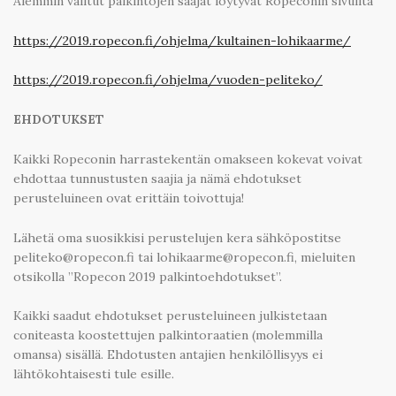
Aiemmin valitut palkintojen saajat löytyvät Ropeconin sivuilta
https://2019.ropecon.fi/ohjelma/kultainen-lohikaarme/
https://2019.ropecon.fi/ohjelma/vuoden-peliteko/
EHDOTUKSET
Kaikki Ropeconin harrastekentän omakseen kokevat voivat
ehdottaa tunnustusten saajia ja nämä ehdotukset
perusteluineen ovat erittäin toivottuja!
Lähetä oma suosikkisi perustelujen kera sähköpostitse
peliteko@ropecon.fi tai lohikaarme@ropecon.fi, mieluiten
otsikolla ”Ropecon 2019 palkintoehdotukset”.
Kaikki saadut ehdotukset perusteluineen julkistetaan
coniteasta koostettujen palkintoraatien (molemmilla
omansa) sisällä. Ehdotusten antajien henkilöllisyys ei
lähtökohtaisesti tule esille.