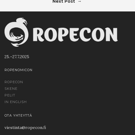
→
Next Post
25.–27.7.2025
ROPENOMICON
ROPECON
SKENE
PELIT
IN ENGLISH
OTA YHTEYTTÄ
viestinta@ropecon.fi