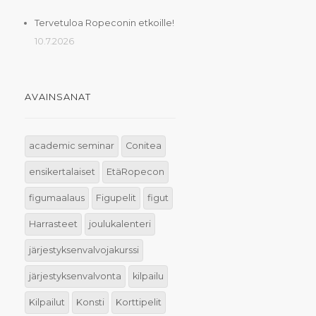
Tervetuloa Ropeconin etkoille!
10.7.2026
AVAINSANAT
academic seminar
Conitea
ensikertalaiset
EtäRopecon
figumaalaus
Figupelit
figut
Harrasteet
joulukalenteri
järjestyksenvalvojakurssi
järjestyksenvalvonta
kilpailu
Kilpailut
Konsti
Korttipelit