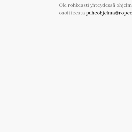
Ole rohkeasti yhteydessä ohjelm
osoitteesta
puheohjelma@ropeco