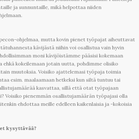
aille ja sunnuntaille, mikä helpottaa niiden
ohjelmaan.
pecon-ohjelmaa, mutta kovin pienet työpajat aiheuttavat
ätuhannesta kävijästä niihin voi osallistua vain hyvin
hdollisimman moni kävijöistämme pääsisi kokemaan
ja ehkä kokeilemaan jotain uutta, pohdimme olisiko
itain muutoksia. Voisiko ajattelemasi työpaja toimia
taa esim. maalaamaan hetkeksi kun siltä tuntuu tai
llistujamäärää kasvattaa, sillä että otat työpajaan
i? Voisiko pienemmän osallistujamäärän työpajasi olla
itenkin ehdottaa meille edelleen kaikenlaisia ja -kokoisia
et kysyttävää?