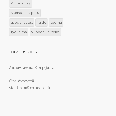
RopeconRy
Skenaariokilpailu
special guest
Taide
teema
Työvoima
Vuoden Peliteko
TOIMITUS 2026
Anna-Leena Korpijärvi
Ota yhteyttä
viestinta@ropecon.fi