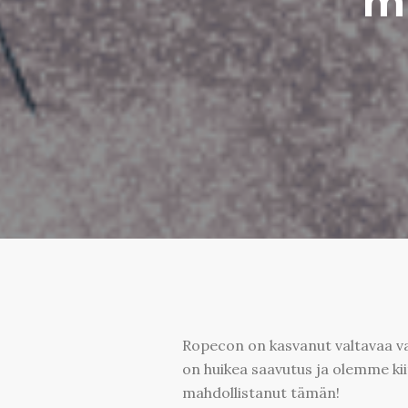
m
Ropecon on kasvanut valtavaa va
on huikea saavutus ja olemme kiit
mahdollistanut tämän!