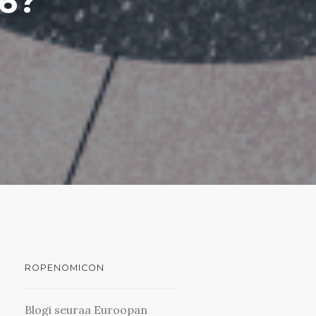
6?
ROPENOMICON
Blogi seuraa Euroopan