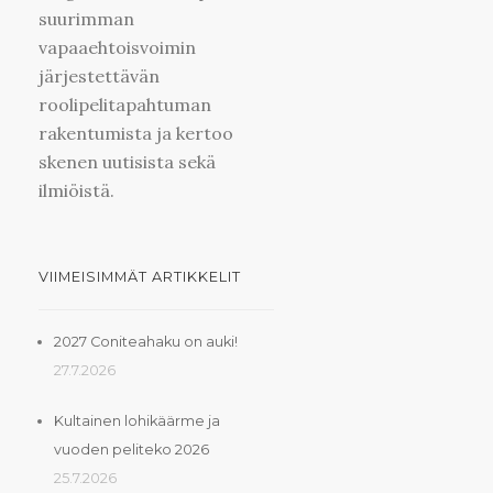
suurimman
vapaaehtoisvoimin
järjestettävän
roolipelitapahtuman
rakentumista ja kertoo
skenen uutisista sekä
ilmiöistä.
VIIMEISIMMÄT ARTIKKELIT
2027 Coniteahaku on auki!
27.7.2026
Kultainen lohikäärme ja
vuoden peliteko 2026
25.7.2026