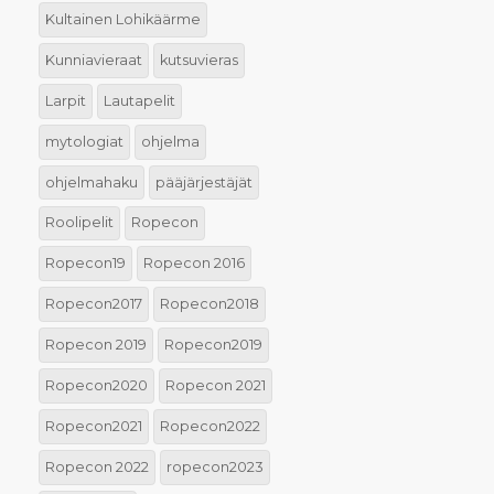
Kultainen Lohikäärme
Kunniavieraat
kutsuvieras
Larpit
Lautapelit
mytologiat
ohjelma
ohjelmahaku
pääjärjestäjät
Roolipelit
Ropecon
Ropecon19
Ropecon 2016
Ropecon2017
Ropecon2018
Ropecon 2019
Ropecon2019
Ropecon2020
Ropecon 2021
Ropecon2021
Ropecon2022
Ropecon 2022
ropecon2023