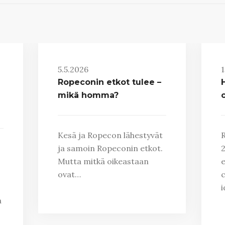
5.5.2026
1
Ropeconin etkot tulee –
mikä homma?
Kesä ja Ropecon lähestyvät
R
ja samoin Ropeconin etkot.
2
Mutta mitkä oikeastaan
e
ovat…
c
i
a