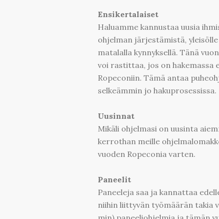
Ensikertalaiset
Haluamme kannustaa uusia ihmis
ohjelman järjestämistä, yleisölle 
matalalla kynnyksellä. Tänä vuo
voi rastittaa, jos on hakemassa
Ropeconiin. Tämä antaa puheohj
selkeämmin jo hakuprosessissa.
Uusinnat
Mikäli ohjelmasi on uusinta aiemm
kerrothan meille ohjelmalomakke
vuoden Ropeconia varten.
Paneelit
Paneeleja saa ja kannattaa edell
niihin liittyvän työmäärän takia
min) paneeliohjelmia ja tämän v