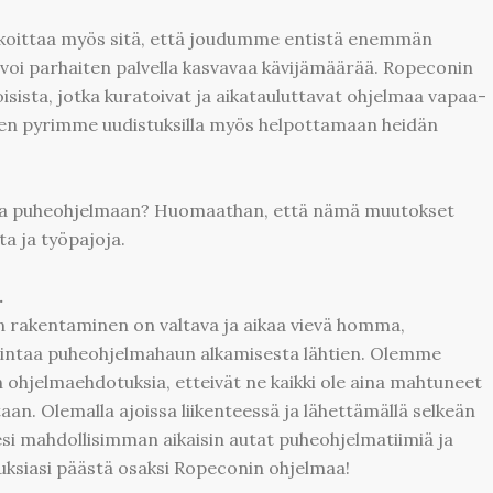
koittaa myös sitä, että joudumme entistä enemmän
oi parhaiten palvella kasvavaa kävijämäärää. Ropeconin
sista, jotka kuratoivat ja aikatauluttavat ohjelmaa vapaa-
ten pyrimme uudistuksilla myös helpottamaan heidän
lossa puheohjelmaan? Huomaathan, että nämä muutokset
ta ja työpajoja.
.
 rakentaminen on valtava ja aikaa vievä homma,
ntaa puheohjelmahaun alkamisesta lähtien. Olemme
n ohjelmaehdotuksia, etteivät ne kaikki ole aina mahtuneet
an. Olemalla ajoissa liikenteessä ja lähettämällä selkeän
esi mahdollisimman aikaisin autat puheohjelmatiimiä ja
ksiasi päästä osaksi Ropeconin ohjelmaa!