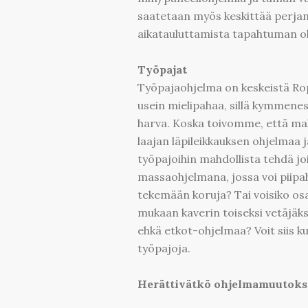
saatetaan myös keskittää perjant
aikatauluttamista tapahtuman 
Työpajat
Työpajaohjelma on keskeistä Ro
usein mielipahaa, sillä kymmenest
harva. Koska toivomme, että ma
laajan läpileikkauksen ohjelmaa 
työpajoihin mahdollista tehdä jo
massaohjelmana, jossa voi piipah
tekemään koruja? Tai voisiko osa
mukaan kaverin toiseksi vetäjäks
ehkä etkot-ohjelmaa? Voit siis ku
työpajoja.
Herättivätkö ohjelmamuutoks