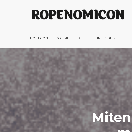
ROPECON
SKENE
PELIT
IN ENGLISH
Miten