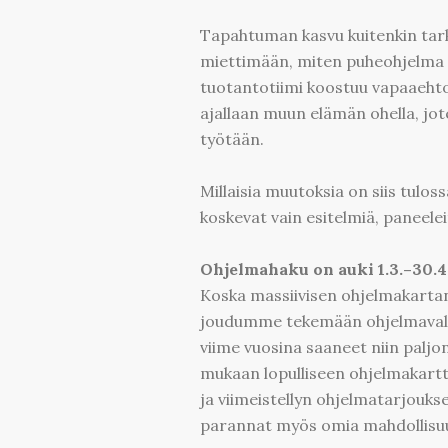
Tapahtuman kasvu kuitenkin tar
miettimään, miten puheohjelma v
tuotantotiimi koostuu vapaaehtoi
ajallaan muun elämän ohella, jo
työtään.
Millaisia muutoksia on siis tu
koskevat vain esitelmiä, paneelei
Ohjelmahaku on auki 1.3.–30.4
Koska massiivisen ohjelmakartan
joudumme tekemään ohjelmavali
viime vuosina saaneet niin paljo
mukaan lopulliseen ohjelmakartta
ja viimeistellyn ohjelmatarjouks
parannat myös omia mahdollisuu