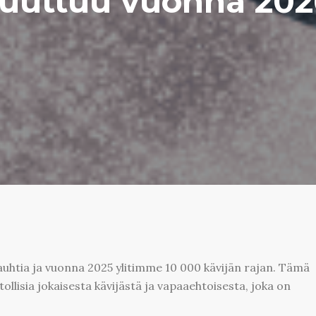
uuttuu vuonna 202
uhtia ja vuonna 2025 ylitimme 10 000 kävijän rajan. Tämä
ollisia jokaisesta kävijästä ja vapaaehtoisesta, joka on