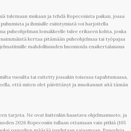
iä tulemaan mukaan ja tehdä Ropeconista paikan, jossa
puhumista ja ihmisille esiintymistä voi harjoitella
nna puheohjelman lomakkeelle tulee erikseen kohta, jonka
 ensimmäistä kertaa pitämään puheohjelmaa tai työpajaa
elmatiimille mahdollisuuden huomioida ensikertalaisuus
ilta vuosilta tai esitetty jossakin toisessa tapahtumassa,
ella, että miten olet päivittänyt ja muokannut sitä tämän
een tarjota. Ne ovat kuitenkin haastava ohjelmamuoto, ja
 vuoden 2026 Ropeconiin tullaan ottamaan vain pitkiä (105
uoksi paneelien määrää joudutaan rajaamaan. Paneeleja