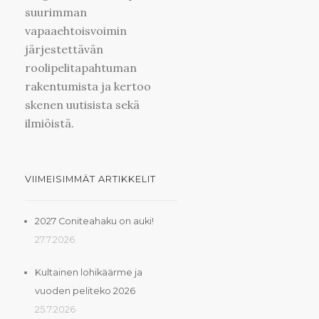
suurimman
vapaaehtoisvoimin
järjestettävän
roolipelitapahtuman
rakentumista ja kertoo
skenen uutisista sekä
ilmiöistä.
VIIMEISIMMÄT ARTIKKELIT
2027 Coniteahaku on auki!
27.7.2026
Kultainen lohikäärme ja
vuoden peliteko 2026
25.7.2026