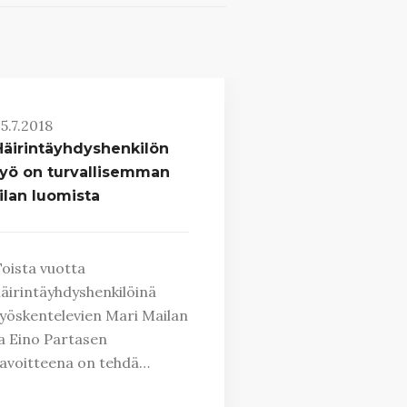
5.7.2018
Häirintäyhdyshenkilön
työ on turvallisemman
ilan luomista
oista vuotta
äirintäyhdyshenkilöinä
yöskentelevien Mari Mailan
a Eino Partasen
avoitteena on tehdä…