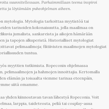
ita suunnitellessaan. Parhaimmillaan teema inspiroi
detta ja löytämään puheohjelman aiheen.
 mytologia. Mytologia tarkoittaa myytistöä tai
tyneiden tarinoiden kokonaisuutta, jolla maailmaa on
ielikuvia jumalista, sankareista ja aikojen hämärään
en ja tapojen alkuperistä. Historialliset mytologiat
nnoittavat pelimaailmoja; fiktiivisten maailmojen mytologiat
toriallisuuden tuntua.
myös myyttien tutkimista. Ropeconin ohjelmassa
ien, pelimaailmojen ja hahmojen innoittajia. Kertomalla
en elämän ja toisaalta viemme tarinaa eteenpäin,
teemme siitä omamme.
a yhden kiinnostavan tavan lähestyä Ropeconia. Voit
lmaa, larppia, taideteosta, peliä tai cosplay-asua