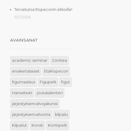
Tervetuloa Ropeconin etkoille!
10.7.2026
AVAINSANAT
academic seminar
Conitea
ensikertalaiset
EtäRopecon
figumaalaus
Figupelit
figut
Harrasteet
joulukalenteri
järjestyksenvalvojakurssi
järjestyksenvalvonta
kilpailu
Kilpailut
Konsti
Korttipelit