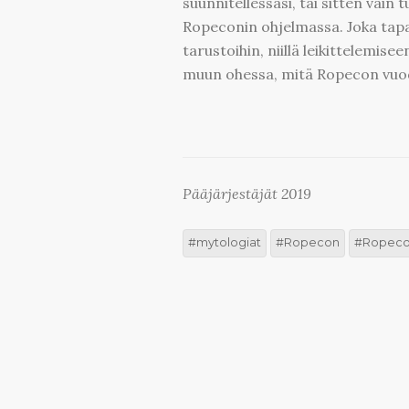
suunnitellessasi, tai sitten vain
Ropeconin ohjelmassa. Joka tapa
tarustoihin, niillä leikittelemise
muun ohessa, mitä Ropecon vuod
Pääjärjestäjät 2019
mytologiat
Ropecon
Ropeco