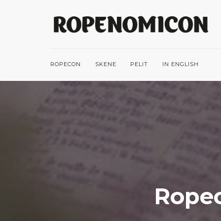
ROPECON
SKENE
PELIT
IN ENGLISH
Ropec