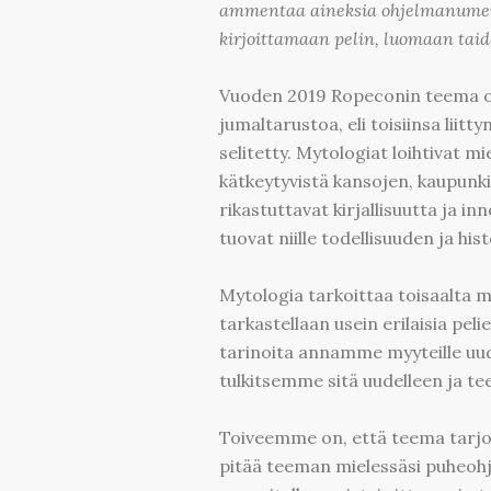
ammentaa aineksia ohjelmanumero
kirjoittamaan pelin, luomaan tai
Vuoden 2019 Ropeconin teema on
jumaltarustoa, eli toisiinsa liit
selitetty. Mytologiat loihtivat m
kätkeytyvistä kansojen, kaupunki
rikastuttavat kirjallisuutta ja i
tuovat niille todellisuuden ja his
Mytologia tarkoittaa toisaalta 
tarkastellaan usein erilaisia pel
tarinoita annamme myyteille uud
tulkitsemme sitä uudelleen ja 
Toiveemme on, että teema tarjoa
pitää teeman mielessäsi puheohje