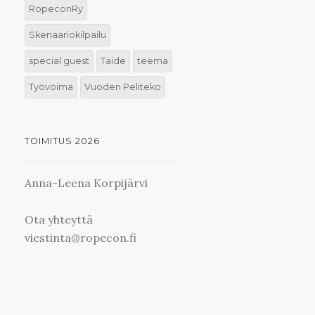
RopeconRy
Skenaariokilpailu
special guest
Taide
teema
Työvoima
Vuoden Peliteko
TOIMITUS 2026
Anna-Leena Korpijärvi
Ota yhteyttä
viestinta@ropecon.fi