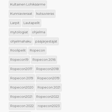
Kultainen Lohikäärme
Kunniavieraat
kutsuvieras
Larpit
Lautapelit
mytologiat
ohjelma
ohjelmahaku
pääjärjestäjät
Roolipelit
Ropecon
Ropecon19
Ropecon 2016
Ropecon2017
Ropecon2018
Ropecon 2019
Ropecon2019
Ropecon2020
Ropecon 2021
Ropecon2021
Ropecon2022
Ropecon 2022
ropecon2023