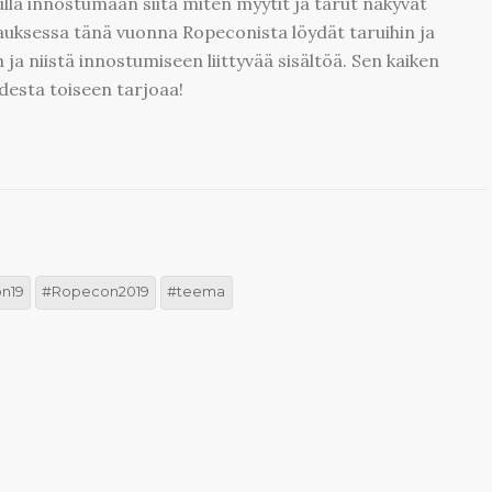
 tulla innostumaan siitä miten myytit ja tarut näkyvät
uksessa tänä vuonna Ropeconista löydät taruihin ja
en ja niistä innostumiseen liittyvää sisältöä. Sen kaiken
esta toiseen tarjoaa!
n19
Ropecon2019
teema