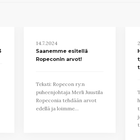
14.7.2024
2
3
Saanemme esitellä
Ropeconin arvot!
t
Teksti: Ropecon ry:n
puheenjohtaja Merli Juustila
T
Ropeconia tehdään arvot
h
edellä ja loimme…
t
j
t