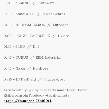
21.30 – ALBIINO // Synthwave
22.30 – ABBAGOTH // Mixed Genres
23.30 – NEODASH ZEROX // Eurobeat
00.30 – ANGELICA ROSELIE // J-Core
01.15 – BLNQ // DnB
02.15 – CUBUS // EBM, Industrial
03.15 – NEKA // Hardcore
04.15 – DJ KEHVELI // Trance & psy
Artistiesittelyt ja ohjelman tarkemmat tiedot löydät
EtäDiscolarpin Facebook -tapahtumasta
https://fb.me/e/178b9I0fJ
.