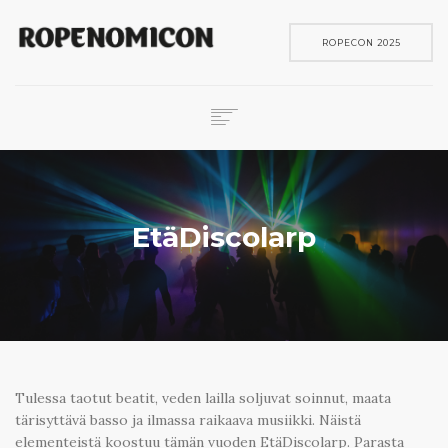
ROPECON 2025
ROPECON
SKENE
PELIT
EtäDiscolarp
IN ENGLISH
SEARCH
Tulessa taotut beatit, veden lailla soljuvat soinnut, maata
tärisyttävä basso ja ilmassa raikaava musiikki. Näistä
elementeistä koostuu tämän vuoden EtäDiscolarp. Parasta