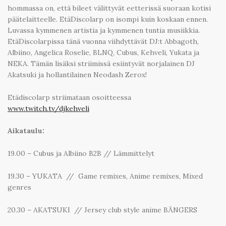
hommassa on, että bileet välittyvät eetterissä suoraan kotisi
päätelaitteelle. EtäDiscolarp on isompi kuin koskaan ennen.
Luvassa kymmenen artistia ja kymmenen tuntia musiikkia.
EtäDiscolarpissa tänä vuonna viihdyttävät DJ:t Abbagoth,
Albiino, Angelica Roselie, BLNQ, Cubus, Kehveli, Yukata ja
NEKA. Tämän lisäksi striimissä esiintyvät norjalainen DJ
Akatsuki ja hollantilainen Neodash Zerox!
Etädiscolarp striimataan osoitteessa
www.twitch.tv/djkehveli
Aikataulu:
19.00 – Cubus ja Albiino B2B // Lämmittelyt
19.30 – YUKATA // Game remixes, Anime remixes, Mixed
genres
20.30 – AKATSUKI // Jersey club style anime BÄNGERS