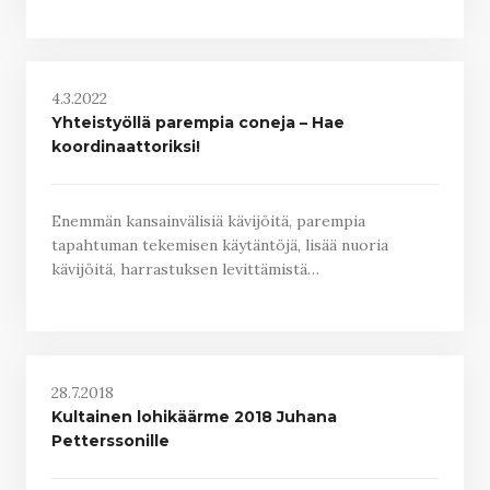
4.3.2022
Yhteistyöllä parempia coneja – Hae
koordinaattoriksi!
Enemmän kansainvälisiä kävijöitä, parempia
tapahtuman tekemisen käytäntöjä, lisää nuoria
kävijöitä, harrastuksen levittämistä…
28.7.2018
Kultainen lohikäärme 2018 Juhana
Petterssonille