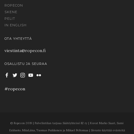
ROPECON
SKENE
PELIT
IN ENGLISH
OTA YHTEYTTÄ
viestinta@ropecon.fi
OSALLISTU JA SEURAA
#ropecon
© Ropecon 2019 | Palvelintilan tarjoaa Säätöyhteisö B2 ry | Kuvat Marko Saari, Sami
Eräluoto, MiiaLiina, Tuomas Puikkonen ja Mikael Peltomaa | Sivusto käyttää evästeitä