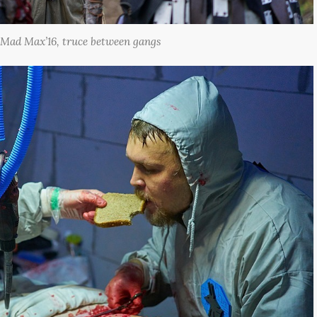
Mad Max’16, truce between gangs