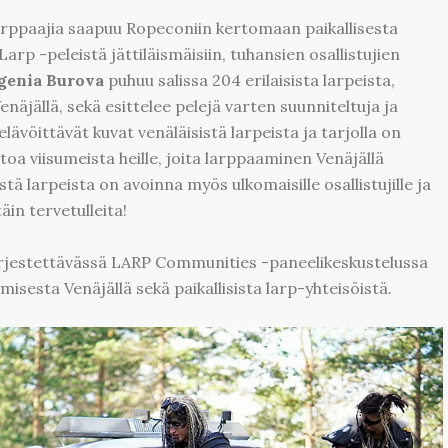
arppaajia saapuu Ropeconiin kertomaan paikallisesta
rp -peleistä jättiläismäisiin, tuhansien osallistujien
genia Burova
puhuu salissa 204 erilaisista larpeista,
enäjällä, sekä esittelee pelejä varten suunniteltuja ja
elävöittävät kuvat venäläisistä larpeista ja tarjolla on
oa viisumeista heille, joita larppaaminen Venäjällä
tä larpeista on avoinna myös ulkomaisille osallistujille ja
äin tervetulleita!
järjestettävässä LARP Communities -paneelikeskustelussa
isesta Venäjällä sekä paikallisista larp-yhteisöistä.