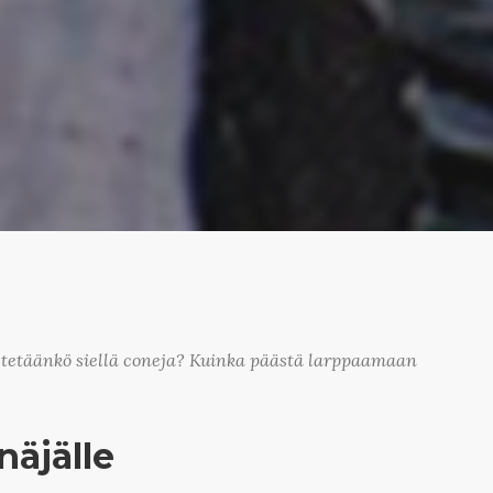
stetäänkö siellä coneja? Kuinka päästä larppaamaan
äjälle