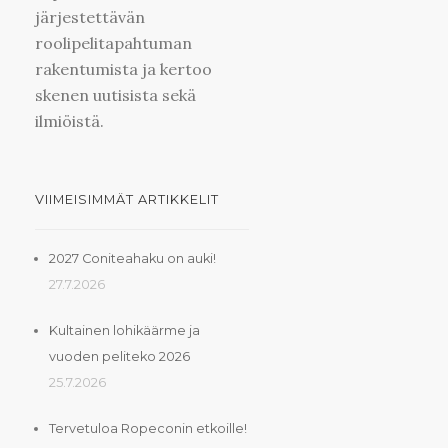
järjestettävän
roolipelitapahtuman
rakentumista ja kertoo
skenen uutisista sekä
ilmiöistä.
VIIMEISIMMÄT ARTIKKELIT
2027 Coniteahaku on auki!
27.7.2026
Kultainen lohikäärme ja
vuoden peliteko 2026
25.7.2026
Tervetuloa Ropeconin etkoille!