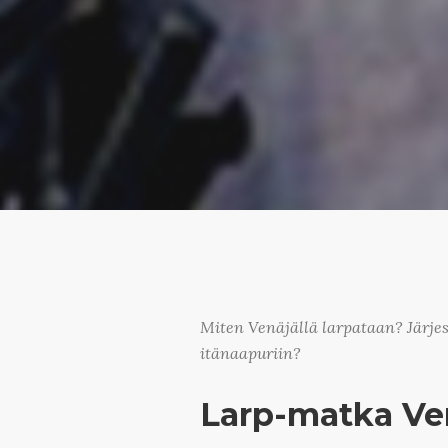
Miten Venäjällä larpataan? Järje
itänaapuriin?
Larp-matka Ven