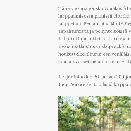
Tänä vuonna joukko venäläisiä l
larppaamisesta pienistä Nordic La
larppeihin. Perjantaina klo 18
Ev
tapahtumista ja peliyhteisöistä V
toteutettuja laitteita. Esitelmää 
myös matkustusvinkkejä sekä tiet
houkuttelee. Suurin osa venäläisis
kansainväliset pelaajat ovat eritt
Perjantaina klo 20 salissa 204 
Leo Tzarev
kertoo lisää larppaam