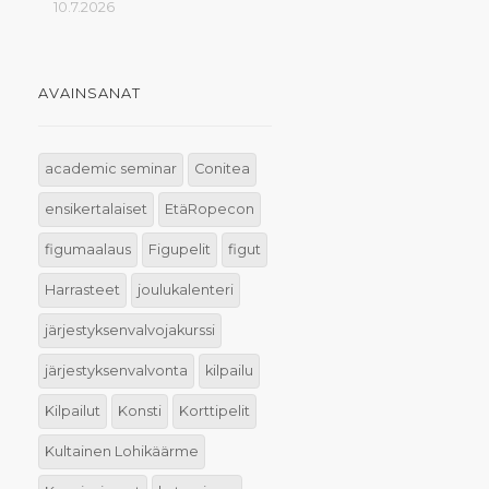
10.7.2026
AVAINSANAT
academic seminar
Conitea
ensikertalaiset
EtäRopecon
figumaalaus
Figupelit
figut
Harrasteet
joulukalenteri
järjestyksenvalvojakurssi
järjestyksenvalvonta
kilpailu
Kilpailut
Konsti
Korttipelit
Kultainen Lohikäärme