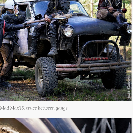
Mad Max’16, truce between gangs