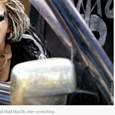
d Mad Max’16, oiler screeching