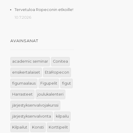
Tervetuloa Ropeconin etkoille!
10.7.2026
AVAINSANAT
academic seminar
Conitea
ensikertalaiset
EtäRopecon
figumaalaus
Figupelit
figut
Harrasteet
joulukalenteri
järjestyksenvalvojakurssi
järjestyksenvalvonta
kilpailu
Kilpailut
Konsti
Korttipelit