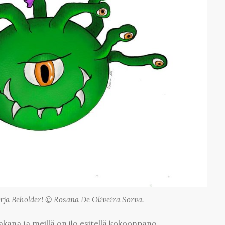
rja Beholder! © Rosana De Oliveira Sorva.
ana ja meillä on ilo esitellä kokoonpano