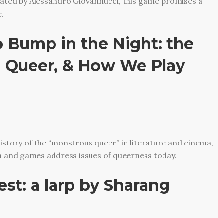
litated by Alessandro Giovannucci, this game promises a
.
 Bump in the Night: the
e Queer, & How We Play
istory of the “monstrous queer” in literature and cinema,
and games address issues of queerness today.
est: a larp by Sharang