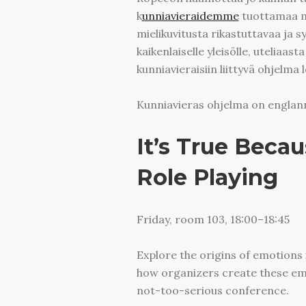
k
unniavieraidemme
tuottamaa mi
mielikuvitusta rikastuttavaa ja s
kaikenlaiselle yleisölle, uteliaas
kunniavieraisiin liittyvä ohjelm
Kunniavieras ohjelma on englann
It’s True Becau
Role Playing
Friday, room 103, 18:00–18:45
Explore the origins of emotions 
how organizers create these em
not-too-serious conference.