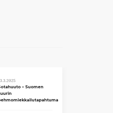
3.3.2025
Sotahuuto – Suomen
suurin
pehmomiekkailutapahtuma