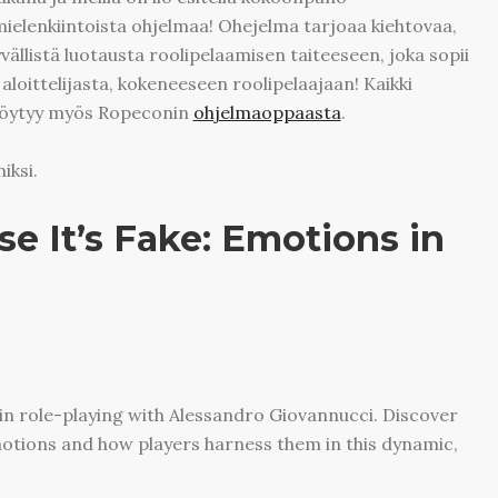
elenkiintoista ohjelmaa! Ohejelma tarjoaa kiehtovaa,
yvällistä luotausta roolipelaamisen taiteeseen, joka sopii
ta aloittelijasta, kokeneeseen roolipelaajaan! Kaikki
a löytyy myös Ropeconin
ohjelmaoppaasta
.
iksi.
se It’s Fake: Emotions in
in role-playing with Alessandro Giovannucci. Discover
otions and how players harness them in this dynamic,