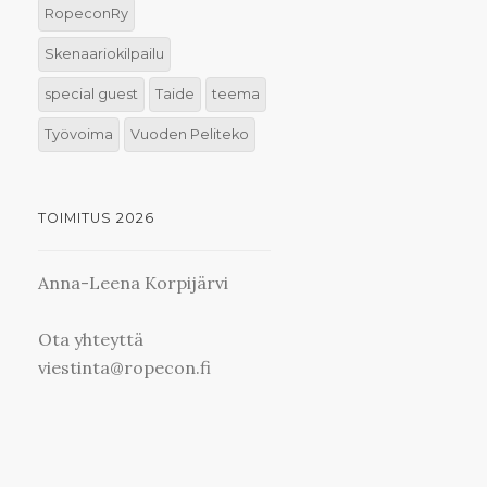
RopeconRy
Skenaariokilpailu
special guest
Taide
teema
Työvoima
Vuoden Peliteko
TOIMITUS 2026
Anna-Leena Korpijärvi
Ota yhteyttä
viestinta@ropecon.fi