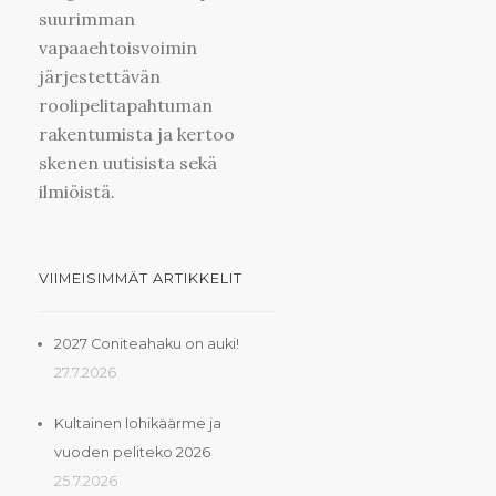
suurimman
vapaaehtoisvoimin
järjestettävän
roolipelitapahtuman
rakentumista ja kertoo
skenen uutisista sekä
ilmiöistä.
VIIMEISIMMÄT ARTIKKELIT
2027 Coniteahaku on auki!
27.7.2026
Kultainen lohikäärme ja
vuoden peliteko 2026
25.7.2026