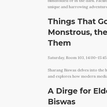
blindfolded or in the dark. Faci
unique and harrowing adventure
Things That Go
Monstrous, th
Them
Saturday, Room 103, 14:00–15:45
Sharang Biswas delves into the h
and explores how modern media 
A Dirge for Eld
Biswas