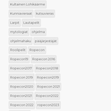
Kultainen Lohikäärme
Kunniavieraat
kutsuvieras
Larpit
Lautapelit
mytologiat
ohjelma
ohjelmahaku
pääjärjestäjät
Roolipelit
Ropecon
Ropecon19
Ropecon 2016
Ropecon2017
Ropecon2018
Ropecon 2019
Ropecon2019
Ropecon2020
Ropecon 2021
Ropecon2021
Ropecon2022
Ropecon 2022
ropecon2023