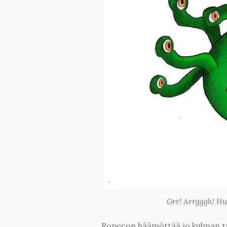
Grr! Arrgggh! Hu
Ropecon häämöttää jo kulman tak