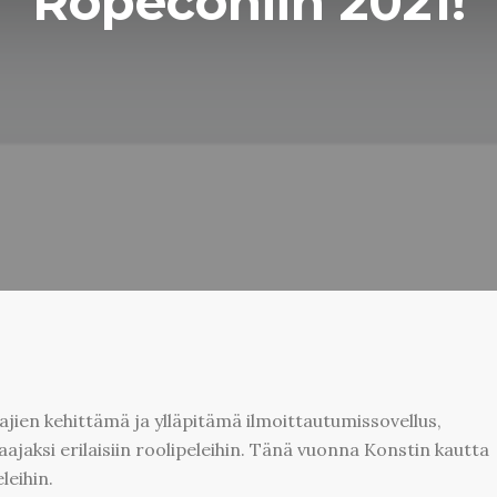
Ropeconiin 2021!
jien kehittämä ja ylläpitämä ilmoittautumissovellus,
aajaksi erilaisiin roolipeleihin. Tänä vuonna Konstin kautta
leihin.