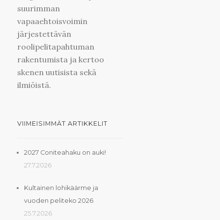
suurimman
vapaaehtoisvoimin
järjestettävän
roolipelitapahtuman
rakentumista ja kertoo
skenen uutisista sekä
ilmiöistä.
VIIMEISIMMÄT ARTIKKELIT
2027 Coniteahaku on auki!
27.7.2026
Kultainen lohikäärme ja
vuoden peliteko 2026
25.7.2026