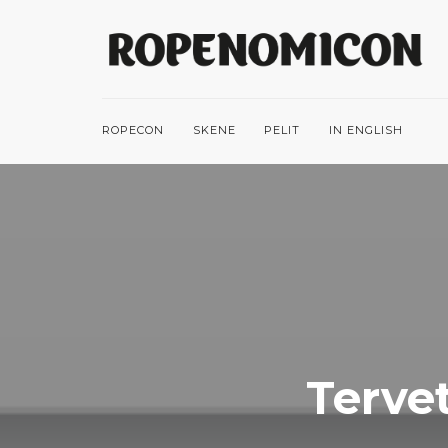
ROPECON
SKENE
PELIT
IN ENGLISH
Terve