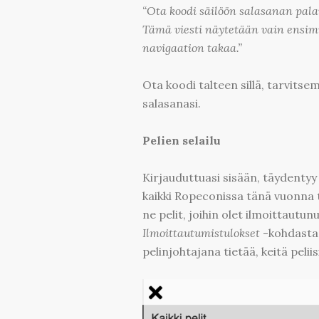
“Ota koodi säilöön salasanan pa
Tämä viesti näytetään vain ensim
navigaation takaa.”
Ota koodi talteen sillä, tarvits
salasanasi.
Pelien selailu
Kirjauduttuasi sisään, täydenty
kaikki Ropeconissa tänä vuonna t
ne pelit, joihin olet ilmoittautunu
Ilmoittautumistulokset
-kohdasta l
pelinjohtajana tietää, keitä peliis