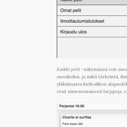
Kaikki pelit
-näkymässä voit suoda
suosikeiksi, ja mikä tärkeintä, il
yläkulmasta kielivalikon alapuole
etsit nimenomaisesti larppeja, eng