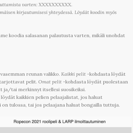
lauttamista varten: XXXXXXXXXX.
mäisen kirjautumisesi yhteydessä. Löydät koodin myös
emme koodia salasanan palautusta varten, mikäli unohdat
y vasemman reunan valikko.
Kaikki pelit
-kohdasta löydät
arjottavat pelit.
Omat pelit
-kohdasta löydät puolestaan
t ja/tai merkinnyt itsellesi suosikeiksi.
öydät kaikkien pelien pelaajalistat, jos haluat
i on tulossa, tai jos pelaajana haluat bongailla tuttuja.