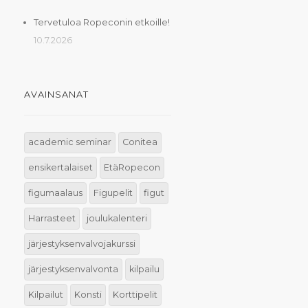
Tervetuloa Ropeconin etkoille!
10.7.2026
AVAINSANAT
academic seminar
Conitea
ensikertalaiset
EtäRopecon
figumaalaus
Figupelit
figut
Harrasteet
joulukalenteri
järjestyksenvalvojakurssi
järjestyksenvalvonta
kilpailu
Kilpailut
Konsti
Korttipelit