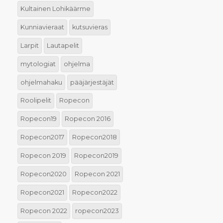
Kultainen Lohikäärme
Kunniavieraat
kutsuvieras
Larpit
Lautapelit
mytologiat
ohjelma
ohjelmahaku
pääjärjestäjät
Roolipelit
Ropecon
Ropecon19
Ropecon 2016
Ropecon2017
Ropecon2018
Ropecon 2019
Ropecon2019
Ropecon2020
Ropecon 2021
Ropecon2021
Ropecon2022
Ropecon 2022
ropecon2023