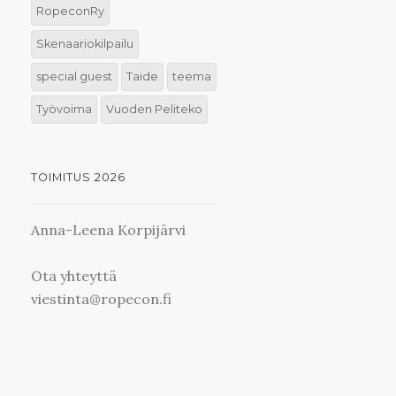
RopeconRy
Skenaariokilpailu
special guest
Taide
teema
Työvoima
Vuoden Peliteko
TOIMITUS 2026
Anna-Leena Korpijärvi
Ota yhteyttä
viestinta@ropecon.fi