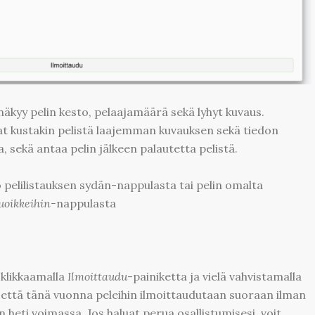
 näkyy pelin kesto, pelaajamäärä sekä lyhyt kuvaus.
at kustakin pelistä laajemman kuvauksen sekä tiedon
 sekä antaa pelin jälkeen palautetta pelistä.
oko pelilistauksen sydän-nappulasta tai pelin omalta
uoikkeihin-
nappulasta
 klikkaamalla
Ilmoittaudu
-painiketta ja vielä vahvistamalla
että tänä vuonna peleihin ilmoittaudutaan suoraan ilman
 heti voimassa. Jos haluat perua osallistumisesi, voit