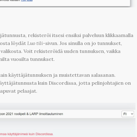
jätunnusta, rekisteröi itsesi ensiksi palveluun klikkaamalla
josta löydät
Luo tili
-sivun. Jos sinulla on jo tunnukset,
valikosta. Voit rekisteröidä uuden tunnuksen, vaikka
milta vuosilta tunnukset.
vain käyttäjätunnuksen ja muistettavan salasanan.
täjätunnusta kuin Discordissa, jotta pelinjohtajien on
aapuvat pelaajat.