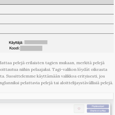
ttaa pelejä erilaisten tagien mukaan, merkitä pelejä
moittautua niihin pelaajaksi. Tagi-valikon löydät oikeasta
lta. Suosittelemme käyttämään valikkoa erityisesti, jos
lanniksi pelattavia pelejä tai aloittelijaystävällisiä pelejä.