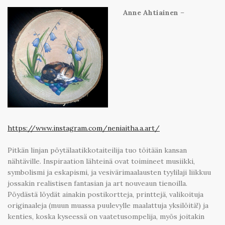
Anne Ahtiainen
–
https://www.instagram.com/neniaitha.a.art/
Pitkän linjan pöytälaatikkotaiteilija tuo töitään kansan
nähtäville. Inspiraation lähteinä ovat toimineet musiikki,
symbolismi ja eskapismi, ja vesivärimaalausten tyylilaji liikkuu
jossakin realistisen fantasian ja art nouveaun tienoilla.
Pöydästä löydät ainakin postikortteja, printtejä, valikoituja
originaaleja (muun muassa puulevylle maalattuja yksilöitä!) ja
kenties, koska kyseessä on vaatetusompelija, myös joitakin