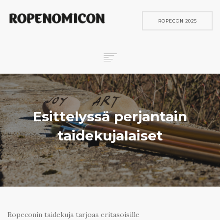
ROPECON 2025
ROPECON
SKENE
PELIT
Esittelyssä perjantain
IN ENGLISH
taidekujalaiset
SEARCH
Ropeconin taidekuja tarjoaa eritasoisille