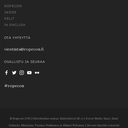
ROPECON
SKENE
PELIT
IN ENGLISH
OTA YHTEYTTÄ
viestinta@ropecon.fi
OSALLISTU JA SEURAA
#ropecon
© Ropecon 2019 | Palvelintilan tarjoaa Säätöyhteisö B2 ry | Kuvat Marko Saari, Sami
Eräluoto, MiiaLiina, Tuomas Puikkonen ja Mikael Peltomaa | Sivusto käyttää evästeitä