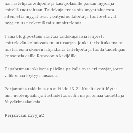
harrastelijataiteilijoille ja käsityöläisille paikan myydä ja
esitellä tuotteitaan. Taidekuja eroaa siis myyntialueesta
siten, että myyjät ovat yksityishenkilöitä ja tuotteet ovat
myyjien itse tekemiä tai suunnittelemia.
Tämä blogipostaus aloittaa taidekujalaisia lyhyesti
esittelevän kolmiosaisen juttusarjan, jonka tarkoituksena on
nostaa esiin skenen lahjakkaita taitelijoita ja tuoda taidekujan
konseptia esille Ropeconin kävijöille.
Tapahtuman jokaisena päivänä paikalla ovat eri myyjät, joten
valikoimaa löytyy runsaasti.
Perjantaina taidekuja on auki klo 16-21. Kujalta voit löytää
mm. nuolenpääkirjoitustaidetta, scifin inspiroimaa taidetta ja
öljyvärimaalauksia.
Perjantain myyjät: