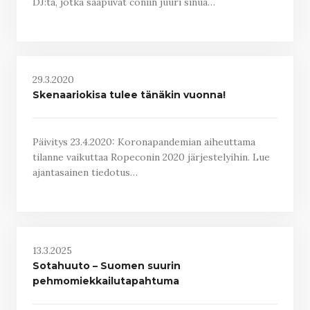
DJ:tä, jotka saapuvat coniin juuri sinua…
29.3.2020
Skenaariokisa tulee tänäkin vuonna!
Päivitys 23.4.2020: Koronapandemian aiheuttama
tilanne vaikuttaa Ropeconin 2020 järjestelyihin. Lue
ajantasainen tiedotus…
13.3.2025
Sotahuuto – Suomen suurin
pehmomiekkailutapahtuma