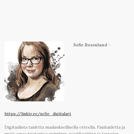
Sefie Rosenlund
–
https://linktr.ee/sefie_digitalart
Digitaalista taidetta maalauksellisella otteella. Fanitaidetta ja
myös omaa tuotantoa printtien, postikorttien ja tarrojen