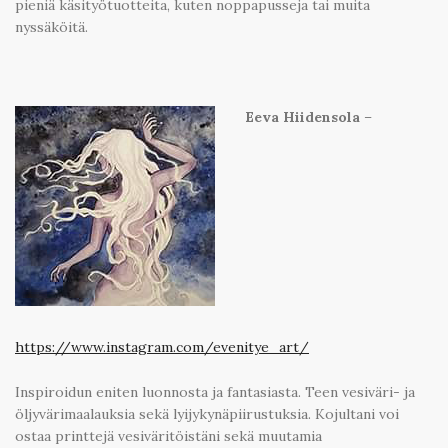
pieniä käsityötuotteita, kuten noppapusseja tai muita
nyssäköitä.
Eeva Hiidensola
–
https://www.instagram.com/evenitye_art/
Inspiroidun eniten luonnosta ja fantasiasta. Teen vesiväri- ja
öljyvärimaalauksia sekä lyijykynäpiirustuksia. Kojultani voi
ostaa printtejä vesiväritöistäni sekä muutamia