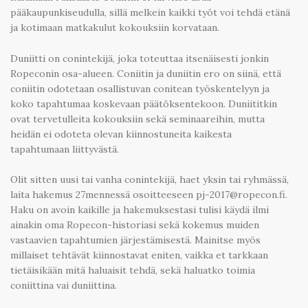
pääkaupunkiseudulla, sillä melkein kaikki työt voi tehdä etänä
ja kotimaan matkakulut kokouksiin korvataan.
Duniitti on conintekijä, joka toteuttaa itsenäisesti jonkin
Ropeconin osa-alueen. Coniitin ja duniitin ero on siinä, että
coniitin odotetaan osallistuvan conitean työskentelyyn ja
koko tapahtumaa koskevaan päätöksentekoon. Duniititkin
ovat tervetulleita kokouksiin sekä seminaareihin, mutta
heidän ei odoteta olevan kiinnostuneita kaikesta
tapahtumaan liittyvästä.
Olit sitten uusi tai vanha conintekijä, haet yksin tai ryhmässä,
laita hakemus 27mennessä osoitteeseen pj-2017@ropecon.fi.
Haku on avoin kaikille ja hakemuksestasi tulisi käydä ilmi
ainakin oma Ropecon-historiasi sekä kokemus muiden
vastaavien tapahtumien järjestämisestä. Mainitse myös
millaiset tehtävät kiinnostavat eniten, vaikka et tarkkaan
tietäisikään mitä haluaisit tehdä, sekä haluatko toimia
coniittina vai duniittina.