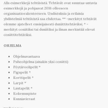
Alla esimerkkejä tehtävistä. Tehtävät ovat suuntaa-antavia
esimerkkejä ja pohjaavat 2016 olleeseen
organisaatiorakenteeseen. Uudistuksia ja erilaisia
yhdistelmiä tehtävistä saa ehdottaa. ** -merkityt tehtävät
olemme ajatelleet ensisijaisesti duniittitehtäviksi, * -
merkityt coniitiksi tai duniitiksi ja ilman merkintää olevat
coniittitehtäviksi.
OHJELMA
Ohjelmavastaava
Puheohjelma (ainakin yksi coniitti)
Pöytäroolipelit *
Figupelit *
Korttipelit *
Larpit *
Lautapelit *
Kokemuspiste
Kunniavieraat