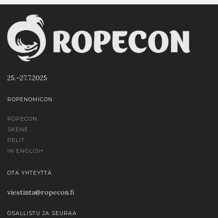
25.–27.7.2025
ROPENOMICON
ROPECON
SKENE
PELIT
IN ENGLISH
OTA YHTEYTTÄ
viestinta@ropecon.fi
OSALLISTU JA SEURAA