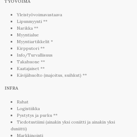
TYÖVOIMA
Yleistyövoimavastaava
Lipunmyynti **
Narikka **
Myyntialue
Myyntiartikkelit *
Kirpputori **
Info/Turvallisuus
Takahuone **
Kaatajaiset **
Kävijähuolto (majoitus, suihkut) **
INFRA
Rahat
Logistiikka
Pystytys ja purku **
Tiedotustiimi (ainakin yksi coniitti ja ainakin yksi
duniitti)
Markkinointi