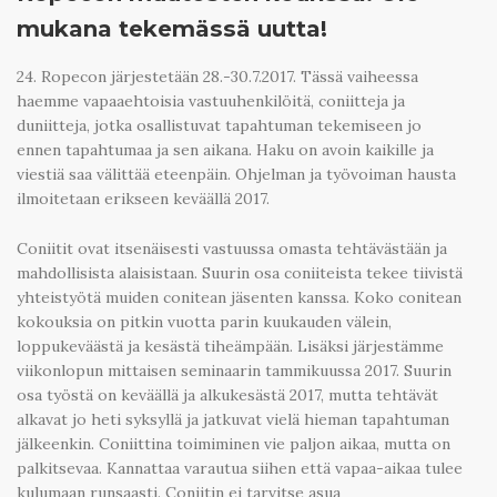
mukana tekemässä uutta!
24. Ropecon järjestetään 28.-30.7.2017. Tässä vaiheessa
haemme vapaaehtoisia vastuuhenkilöitä, coniitteja ja
duniitteja, jotka osallistuvat tapahtuman tekemiseen jo
ennen tapahtumaa ja sen aikana. Haku on avoin kaikille ja
viestiä saa välittää eteenpäin. Ohjelman ja työvoiman hausta
ilmoitetaan erikseen keväällä 2017.
Coniitit ovat itsenäisesti vastuussa omasta tehtävästään ja
mahdollisista alaisistaan. Suurin osa coniiteista tekee tiivistä
yhteistyötä muiden conitean jäsenten kanssa. Koko conitean
kokouksia on pitkin vuotta parin kuukauden välein,
loppukeväästä ja kesästä tiheämpään. Lisäksi järjestämme
viikonlopun mittaisen seminaarin tammikuussa 2017. Suurin
osa työstä on keväällä ja alkukesästä 2017, mutta tehtävät
alkavat jo heti syksyllä ja jatkuvat vielä hieman tapahtuman
jälkeenkin. Coniittina toimiminen vie paljon aikaa, mutta on
palkitsevaa. Kannattaa varautua siihen että vapaa-aikaa tulee
kulumaan runsaasti. Coniitin ei tarvitse asua