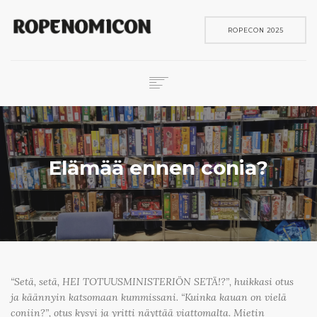
ROPECON 2025
ROPECON
SKENE
PELIT
Elämää ennen conia?
IN ENGLISH
SEARCH
“Setä, setä, HEI TOTUUSMINISTERIÖN SETÄ!?”, huikkasi otus
ja käännyin katsomaan kummissani. “Kuinka kauan on vielä
coniin?”, otus kysyi ja yritti näyttää viattomalta. Mietin