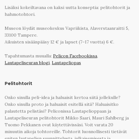
Lisäksi kokeiltavana on kaksi uutta konseptia: pelitohtorit ja
hahmotohtori.
Museon löydät museokeskus Vapriikista, Alaverstaanraitti 5,
33100 Tampere.
Aikuisten sisäänpääsy 12 € ja lapset (7–17 vuotta) 6 €.
Tapahtumasta muualla:
Pelicon Facebookissa
,
Lautapeliseuran blogi
,
Lautapeliopas
Pelitohtorit
Onko sinulla peli-idea ja haluaisit kertoa siitä jollekulle?
Onko sinulla proto ja haluaisit esitellä sitä? Haluaisitko
palautetta pelistäsi? Peliconissa Lautapelioppaan ja
Lautapeliseuran pelitohtorit Mikko Saari, Mauri Sahlberg ja
Tuomo Pekkanen ovat käytettävissäsi. Voit varata 20
minuutin aikoja tohtoreille. Tohtorit luonnollisesti tietävät
eniten lautapelien suunnittelusta, julkaisemisesta ja