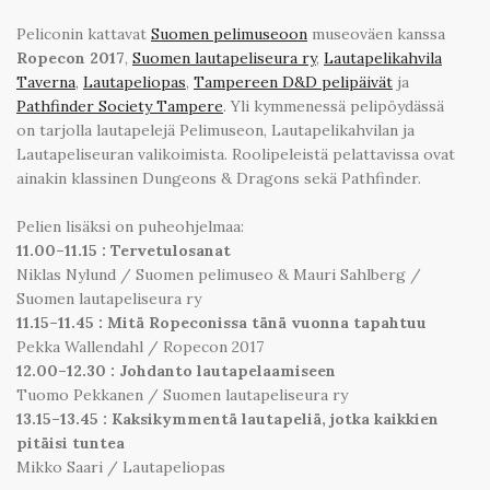
Peliconin kattavat
Suomen pelimuseoon
museoväen kanssa
Ropecon 2017
,
Suomen lautapeliseura ry
,
Lautapelikahvila
Taverna
,
Lautapeliopas
,
Tampereen D&D pelipäivät
ja
Pathfinder Society Tampere
. Yli kymmenessä pelipöydässä
on tarjolla lautapelejä Pelimuseon, Lautapelikahvilan ja
Lautapeliseuran valikoimista. Roolipeleistä pelattavissa ovat
ainakin klassinen Dungeons & Dragons sekä Pathfinder.
Pelien lisäksi on puheohjelmaa:
11.00–11.15 : Tervetulosanat
Niklas Nylund / Suomen pelimuseo & Mauri Sahlberg /
Suomen lautapeliseura ry
11.15–11.45 : Mitä Ropeconissa tänä vuonna tapahtuu
Pekka Wallendahl / Ropecon 2017
12.00–12.30 : Johdanto lautapelaamiseen
Tuomo Pekkanen / Suomen lautapeliseura ry
13.15–13.45 : Kaksikymmentä lautapeliä, jotka kaikkien
pitäisi tuntea
Mikko Saari / Lautapeliopas