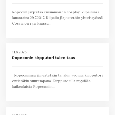
Ropecon järjestää ensimmäisen cosplay-kilpailunsa
lauantaina 29.7.2017. Kilpailu järjestetään yhteistyössä
Cosvision ry:n kanssa…
11.6.2025
Ropeconin kirpputori tulee taas
Ropeconissa järjestetään tänäkin vuonna kirpputori
entistäkin suurempana! Kirpputorilla myydään
kaikenlaista Ropeconiin…