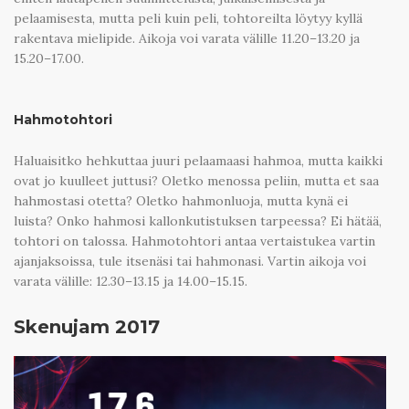
pelaamisesta, mutta peli kuin peli, tohtoreilta löytyy kyllä
rakentava mielipide. Aikoja voi varata välille 11.20–13.20 ja
15.20–17.00.
Hahmotohtori
Haluaisitko hehkuttaa juuri pelaamaasi hahmoa, mutta kaikki
ovat jo kuulleet juttusi? Oletko menossa peliin, mutta et saa
hahmostasi otetta? Oletko hahmonluoja, mutta kynä ei
luista? Onko hahmosi kallonkutistuksen tarpeessa? Ei hätää,
tohtori on talossa. Hahmotohtori antaa vertaistukea vartin
ajanjaksoissa, tule itsenäsi tai hahmonasi. Vartin aikoja voi
varata välille: 12.30–13.15 ja 14.00–15.15.
Skenujam 2017