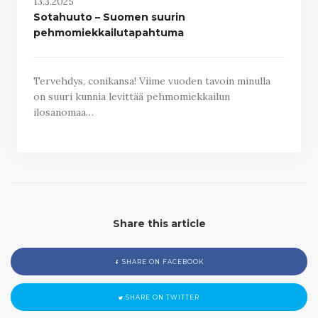
13.3.2025
Sotahuuto – Suomen suurin
pehmomiekkailutapahtuma
Tervehdys, conikansa! Viime vuoden tavoin minulla
on suuri kunnia levittää pehmomiekkailun
ilosanomaa…
Share this article
SHARE ON FACEBOOK
SHARE ON TWITTER