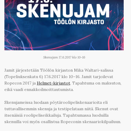
Skenujam 17.6.2017 klo 10-16
Jamit järjestetään Töölön kirjaston Mika Waltari-salissa
(Topeliuksenkatu 6) 17.6.2017 klo 10–16. Jamit tarjoilevat
Ropecon 2017 ja
Helmet-kirjastot
. Tapahtuma on maksuton,
eikä vaadi ennakkoilmoittautumista.
Skenujameissa luodaan pöytäroolipeliskenaarioita eli
tuttavallisemmin skenuja ja testipelataan niitä. Skenut ovat
itsenäisiä roolipeliseikkailuja. Tapahtumassa luoduilla
skenuilla voi myös osallistua Ropeconin skenaariokilpailuun.