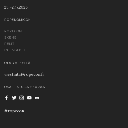
25.–27.7.2025
ROPENOMICON
ROPECON
SKENE
PELIT
IN ENGLISH
OTA YHTEYTTÄ
viestinta@ropecon.fi
OSALLISTU JA SEURAA
#ropecon