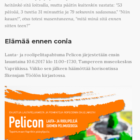
heitänkö sitä loitsulla, mutta päätin kuitenkin vastata: “53
päivää, 3 tuntia 31 minuuttia ja 79 sekunnin sadasosaa.” “Niin
kauan!”, otus totesi masentuneena, “mitä minä sitä ennen
sitten teen?”
Elämää ennen conia
Lauta- ja roolipelitapahtuma Pelicon järjestetään ensin
lauantaina 10.6.2017 klo 11.00–17.30, Tampereen museokeskus
Vapriikissa. Viikko sen jälkeen häämöttää horisontissa
Skenujam Töölön kirjastossa.