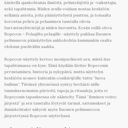
käsitellä ajankohtaisia ilmiöitä, pelintekijöitä ja -vaikuttajia,
sekä tapahtumia. Niiden avulla voidaan nostaa keskiöön
sellaisia asioita, joita päänäyttelystä puuttuu, ja toisaalta
korostaa pelien ja pelaamisen taustalla olevia
harrastusyhteisöjä ja niiden luovuutta. Kesän esillä oleva
Ropecon – Pelaajilta pelaajille -näyttely paikkaa Suomen
pelimuseon päänäyttelyn aukkokohtia kummankin osalta
elokuun puoliväliin saakka.
Ropecon-näyttely kertoo monipuolisesti sen, mistä itse
tapahtumassa on kyse. Siinä käydään lävitse Ropeconin
perustaminen, historia ja nykypäivä, mutta näyttelyn
keskiöön nousee kuitenkin conikävijöille tuttu ”luova
hulluus”. Tiiviissä yhteisöissä syntyy herkästi niille
tunnuksenomaisia piirteitä, tapoja ja rituaaleja, joita ei
Ropeconin tapauksessa ole säästelty. Tämä ”ihmisen voitto
järjestä” ja sen taustalta löytyvät tarinat, sattumukset ja
ihmiskohtalot näkyvät myös Suomen pelimuseoon
järjestetyssä Ropecon-näyttelyssä.