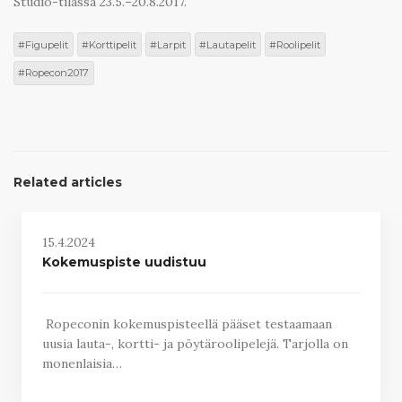
Studio-tilassa 23.5.–20.8.2017.
Figupelit
Korttipelit
Larpit
Lautapelit
Roolipelit
Ropecon2017
Related articles
15.4.2024
Kokemuspiste uudistuu
Ropeconin kokemuspisteellä pääset testaamaan
uusia lauta-, kortti- ja pöytäroolipelejä. Tarjolla on
monenlaisia…