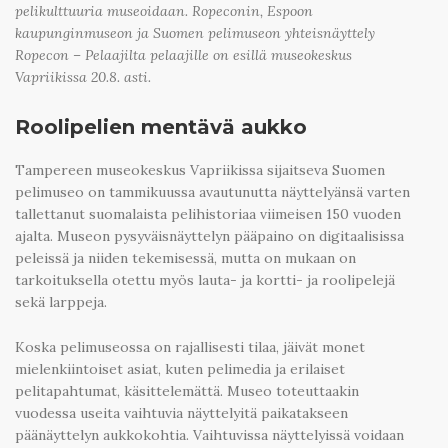
pelikulttuuria museoidaan. Ropeconin, Espoon
kaupunginmuseon ja Suomen pelimuseon yhteisnäyttely
Ropecon – Pelaajilta pelaajille on esillä museokeskus
Vapriikissa 20.8. asti.
Roolipelien mentävä aukko
Tampereen museokeskus Vapriikissa sijaitseva Suomen
pelimuseo on tammikuussa avautunutta näyttelyänsä varten
tallettanut suomalaista pelihistoriaa viimeisen 150 vuoden
ajalta. Museon pysyväisnäyttelyn pääpaino on digitaalisissa
peleissä ja niiden tekemisessä, mutta on mukaan on
tarkoituksella otettu myös lauta- ja kortti- ja roolipelejä
sekä larppeja.
Koska pelimuseossa on rajallisesti tilaa, jäivät monet
mielenkiintoiset asiat, kuten pelimedia ja erilaiset
pelitapahtumat, käsittelemättä. Museo toteuttaakin
vuodessa useita vaihtuvia näyttelyitä paikatakseen
päänäyttelyn aukkokohtia. Vaihtuvissa näyttelyissä voidaan