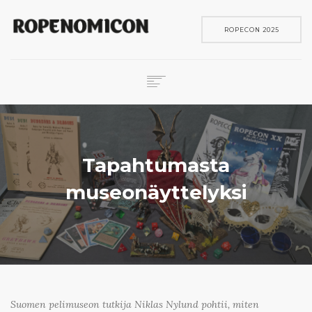
ROPECON 2025
ROPECON
SKENE
PELIT
Tapahtumasta
IN ENGLISH
museonäyttelyksi
SEARCH
Suomen pelimuseon tutkija Niklas Nylund pohtii, miten