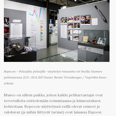
Ropecon – Pelaajilta pelaajille -näyttelyn runsautta voi ihailla Suomen
pelimuseossa 23.5.–20.8.2017 Kuvat: Reetta Tervakangas / Vapriikin kuva-
arkisto
Museo on silloin paikka, johon kaikki peliharrastajat ovat
tervetulleita esittelemään toimintaansa ja kiinnostuksen
kohteitaan. Ropecon-näyttelyssä esillä olevat esineet ja
valokuvat (ja niihin liittyvät tarinat) ovat lainassa Espoon