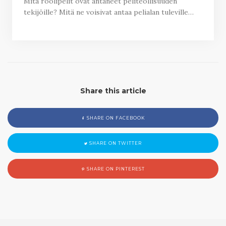
Mitä roolipelit ovat antaneet peliteollisuuden
tekijöille? Mitä ne voisivat antaa pelialan tuleville…
Share this article
SHARE ON FACEBOOK
SHARE ON TWITTER
SHARE ON PINTEREST