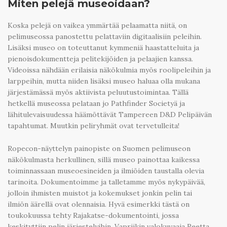
Miten pelejä museoidaan?
Koska pelejä on vaikea ymmärtää pelaamatta niitä, on
pelimuseossa panostettu pelattaviin digitaalisiin peleihin.
Lisäksi museo on toteuttanut kymmeniä haastatteluita ja
pienoisdokumentteja pelitekijöiden ja pelaajien kanssa.
Videoissa nähdään erilaisia näkökulmia myös roolipeleihin ja
larppeihin, mutta niiden lisäksi museo haluaa olla mukana
järjestämässä myös aktiivista peluutustoimintaa. Tällä
hetkellä museossa pelataan jo Pathfinder Societyä ja
lähitulevaisuudessa häämöttävät Tampereen D&D Pelipäivän
tapahtumat. Muutkin peliryhmät ovat tervetulleita!
Ropecon-näyttelyn painopiste on Suomen pelimuseon
näkökulmasta herkullinen, sillä museo painottaa kaikessa
toiminnassaan museoesineiden ja ilmiöiden taustalla olevia
tarinoita. Dokumentoimme ja talletamme myös nykypäivää,
jolloin ihmisten muistot ja kokemukset jonkin pelin tai
ilmiön äärellä ovat olennaisia. Hyvä esimerkki tästä on
toukokuussa tehty Rajakatse-dokumentointi, jossa
keskityttiin pelin järjestelyihin. Vapriikin valokuvaaja Reetta