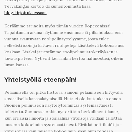
Tervakangas kertoo dokumentoinnista lisää
blogikirjoituksessaan
.
Keräämme tarinoita myös tämän vuoden Ropeconissa!
Tapahtuman aikana näytämme ensimmäisiä pilkahduksia ensi
vuonna avautuvaan roolipelinäyttelyymme, josta tulee
selkeästi isoin ja kattavin roolipelejä käsittelevä kokonaisuus
koskaan. Lisäksi järjestämme roolipelimuistokeräyksen ja
kuvauspisteen. Nyt voit kerrankin kertoa hahmostasi, oikein
luvan kanssa!
Yhteistyöllä eteenpäin!
Pelaamisella on pitkä historia, samoin pelaamiseen liittyvällä
sosiaalisella kanssakäymisellä. Niitä ei ole kuitenkaan ennen
Suomen pelimuseon näyttelytoimintaa systemaattisesti
talletettu. Suomessa onkin nyt erittäin herkullinen tilanne,
kun erilaisia ilmiöitä ja sosiaalisia yhteisöjä voidaan tallettaa
museon kokoelmiin systemaattisesti. Eivätkä peli-ilmiöt ja -
yhteisöt jää vain museon kokoelmiin, vaan niitä tehdään