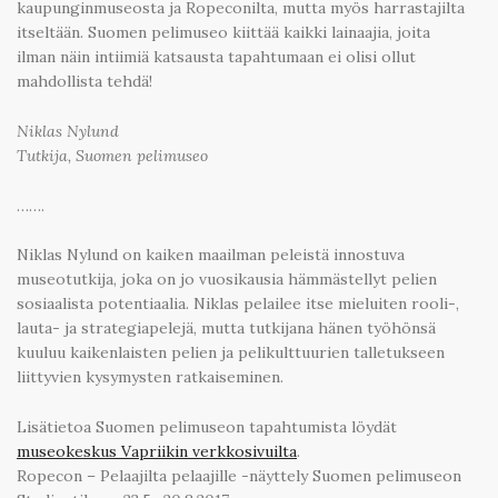
kaupunginmuseosta ja Ropeconilta, mutta myös harrastajilta
itseltään. Suomen pelimuseo kiittää kaikki lainaajia, joita
ilman näin intiimiä katsausta tapahtumaan ei olisi ollut
mahdollista tehdä!
Niklas Nylund
Tutkija, Suomen pelimuseo
…….
Niklas Nylund on kaiken maailman peleistä innostuva
museotutkija, joka on jo vuosikausia hämmästellyt pelien
sosiaalista potentiaalia. Niklas pelailee itse mieluiten rooli-,
lauta- ja strategiapelejä, mutta tutkijana hänen työhönsä
kuuluu kaikenlaisten pelien ja pelikulttuurien talletukseen
liittyvien kysymysten ratkaiseminen.
Lisätietoa Suomen pelimuseon tapahtumista löydät
museokeskus Vapriikin verkkosivuilta
.
Ropecon – Pelaajilta pelaajille -näyttely Suomen pelimuseon