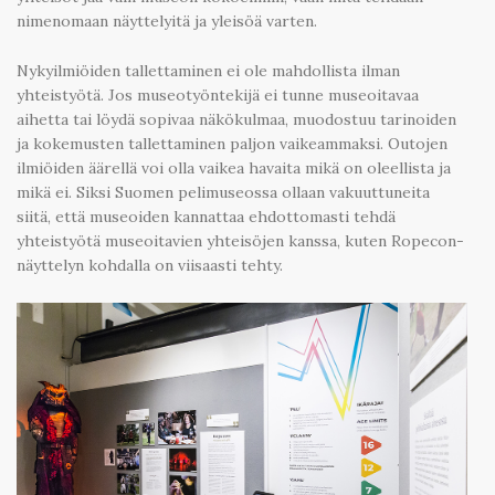
nimenomaan näyttelyitä ja yleisöä varten.
Nykyilmiöiden tallettaminen ei ole mahdollista ilman
yhteistyötä. Jos museotyöntekijä ei tunne museoitavaa
aihetta tai löydä sopivaa näkökulmaa, muodostuu tarinoiden
ja kokemusten tallettaminen paljon vaikeammaksi. Outojen
ilmiöiden äärellä voi olla vaikea havaita mikä on oleellista ja
mikä ei. Siksi Suomen pelimuseossa ollaan vakuuttuneita
siitä, että museoiden kannattaa ehdottomasti tehdä
yhteistyötä museoitavien yhteisöjen kanssa, kuten Ropecon-
näyttelyn kohdalla on viisaasti tehty.