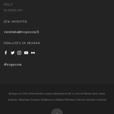
PELIT
IN ENGLISH
OTA YHTEYTTÄ
viestinta@ropecon.fi
OSALLISTU JA SEURAA
#ropecon
© Ropecon 2019 | Palvelintilan tarjoaa Säätöyhteisö B2 ry | Kuvat Marko Saari, Sami
Eräluoto, MiiaLiina, Tuomas Puikkonen ja Mikael Peltomaa | Sivusto käyttää evästeitä