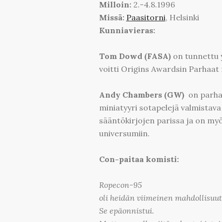
Milloin:
2.-4.8.1996
Missä:
Paasitorni
, Helsinki
Kunniavieras:
Tom Dowd (FASA)
on tunnettu 
voitti Origins Awardsin Parhaat
Andy Chambers (GW)
on parhai
miniatyyri sotapelejä valmistava
sääntökirjojen parissa ja on myös
universumiin.
Con-paitaa komisti:
Ropecon-95
oli heidän viimeinen mahdollisuut
Se epäonnistui.