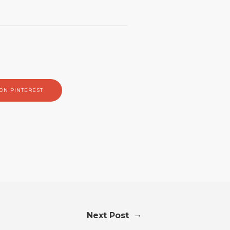
ON PINTEREST
→
Next Post