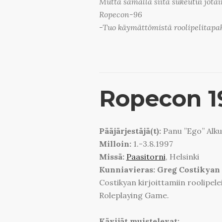
Mutta samalla siitä sukeutui jota
Ropecon-96
-Tuo käymättömistä roolipelitapah
Ropecon 1
Pääjärjestäjä(t):
Panu ”Ego” Alku
Milloin:
1.-3.8.1997
Missä:
Paasitorni
, Helsinki
Kunniavieras: Greg Costikyan
Costikyan kirjoittamiin roolipel
Roleplaying Game.
Kävijät muistelevat: