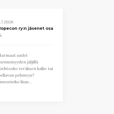
.7.2026
Ropecon ry:n jäsenet osa
.
Harmaat sudet
enneisyyden jäljillä
iehtooko teräksen kalke tai
ellavan pehmeys?
nnostutko liian…