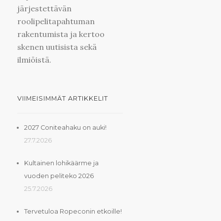
järjestettävän
roolipelitapahtuman
rakentumista ja kertoo
skenen uutisista sekä
ilmiöistä.
VIIMEISIMMÄT ARTIKKELIT
2027 Coniteahaku on auki!
27.7.2026
Kultainen lohikäärme ja
vuoden peliteko 2026
25.7.2026
Tervetuloa Ropeconin etkoille!