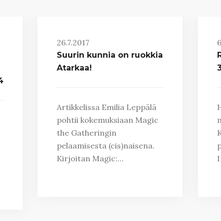
26.7.2017
6
Suurin kunnia on ruokkia
Atarkaa!
3
4
Artikkelissa Emilia Leppälä
pohtii kokemuksiaan Magic
m
the Gatheringin
K
pelaamisesta (cis)naisena.
p
Kirjoitan Magic:…
I