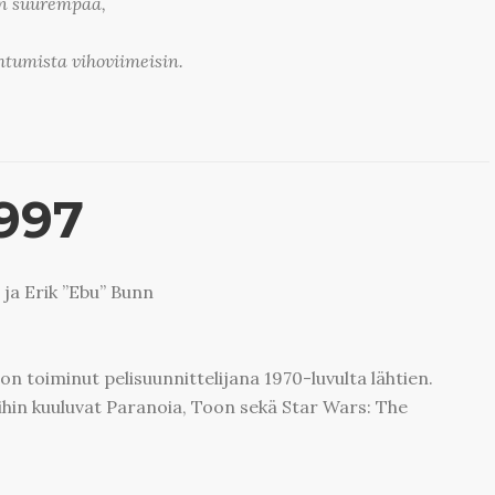
in suurempaa,
tumista vihoviimeisin.
997
 ja Erik ”Ebu” Bunn
on toiminut pelisuunnittelijana 1970-luvulta lähtien.
eihin kuuluvat Paranoia, Toon sekä Star Wars: The