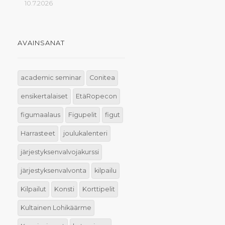
10.7.2026
AVAINSANAT
academic seminar
Conitea
ensikertalaiset
EtäRopecon
figumaalaus
Figupelit
figut
Harrasteet
joulukalenteri
järjestyksenvalvojakurssi
järjestyksenvalvonta
kilpailu
Kilpailut
Konsti
Korttipelit
Kultainen Lohikäärme