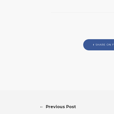
SHARE ON 
←
Previous Post