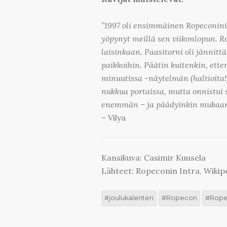
”1997 oli ensimmäinen Ropeconini,
yöpynyt meillä sen viikonlopun. Ro
laisinkaan. Paasitorni oli jännitt
paikkoihin. Päätin kuitenkin, ette
minuutissa -näytelmän (haltioita!
nukkua portaissa, mutta onnistui 
enemmän – ja päädyinkin mukaan 
– Vilya
Kansikuva: Casimir Kuusela
Lähteet: Ropeconin Intra, Wikip
joulukalenteri
Ropecon
Rope