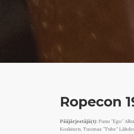
Ropecon 1
Pääjärjestäjä(t):
Panu ”Ego” Alku,
Koskinen, Tuomas ”Tube” Lähde