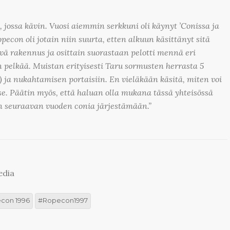
 jossa kävin. Vuosi aiemmin serkkuni oli käynyt ’Conissa ja
pecon oli jotain niin suurta, etten alkuun käsittänyt sitä
ävä rakennus ja osittain suorastaan pelotti mennä eri
n pelkää. Muistan erityisesti Taru sormusten herrasta 5
) ja nukahtamisen portaisiin. En vieläkään käsitä, miten voi
se. Päätin myös, että haluan olla mukana tässä yhteisössä
seuraavan vuoden conia järjestämään.”
edia
con 1996
Ropecon1997