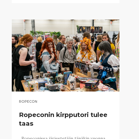
ROPECON
Ropeconin kirpputori tulee
taas
Ropeconissa järjestetään tänäkin vuonna