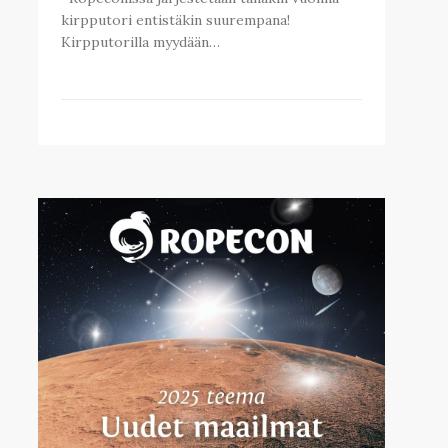
kirpputori entistäkin suurempana!
Kirpputorilla myydään…