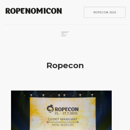
ROPECON 2025
ROPECON
SKENE
Ropecon
PELIT
IN ENGLISH
SEARCH