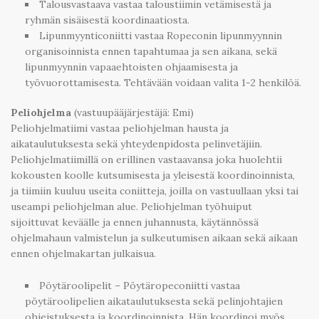
Talousvastaava vastaa taloustiimin vetämisestä ja
ryhmän sisäisestä koordinaatiosta.
Lipunmyynticoniitti vastaa Ropeconin lipunmyynnin
organisoinnista ennen tapahtumaa ja sen aikana, sekä
lipunmyynnin vapaaehtoisten ohjaamisesta ja
työvuorottamisesta. Tehtävään voidaan valita 1-2 henkilöä.
Peliohjelma
(vastuupääjärjestäjä: Emi)
Peliohjelmatiimi vastaa peliohjelman hausta ja
aikataulutuksesta sekä yhteydenpidosta pelinvetäjiin.
Peliohjelmatiimillä on erillinen vastaavansa joka huolehtii
kokousten koolle kutsumisesta ja yleisestä koordinoinnista,
ja tiimiin kuuluu useita coniitteja, joilla on vastuullaan yksi tai
useampi peliohjelman alue. Peliohjelman työhuiput
sijoittuvat keväälle ja ennen juhannusta, käytännössä
ohjelmahaun valmistelun ja sulkeutumisen aikaan sekä aikaan
ennen ohjelmakartan julkaisua.
Pöytäroolipelit – Pöytäropeconiitti vastaa
pöytäroolipelien aikataulutuksesta sekä pelinjohtajien
ohjeistuksesta ja koordinoinnista. Hän koordinoi myös