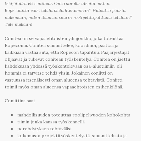
tekijöitään eli coniteaa. Onko sinulla ideoita, miten
Ropeconista voisi tehdä vielä hienomman? Haluatko päästä
näkemään, miten Suomen suurin roolipelitapahtuma tehdään?
Tule mukaan!
Conitea on se vapaaehtoisten ydinjoukko, joka toteuttaa
Ropeconin. Conitea suunnittelee, koordinoi, päättää ja
kaikkiaan vastaa siitä, että Ropecon tapahtuu. Pääjärjestäjät
ohjaavat ja tukevat conitean työskentelyä. Conitea on jaettu
kahdeksaan yhdessä työskentelevään osa-aluetiimiin, eli
hommia ei tarvitse tehdä yksin. Jokainen coniitti on
vastuussa itsenäisesti oman alueensa tehtävistä. Coniitti
toimii myös oman alueensa vapaaehtoisten esihenkilönä.
Coniittina saat
mahdollisuuden toteuttaa roolipelivuoden kohokohta
tiimin jonka kanssa työskennellä
perehdytyksen tehtävääsi
kokemusta projektityöskentelystä, suunnittelusta ja