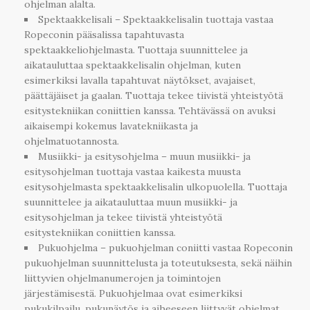
ohjelman alalta.
Spektaakkelisali – Spektaakkelisalin tuottaja vastaa
Ropeconin pääsalissa tapahtuvasta
spektaakkeliohjelmasta. Tuottaja suunnittelee ja
aikatauluttaa spektaakkelisalin ohjelman, kuten
esimerkiksi lavalla tapahtuvat näytökset, avajaiset,
päättäjäiset ja gaalan. Tuottaja tekee tiivistä yhteistyötä
esitystekniikan coniittien kanssa. Tehtävässä on avuksi
aikaisempi kokemus lavatekniikasta ja
ohjelmatuotannosta.
Musiikki- ja esitysohjelma – muun musiikki- ja
esitysohjelman tuottaja vastaa kaikesta muusta
esitysohjelmasta spektaakkelisalin ulkopuolella. Tuottaja
suunnittelee ja aikatauluttaa muun musiikki- ja
esitysohjelman ja tekee tiivistä yhteistyötä
esitystekniikan coniittien kanssa.
Pukuohjelma – pukuohjelman coniitti vastaa Ropeconin
pukuohjelman suunnittelusta ja toteutuksesta, sekä näihin
liittyvien ohjelmanumerojen ja toimintojen
järjestämisestä. Pukuohjelmaa ovat esimerkiksi
pukukilpailu, pukunäytös ja aiheeseen liittyvät ohjelmat.