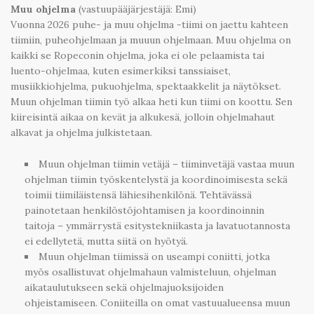
Muu ohjelma
(vastuupääjärjestäjä: Emi)
Vuonna 2026 puhe- ja muu ohjelma -tiimi on jaettu kahteen
tiimiin, puheohjelmaan ja muuun ohjelmaan. Muu ohjelma on
kaikki se Ropeconin ohjelma, joka ei ole pelaamista tai
luento-ohjelmaa, kuten esimerkiksi tanssiaiset,
musiikkiohjelma, pukuohjelma, spektaakkelit ja näytökset.
Muun ohjelman tiimin työ alkaa heti kun tiimi on koottu. Sen
kiireisintä aikaa on kevät ja alkukesä, jolloin ohjelmahaut
alkavat ja ohjelma julkistetaan.
Muun ohjelman tiimin vetäjä – tiiminvetäjä vastaa muun
ohjelman tiimin työskentelystä ja koordinoimisesta sekä
toimii tiimiläistensä lähiesihenkilönä. Tehtävässä
painotetaan henkilöstöjohtamisen ja koordinoinnin
taitoja – ymmärrystä esitystekniikasta ja lavatuotannosta
ei edellytetä, mutta siitä on hyötyä.
Muun ohjelman tiimissä on useampi coniitti, jotka
myös osallistuvat ohjelmahaun valmisteluun, ohjelman
aikataulutukseen sekä ohjelmajuoksijoiden
ohjeistamiseen. Coniiteilla on omat vastuualueensa muun