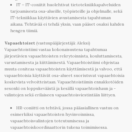
IT – IT-coniitit huolehtivat tietotekniikkapalveluiden
tarjoamisesta osa-alueille, työpisteille ja ohjelmalle, sekä
IT-tekniikkaa käyttävien avustamisesta tapahtuman
aikana. Tehtävää ei tehdä yksin, vaan pääset osaksi kahden
hengen tiimiä.
Vapaaehtoiset
(vastuupääjärjestäjä: Aleksi)
Vapaaehtoistiimi vastaa kokonaisuutena tapahtumaa
järjestävien vapaaehtoisten rekrytoinnista, kouluttamisesta,
varustamisesta ja kiittämisestä. Vapaaehtoistiimi ohjeistaa
muuta coniteaa vapaaehtoisten käyttämisestä ja valvoo, että
vapaaehtoisia käyttävät osa-alueet suoriutuvat vapaaehtoisia
koskevista velvoitteistaan. Vapaaehtoistiimin ennakkotöiden
sesonki on loppukeväästä ja kesällä vapaaehtoishaun ja -
valintojen sekä erilaiseen vapaaehtoisviestintään liittyen.
HR-coniitti on tehtävä, jossa pääasiallinen vastuu on
esimerkiksi vapaaehtoisten hyvinvoinnissa,
vapaaehtoisvalintojen toteutumisessa ja
vapaaehtoiskoordinaattorin tukena toimimisessa.