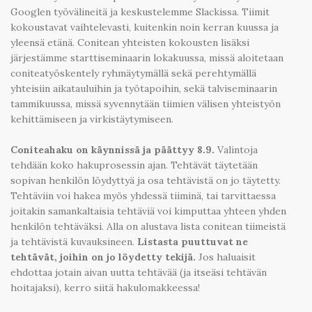
Googlen työvälineitä ja keskustelemme Slackissa. Tiimit
kokoustavat vaihtelevasti, kuitenkin noin kerran kuussa ja
yleensä etänä. Conitean yhteisten kokousten lisäksi
järjestämme starttiseminaarin lokakuussa, missä aloitetaan
coniteatyöskentely ryhmäytymällä sekä perehtymällä
yhteisiin aikatauluihin ja työtapoihin, sekä talviseminaarin
tammikuussa, missä syvennytään tiimien välisen yhteistyön
kehittämiseen ja virkistäytymiseen.
Coniteahaku on käynnissä ja päättyy 8.9.
Valintoja
tehdään koko hakuprosessin ajan. Tehtävät täytetään
sopivan henkilön löydyttyä ja osa tehtävistä on jo täytetty.
Tehtäviin voi hakea myös yhdessä tiiminä, tai tarvittaessa
joitakin samankaltaisia tehtäviä voi kimputtaa yhteen yhden
henkilön tehtäväksi. Alla on alustava lista conitean tiimeistä
ja tehtävistä kuvauksineen.
Listasta puuttuvat ne
tehtävät, joihin on jo löydetty tekijä.
Jos haluaisit
ehdottaa jotain aivan uutta tehtävää (ja itseäsi tehtävän
hoitajaksi), kerro siitä hakulomakkeessa!