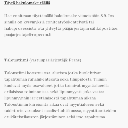
Täytä hakulomake täällä
Hae coniteaan täyttämällä hakulomake viimeistään 8.9. Jos
sinulla on kysymyksiä coniteatyöskentelystä tai
hakuprosessista, ota yhteyttä pääjärjestäjiin sähköpostitse,
paajarjestaja@ropecon.fi
Taloustiimi
(vastuupääjärjestäjä: Frans)
Taloustiimi koostuu osa-alueista jotka huolehtivat
tapahtuman rahaliikenteestä sekä tilinpidosta. Tiimiin
kuuluvat myös osa-alueet jotka toimivat myyntialueella
erilaisissa toiminnoissa sekä lipunmyynti, joka vastaa
lipunmyynnin järjestämisestä tapahtuman aikana.
Taloustiimin kiireisintä aikaa ovat myyntialueen sekä
taidetorin varaukset maalis-huhtikuussa, myyntituotteiden
etukäteistilausten järjestäminen sekä itse tapahtuma.