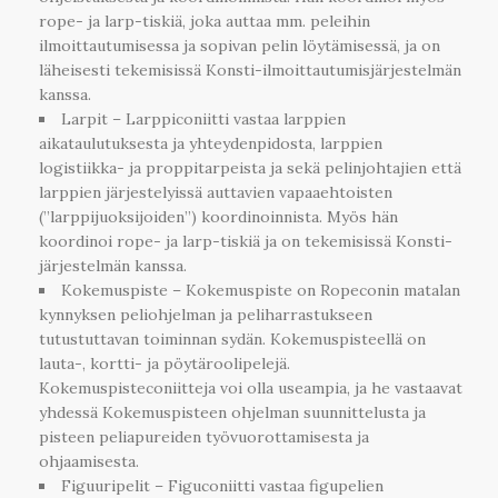
rope- ja larp-tiskiä, joka auttaa mm. peleihin
ilmoittautumisessa ja sopivan pelin löytämisessä, ja on
läheisesti tekemisissä Konsti-ilmoittautumisjärjestelmän
kanssa.
Larpit – Larppiconiitti vastaa larppien
aikataulutuksesta ja yhteydenpidosta, larppien
logistiikka- ja proppitarpeista ja sekä pelinjohtajien että
larppien järjestelyissä auttavien vapaaehtoisten
(”larppijuoksijoiden”) koordinoinnista. Myös hän
koordinoi rope- ja larp-tiskiä ja on tekemisissä Konsti-
järjestelmän kanssa.
Kokemuspiste – Kokemuspiste on Ropeconin matalan
kynnyksen peliohjelman ja peliharrastukseen
tutustuttavan toiminnan sydän. Kokemuspisteellä on
lauta-, kortti- ja pöytäroolipelejä.
Kokemuspisteconiitteja voi olla useampia, ja he vastaavat
yhdessä Kokemuspisteen ohjelman suunnittelusta ja
pisteen peliapureiden työvuorottamisesta ja
ohjaamisesta.
Figuuripelit – Figuconiitti vastaa figupelien