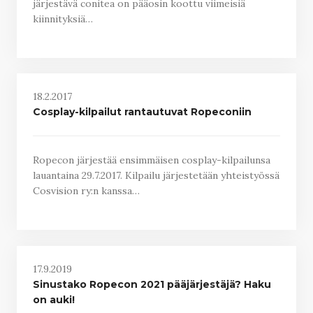
järjestävä conitea on pääosin koottu viimeisiä
kiinnityksiä…
18.2.2017
Cosplay-kilpailut rantautuvat Ropeconiin
Ropecon järjestää ensimmäisen cosplay-kilpailunsa
lauantaina 29.7.2017. Kilpailu järjestetään yhteistyössä
Cosvision ry:n kanssa…
17.9.2019
Sinustako Ropecon 2021 pääjärjestäjä? Haku
on auki!