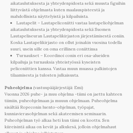
aikataulutuksesta ja yhteydenpidosta sekä muusta figuihin
liittyvästä ohjelmasta kuten maalauspisteestä ja
mahdollisista näyttelyistä ja kilpailuista.
Lautapelit – Lautapeliconiitti vastaa lautapeliohjelman
aikataulutuksesta ja yhteydenpidosta sekä Suomen
Lautapeliseuran Lautapelikirjaston järjestämisestä coniin.
Koska Lautapelikirjasto on ollut joinakin vuosina todella
suuri, usein sille on oma erillinen coniittinsa
Turnaukset – Koordinoi conin eri osa-alueiden
kilpailuja ja turnauksia yhteistyössä kyseisten
peliconiittien kanssa. Vastaa muun muassa palkintojen
tilaamisesta ja tulosten julkaisusta.
Puheohjelma
(vastuupääjärjestäjä: Emi)
Vuonna 2026 puhe- ja muu ohjelma -tiimi on jaettu kahteen
tiimiin, puheohjelmaan ja muuun ohjelmaan. Puheohjelma
sisältää Ropeconin luento-ohjelman, työpajat,
kunniavierasohjelman sekä akateemisen seminaarin.
Puheohjelman työ alkaa heti kun tiimi on koottu. Sen
kiireisintä aikaa on kevät ja alkukesä, jolloin ohjelmahaut