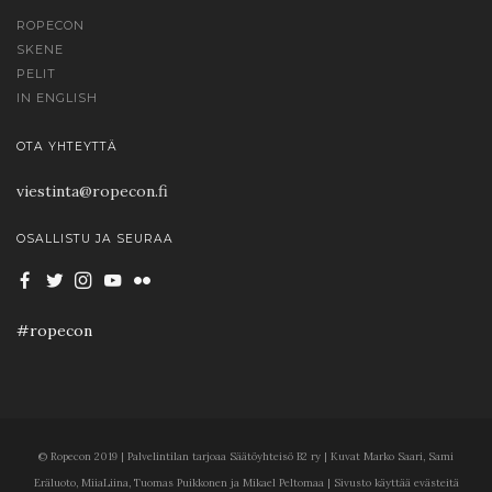
ROPECON
SKENE
PELIT
IN ENGLISH
OTA YHTEYTTÄ
viestinta@ropecon.fi
OSALLISTU JA SEURAA
#ropecon
© Ropecon 2019 | Palvelintilan tarjoaa Säätöyhteisö B2 ry | Kuvat Marko Saari, Sami
Eräluoto, MiiaLiina, Tuomas Puikkonen ja Mikael Peltomaa | Sivusto käyttää evästeitä