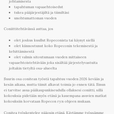
johtamisesta
tapahtuman vapaaehtoisedut
tukea pääjärjestäjiltä ja tiimiltäsi
unohtumattoman vuoden
Coniittitehtävässä auttaa, jos
olet joskus kuullut Ropeconista tai käynyt siellä
olet kiinnostunut koko Ropeconin tekemisestä ja
kehittämisestä
olet valmis sitoutumaan vuoden mittaiseen
vapaaehtoistehtävään joka sisältää järjestelyvastuita
joltakin tietyltä osa-alueelta
Suurin osa conitean työstä tapahtuu vuoden 2026 kevään ja
kesän aikana, mutta tiimit alkavat toimia jo ennen tätä. Sinun
ei tarvitse asua pääkaupunkiseudulla ollaksesi coniitti, sillä
kokouksia pidetään myös etänä ja kauempana asuvien matkat
kokouksiin korvataan Ropecon ry:n ohjeen mukaan.
Conitea työskentelee pääosin etänä. Käytämme työssämme