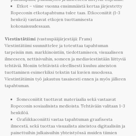
Etkot – viime vuonna ensimmäistä kertaa järjestetty
Ropeconin etkotapahtuma tulee taas. Etkoconiitit (1-3
henkeä) vastaavat etkojen tuottamisesta
kokonaisuudessaan.
Viestintätiimi
(vastuupääjärjestäjä: Frans)
Viestintätiimi suunnittelee ja toteuttaa tapahtuman
tarpeisiin mm. markkinointiin, tiedottamiseen, visuaaliseen
ilmeeseen, nettisivuihin, someen ja mediaviestintään liittyviä
tehtäviä. Moniin tehtävistä oleellisesti kuuluu aineiston
tuottaminen esimerkiksi tekstin tai kuvien muodossa.
Viestintätiimin työ jakautuu tasaisesti ennen ja myös jälkeen
tapahtuman.
Someconiitit tuottavat materiaalia sekä vastaavat
Ropeconin sosiaalisista medioista. Tehtävään valitaan 1-3
henkilöä.
Grafiikkaconiitti vastaa tapahtuman graafisesta
ilmeestä, sekä tuottaa visuaalista aineistoa digitaalisiin ja
painettuihin julkaisuihin yhteistyössä muiden tiimien