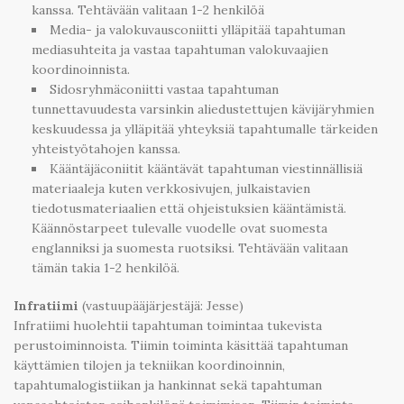
kanssa. Tehtävään valitaan 1-2 henkilöä
Media- ja valokuvausconiitti ylläpitää tapahtuman
mediasuhteita ja vastaa tapahtuman valokuvaajien
koordinoinnista.
Sidosryhmäconiitti vastaa tapahtuman
tunnettavuudesta varsinkin aliedustettujen kävijäryhmien
keskuudessa ja ylläpitää yhteyksiä tapahtumalle tärkeiden
yhteistyötahojen kanssa.
Kääntäjäconiitit kääntävät tapahtuman viestinnällisiä
materiaaleja kuten verkkosivujen, julkaistavien
tiedotusmateriaalien että ohjeistuksien kääntämistä.
Käännöstarpeet tulevalle vuodelle ovat suomesta
englanniksi ja suomesta ruotsiksi. Tehtävään valitaan
tämän takia 1-2 henkilöä.
Infratiimi
(vastuupääjärjestäjä: Jesse)
Infratiimi huolehtii tapahtuman toimintaa tukevista
perustoiminnoista. Tiimin toiminta käsittää tapahtuman
käyttämien tilojen ja tekniikan koordinoinnin,
tapahtumalogistiikan ja hankinnat sekä tapahtuman