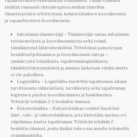
vapaaehtoisten esihenkilönä toimimisen. Tiimin toiminta
sisältää runsaasti yhteydenpitoa muihin tiimeihin
tilaustarpeiden selvittelyssä, kalustetilauksen koordinointia
ja vapaaehtoisten koordinointia.
Infratiimin tiiminvetäjä – Tiiminvetäjä vastaa infratiimin
työskentelystä ja koordinoimisesta sekä toimii
tiimiläistensä lähiesihenkilönä. Tehtävässä painotetaan
henkilöstöjohtamisen ja koordinoinnin taitoja –
ymmärrystä tekniikasta, tapahtumalogistiikasta,
tilankäyttökysymyksistä ja muusta lasketaan eduksi mutta
ei ole pakollista.
Logistiikka – Logistiikka huolehtii tapahtuman aikana
tarvittavasta välineistöstä, tarvikkeista sekä tapahtuman
logistisen puolen koordinoinnista ja hankinnoista.
Tehtävää tehdään 2-3 henkilön tiimissä.
Esitystekniikka – Esitystekniikan coniitti huolehtii
ääni-, valo- ja videotekniikasta, jota käytetään useissa eri
ohjelmissa kautta tapahtuman. Tehtävää tehdään 2
henkilön tiimissä, jonka lisäksi tukea saa muulta tekniseltä
organisaatiolta.