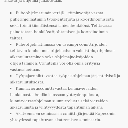
alkavat ja ohjelma julkistetaan.
Puheohjelmatiimin vetäjä – tiiminvetäjä vastaa
puheohjelmatiimin työskentelystä ja koordinoimisesta
sekä toimii tiimiläistensä lähiesihenkilönä. Tehtävässä
painotetaan henkilöstöjohtamisen ja koordinoinnin
taitoja.
Puheohjelmatiimissä on useampi coniitti, joiden
tehtäviin kuuluu mm. ohjelmahaun valmistelu, ohjelman
aikatauluttaminen sekä ohjelmajuoksijoiden
ohjeistaminen. Coniiteilla voi olla omia erityisiä
vastuualueitaan.
Työpajaconiitti vastaa työpajaohjelman järjestelyistä ja
aikataulutuksesta.
Kunniavierasconiitti vastaa kunniavieraiden
hankinnasta, heidän kanssaan yhteydenpidosta,
kunniavierasohjelman suunnittelusta sekä vieraiden
aikatauluista ja viihtyvyydestä tapahtuman aikana.
Akateemisen seminaarin coniitti järjestää Ropeconin
yhteydessä tapahtuvan akateemisen seminaarin.