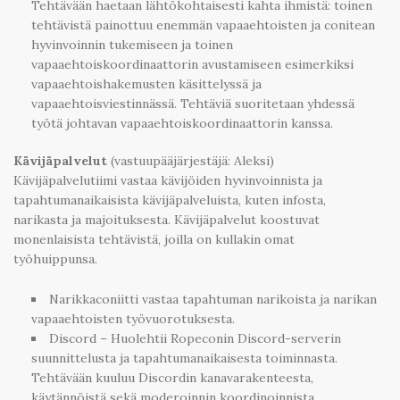
Tehtävään haetaan lähtökohtaisesti kahta ihmistä: toinen
tehtävistä painottuu enemmän vapaaehtoisten ja conitean
hyvinvoinnin tukemiseen ja toinen
vapaaehtoiskoordinaattorin avustamiseen esimerkiksi
vapaaehtoishakemusten käsittelyssä ja
vapaaehtoisviestinnässä. Tehtäviä suoritetaan yhdessä
työtä johtavan vapaaehtoiskoordinaattorin kanssa.
Kävijäpalvelut
(vastuupääjärjestäjä: Aleksi)
Kävijäpalvelutiimi vastaa kävijöiden hyvinvoinnista ja
tapahtumanaikaisista kävijäpalveluista, kuten infosta,
narikasta ja majoituksesta. Kävijäpalvelut koostuvat
monenlaisista tehtävistä, joilla on kullakin omat
työhuippunsa.
Narikkaconiitti vastaa tapahtuman narikoista ja narikan
vapaaehtoisten työvuorotuksesta.
Discord – Huolehtii Ropeconin Discord-serverin
suunnittelusta ja tapahtumanaikaisesta toiminnasta.
Tehtävään kuuluu Discordin kanavarakenteesta,
käytännöistä sekä moderoinnin koordinoinnista