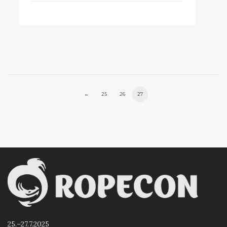
←
25
26
27
25.–27.7.2025