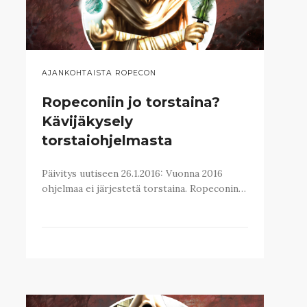
AJANKOHTAISTA ROPECON
Ropeconiin jo torstaina?
Kävijäkysely
torstaiohjelmasta
Päivitys uutiseen 26.1.2016: Vuonna 2016
ohjelmaa ei järjestetä torstaina. Ropeconin…