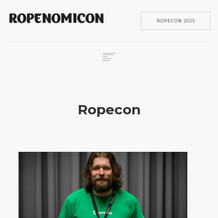
ROPECON 2025
ROPECON
SKENE
Ropecon
PELIT
IN ENGLISH
SEARCH