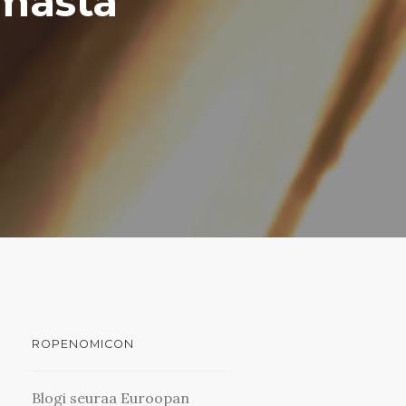
lmasta
ROPENOMICON
Blogi seuraa Euroopan