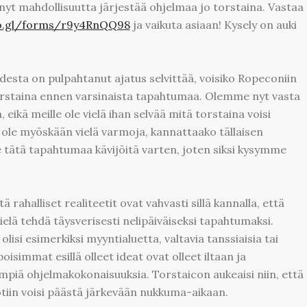
 nyt mahdollisuutta järjestää ohjelmaa jo torstaina. Vastaa
oo.gl/forms/r9y4RnQQ98
ja vaikuta asiaan! Kysely on auki
esta on pulpahtanut ajatus selvittää, voisiko Ropeconiin
 torstaina ennen varsinaista tapahtumaa. Olemme nyt vasta
eikä meille ole vielä ihan selvää mitä torstaina voisi
ole myöskään vielä varmoja, kannattaako tällaisen
tätä tapahtumaa kävijöitä varten, joten siksi kysymme
ahalliset realiteetit ovat vahvasti sillä kannalla, että
elä tehdä täysverisesti nelipäiväiseksi tapahtumaksi.
olisi esimerkiksi myyntialuetta, valtavia tanssiaisia tai
simmat esillä olleet ideat ovat olleet iltaan ja
mpiä ohjelmakokonaisuuksia. Torstaicon aukeaisi niin, että
 kotiin voisi päästä järkevään nukkuma-aikaan.