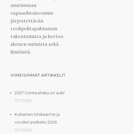
suurimman
vapaaehtoisvoimin
järjestettävän
roolipelitapahtuman
rakentumista ja kertoo
skenen uutisista sekä
ilmiöistä.
VIIMEISIMMÄT ARTIKKELIT
2027 Coniteahaku on auki!
27.7.2026
Kultainen lohikäärme ja
vuoden peliteko 2026
25.7.2026