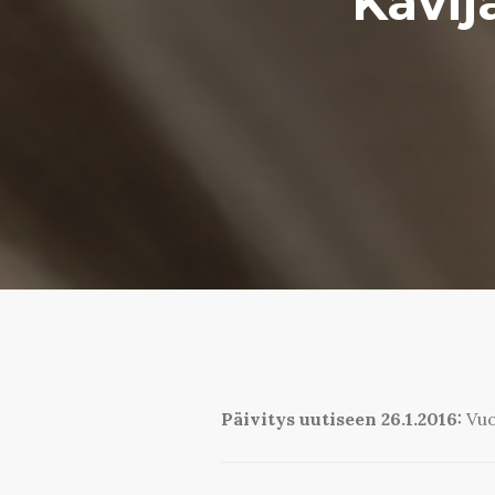
Kävij
Päivitys uutiseen 26.1.2016:
Vuo