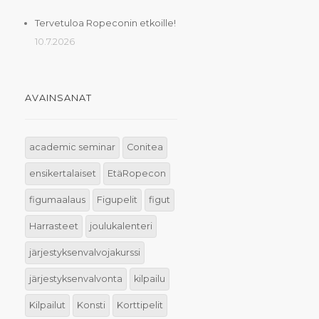
Tervetuloa Ropeconin etkoille!
10.7.2026
AVAINSANAT
academic seminar
Conitea
ensikertalaiset
EtäRopecon
figumaalaus
Figupelit
figut
Harrasteet
joulukalenteri
järjestyksenvalvojakurssi
järjestyksenvalvonta
kilpailu
Kilpailut
Konsti
Korttipelit