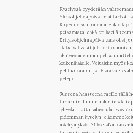
Kyselyssä pyydetään valitsemaan 
Yleisohjelmapäivä voisi tarkoitt
Ropeconissa on muutenkin läpi tap
pelaamista, ehkä erillisellä teema
Erityisohjelmapäivä taas olisi j
illaksi vahvasti johonkin suuntaan
akateemisemmin pelisuunnittelus
kaikenikäisille. Voitaisiin myös k
pelituotannon ja -bisneksen salo
pelejä.
Suurena haasteena meille tällä he
tärkeintä. Emme halua tehdä tapa
lyhyeksi, jotta siihen olisi vaiv
pidemmän kyselyn, olisimme koitt
mieltymyksiä. Mikä vaikuttaa enite
tärkeintä vetävä, ja kenties erik