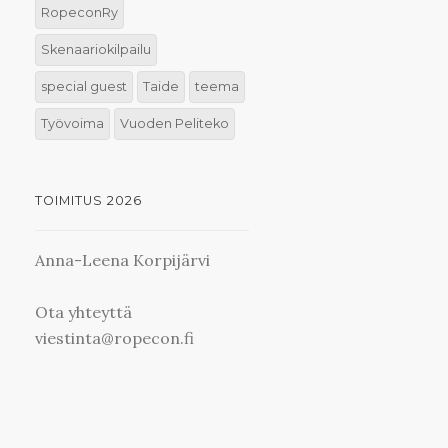
RopeconRy
Skenaariokilpailu
special guest
Taide
teema
Työvoima
Vuoden Peliteko
TOIMITUS 2026
Anna-Leena Korpijärvi
Ota yhteyttä
viestinta@ropecon.fi