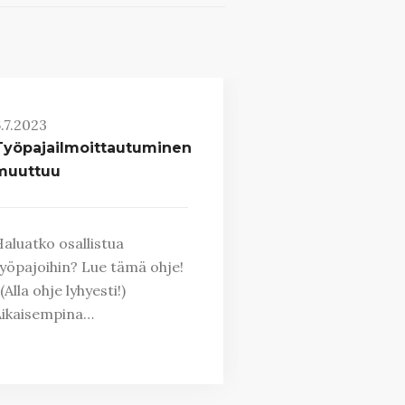
.7.2023
Työpajailmoittautuminen
muuttuu
aluatko osallistua
yöpajoihin? Lue tämä ohje!
Alla ohje lyhyesti!)
Aikaisempina…