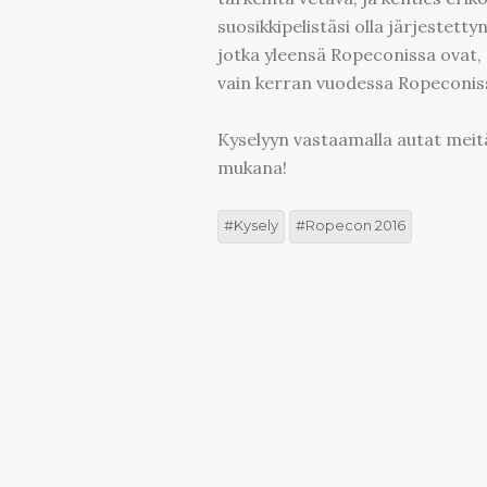
suosikkipelistäsi olla järjestetty
jotka yleensä Ropeconissa ovat, o
vain kerran vuodessa Ropeconissa 
Kyselyyn vastaamalla autat meit
mukana!
Kysely
Ropecon 2016