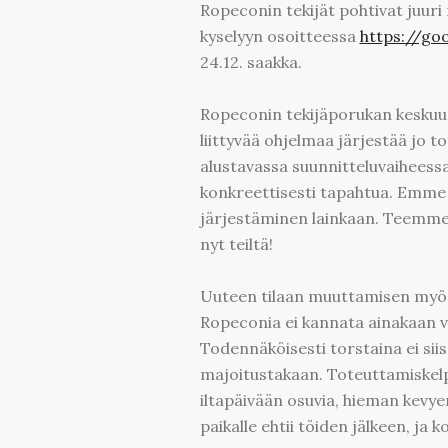
Ropeconin tekijät pohtivat juuri
kyselyyn osoitteessa
https://g
24.12. saakka.
Ropeconin tekijäporukan keskuud
liittyvää ohjelmaa järjestää jo
alustavassa suunnitteluvaiheessa, 
konkreettisesti tapahtua. Emme 
järjestäminen lainkaan. Teemme 
nyt teiltä!
Uuteen tilaan muuttamisen myötä r
Ropeconia ei kannata ainakaan vi
Todennäköisesti torstaina ei siis 
majoitustakaan. Toteuttamiskelpoi
iltapäivään osuvia, hieman kevye
paikalle ehtii töiden jälkeen, ja