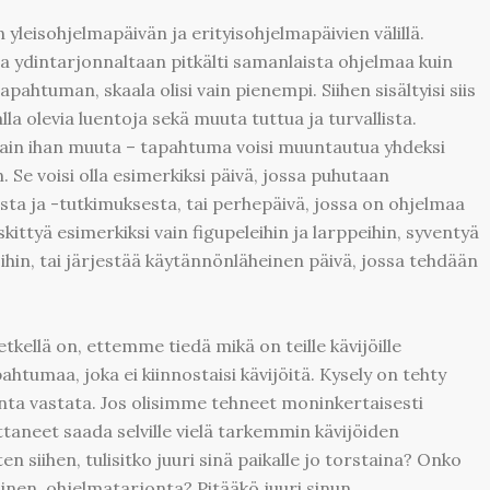
yleisohjelmapäivän ja erityisohjelmapäivien välillä.
aa ydintarjonnaltaan pitkälti samanlaista ohjelmaa kuin
ahtuman, skaala olisi vain pienempi. Siihen sisältyisi siis
lla olevia luentoja sekä muuta tuttua ja turvallista.
otain ihan muuta – tapahtuma voisi muuntautua yhdeksi
. Se voisi olla esimerkiksi päivä, jossa puhutaan
ta ja -tutkimuksesta, tai perhepäivä, jossa on ohjelmaa
eskittyä esimerkiksi vain figupeleihin ja larppeihin, syventyä
ihin, tai järjestää käytännönläheinen päivä, jossa tehdään
tkellä on, ettemme tiedä mikä on teille kävijöille
htumaa, joka ei kiinnostaisi kävijöitä. Kysely on tehty
atonta vastata. Jos olisimme tehneet moninkertaisesti
aneet saada selville vielä tarkemmin kävijöiden
n siihen, tulisitko juuri sinä paikalle jo torstaina? Onko
oinen, ohjelmatarjonta? Pitääkö juuri sinun