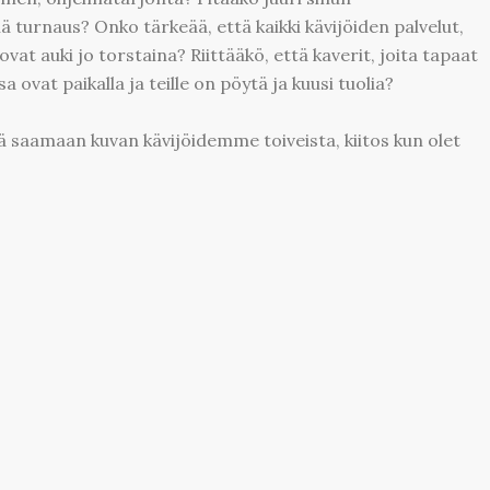
nä turnaus? Onko tärkeää, että kaikki kävijöiden palvelut,
vat auki jo torstaina? Riittääkö, että kaverit, joita tapaat
ovat paikalla ja teille on pöytä ja kuusi tuolia?
ä saamaan kuvan kävijöidemme toiveista, kiitos kun olet