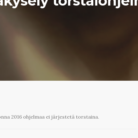
äkysely torstaiohje
nna 2016 ohjelmaa ei järjestetä torstaina.