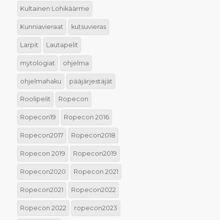
Kultainen Lohikäärme
Kunniavieraat
kutsuvieras
Larpit
Lautapelit
mytologiat
ohjelma
ohjelmahaku
pääjärjestäjät
Roolipelit
Ropecon
Ropecon19
Ropecon 2016
Ropecon2017
Ropecon2018
Ropecon 2019
Ropecon2019
Ropecon2020
Ropecon 2021
Ropecon2021
Ropecon2022
Ropecon 2022
ropecon2023