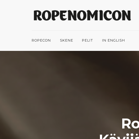
ROPECON
SKENE
PELIT
IN ENGLISH
Ro