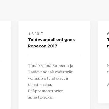
4.8.2017
6
Taidevandalismi goes
Ropecon 2017
Tänä kesänä Ropecon ja
H
Taidevandaali yhdistivät
t
voimansa tehdäkseen
(
tikusta asiaa.
Pääpromoottorien
äimistykseksi…