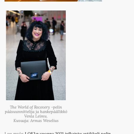
The World of Recovery -pelin
pääsuunnittelija ja hankepäällikkö
Venla Leimu.
Kuvaaja: Armas Weselius
Lue myös
LOKI:n vuonna 2021 julkaistu artikkeli pelin