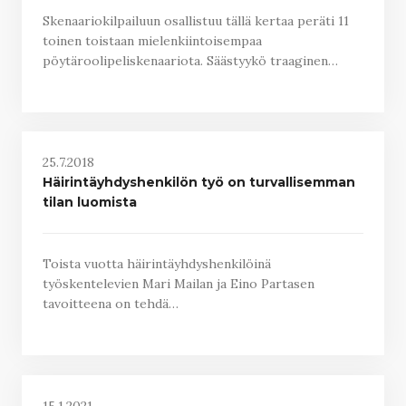
Skenaariokilpailuun osallistuu tällä kertaa peräti 11
toinen toistaan mielenkiintoisempaa
pöytäroolipeliskenaariota. Säästyykö traaginen…
25.7.2018
Häirintäyhdyshenkilön työ on turvallisemman
tilan luomista
Toista vuotta häirintäyhdyshenkilöinä
työskentelevien Mari Mailan ja Eino Partasen
tavoitteena on tehdä…
15.1.2021