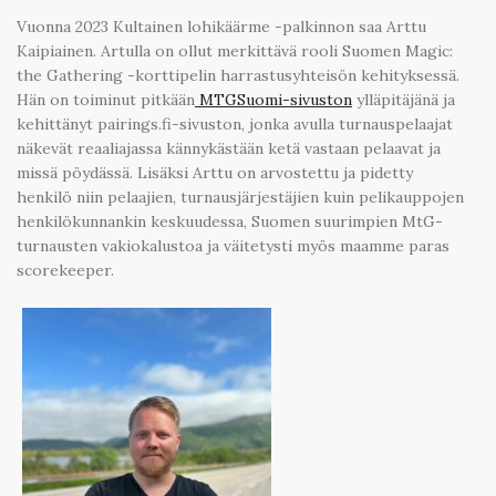
Vuonna 2023 Kultainen lohikäärme -palkinnon saa Arttu
Kaipiainen. Artulla on ollut merkittävä rooli Suomen Magic:
the Gathering -korttipelin harrastusyhteisön kehityksessä.
Hän on toiminut pitkään
MTGSuomi-sivuston
ylläpitäjänä ja
kehittänyt pairings.fi-sivuston, jonka avulla turnauspelaajat
näkevät reaaliajassa kännykästään ketä vastaan pelaavat ja
missä pöydässä. Lisäksi Arttu on arvostettu ja pidetty
henkilö niin pelaajien, turnausjärjestäjien kuin pelikauppojen
henkilökunnankin keskuudessa, Suomen suurimpien MtG-
turnausten vakiokalustoa ja väitetysti myös maamme paras
scorekeeper.