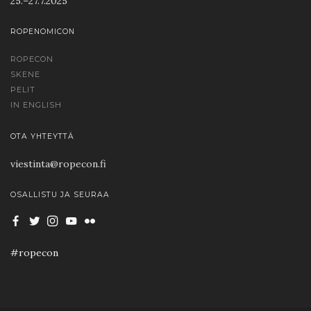
25.–27.7.2025
ROPENOMICON
ROPECON
SKENE
PELIT
IN ENGLISH
OTA YHTEYTTÄ
viestinta@ropecon.fi
OSALLISTU JA SEURAA
#ropecon