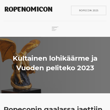
ROPECON 2025
ROPECON
SKENE
PELIT
Kultainen lohikäärme ja
IN ENGLISH
Vuoden peliteko 2023
SEARCH
Ropeconin gaalassa jaettiin