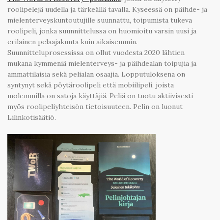
roolipelejä uudella ja tärkeällä tavalla. Kyseessä on päihde- ja
mielenterveyskuntoutujille suunnattu, toipumista tukeva
roolipeli, jonka suunnittelussa on huomioitu varsin uusi ja
erilainen pelaajakunta kuin aikaisemmin.
Suunnitteluprosessissa on ollut vuodesta 2020 lähtien
mukana kymmeniä mielenterveys- ja päihdealan toipujia ja
ammattilaisia sekä pelialan osaajia. Lopputuloksena on
syntynyt sekä pöytäroolipeli että mobiilipeli, joista
molemmilla on satoja käyttäjiä. Peliä on tuotu aktiivisesti
myös roolipeliyhteisön tietoisuuteen. Pelin on luonut
Lilinkotisäätiö.