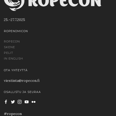
25.–27.7.2025
ROPENOMICON
ROPECON
SKENE
PELIT
IN ENGLISH
OTA YHTEYTTÄ
viestinta@ropecon.fi
OSALLISTU JA SEURAA
#ropecon