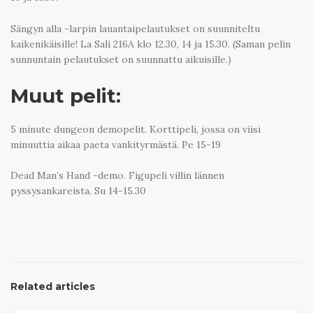
Sängyn alla -larpin lauantaipelautukset on suunniteltu
kaikenikäisille! La Sali 216A klo 12.30, 14 ja 15.30. (Saman pelin
sunnuntain pelautukset on suunnattu aikuisille.)
Muut pelit:
5 minute dungeon demopelit. Korttipeli, jossa on viisi
minuuttia aikaa paeta vankityrmästä. Pe 15-19
Dead Man’s Hand -demo. Figupeli villin lännen
pyssysankareista. Su 14-15.30
Related articles