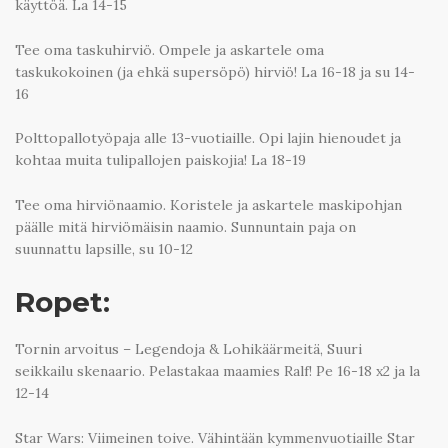
käyttöä. La 14-15
Tee oma taskuhirviö. Ompele ja askartele oma
taskukokoinen (ja ehkä supersöpö) hirviö! La 16-18 ja su 14-
16
Polttopallotyöpaja alle 13-vuotiaille. Opi lajin hienoudet ja
kohtaa muita tulipallojen paiskojia! La 18-19
Tee oma hirviönaamio. Koristele ja askartele maskipohjan
päälle mitä hirviömäisin naamio. Sunnuntain paja on
suunnattu lapsille, su 10-12
Ropet:
Tornin arvoitus – Legendoja & Lohikäärmeitä, Suuri
seikkailu skenaario. Pelastakaa maamies Ralf! Pe 16-18 x2 ja la
12-14
Star Wars: Viimeinen toive. Vähintään kymmenvuotiaille Star