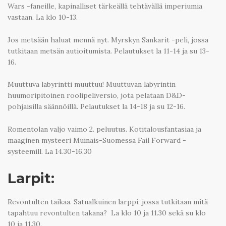
Wars -faneille, kapinalliset tärkeällä tehtävällä imperiumia
vastaan. La klo 10-13.
Jos metsään haluat mennä nyt. Myrskyn Sankarit -peli, jossa
tutkitaan metsän autioitumista. Pelautukset la 11-14 ja su 13-
16.
Muuttuva labyrintti muuttuu! Muuttuvan labyrintin
huumoripitoinen roolipeliversio, jota pelataan D&D-
pohjaisilla säännöillä. Pelautukset la 14-18 ja su 12-16.
Romentolan valjo vaimo 2. peluutus. Kotitalousfantasiaa ja
maaginen mysteeri Muinais-Suomessa Fail Forward -
systeemill. La 14.30-16.30
Larpit:
Revontulten taikaa. Satualkuinen larppi, jossa tutkitaan mitä
tapahtuu revontulten takana? La klo 10 ja 11.30 sekä su klo
10 ja 11.30.