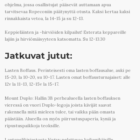
ohjelma, jossa osallistujat pääsevät auttamaan apua
tarvitsevaa Ropeconiin päätynyttä otusta. Kaksi kertaa kaksi
rinnakkaista vetoa, la 14-15 ja su 12-13.
Keppieläinten ja -hirviöiden kilpailut! Esterata keppareille
lajiin ja hirviömäisyyteen katsomatta. Su 12-13.30
Jatkuvat jutut:
Lasten Boffaus. Perinteisesti oma lasten boffausalue, auki pe
15-20, la 10-20, su 10-17. Lasten omat boffausturnajaiset: alle
12v la 11-13, 12-15v la 15-17.
Mount Duplo: Hallin 3B perhealueella lasten boffauksen
vieressä on vuori Duplo-legoja joista kävijät saavat
rakennella mitä mieleen tulee, tai vaikka pään omasta
päästään. Alueella on myös piirrustuspaperia, kyniä ja
ripustuspaikkoja teoksille.
Lautapelikirjastosta löytyy pelattavaa kaikenikäisille,