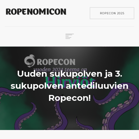
ROPECON 2025
ROPECON
SKENE
PELIT
Uuden sukupolven ja 3.
IN ENGLISH
sukupolven antediluuvien
SEARCH
Ropecon!