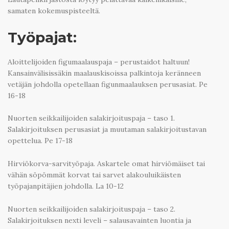
samaten kokemuspisteeltä.
Työpajat:
Aloittelijoiden figumaalauspaja – perustaidot haltuun!
Kansainvälisissäkin maalauskisoissa palkintoja keränneen
vetäjän johdolla opetellaan figunmaalauksen perusasiat. Pe
16-18
Nuorten seikkailijoiden salakirjoituspaja – taso 1.
Salakirjoituksen perusasiat ja muutaman salakirjoitustavan
opettelua. Pe 17-18
Hirviökorva-sarvityöpaja. Askartele omat hirviömäiset tai
vähän söpömmät korvat tai sarvet alakouluikäisten
työpajanpitäjien johdolla. La 10-12
Nuorten seikkailijoiden salakirjoituspaja – taso 2.
Salakirjoituksen nexti leveli – salausavainten luontia ja