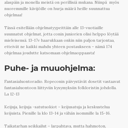
alaspäin ja monella meistä on perillisiä mukana. Niinpä myös
nuoremmille kävijöille on hurja määrä heille suunnattua
ohjelmaa!
Tässä esitellään ohjelmatyypeittäin alle 13-vuotiaille
suunnatut ohjelmat, jotta conin juniorien olisi helppo löytää
mieleisensä. 13-17v haarukkaan onkin niin paljon tarjontaa,
etteivät ne kaikki mahdu yhteen postaukseen – nämä 174
ohjelmaa joudutte katsomaan ohjelmaoppaasta!
Puhe- ja muuohjelma:
Fantasialuontoradio. Ropeconin päivystävät dosetit vastaavat
fantasialuontoon liittyviin kysymyksiin folkloristin johdolla.
La 12-13
Keijuja, keijuja -satutuokiot – keijusatuja ja keskustelua
keijuista. Pienille la klo 13-14 ja vähän isommille la 15-16.
Taikatarhan seikkailut – larpahtava, mutta hahmoton,