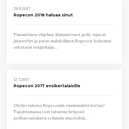
29.9.2017
Ropecon 2018 haluaa sinut
Timanttinen ohjelma, ikimuistoiset pelit, sujuvat
järjestelyt ja paras mahdollinen Ropecon-kokemus
odottavat tekijöitään.…
12.7.2017
Ropecon 2017 ensikertalaisille
Oletko tulossa Ropeconiin ensimmäistä kertaa?
Tapahtumassa voit tutustua helposti
peliharrastuksen erilaisiin muotoihin.…