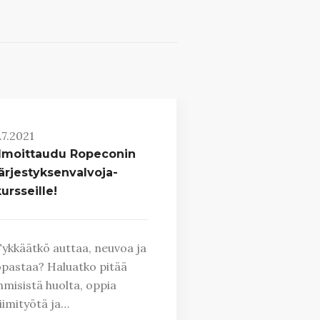
.7.2021
Ilmoittaudu Ropeconin
järjestyksenvalvoja-
ursseille!
ykkäätkö auttaa, neuvoa ja
pastaa? Haluatko pitää
hmisistä huolta, oppia
iimityötä ja…