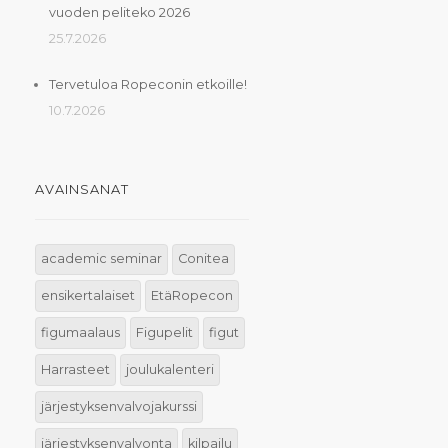
vuoden peliteko 2026
25.7.2026
Tervetuloa Ropeconin etkoille!
10.7.2026
AVAINSANAT
academic seminar
Conitea
ensikertalaiset
EtäRopecon
figumaalaus
Figupelit
figut
Harrasteet
joulukalenteri
järjestyksenvalvojakurssi
järjestyksenvalvonta
kilpailu