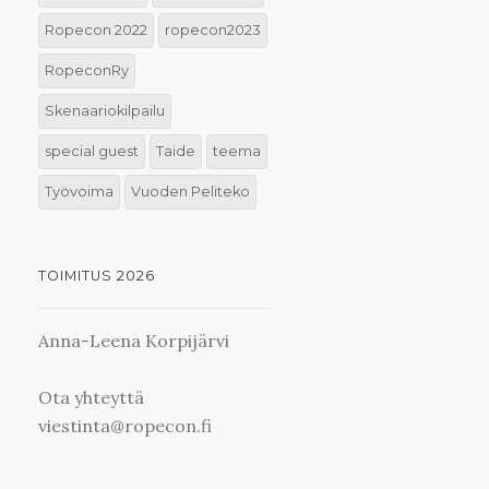
Ropecon 2022
ropecon2023
RopeconRy
Skenaariokilpailu
special guest
Taide
teema
Työvoima
Vuoden Peliteko
TOIMITUS 2026
Anna-Leena Korpijärvi
Ota yhteyttä
viestinta@ropecon.fi