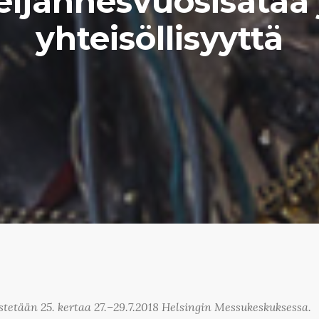
eljännesvuosisataa 
yhteisöllisyyttä
tetään 25. kertaa 27.–29.7.2018 Helsingin Messukeskuksessa.