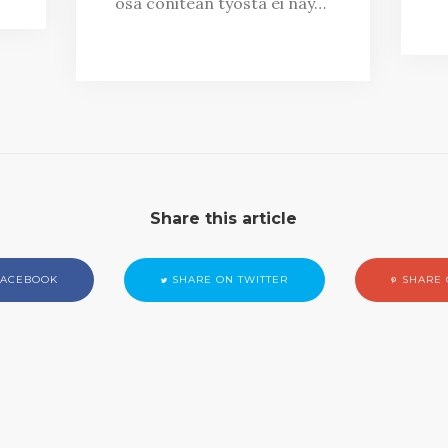
osa conitean työstä ei näy…
Share this article
FACEBOOK
SHARE ON TWITTER
SHARE 