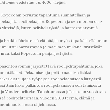
ahtumaan odotetaan n. 4000 kävijää.
on Ropeconin perusta: tapahtuma suunnitellaan ja
pelaajilta roolipelaajille. Ropeconin ja sen monien osa-
 yhteisöjä, kuten peliyhdistyksiä ja harrastajaryhmiä.
 ja heidän läheistensä elämää, ja myös tapa käsitellä oman
e muuttuu harrastajien ja maailman mukana, tiivistävät
rmaa
, kaksi Ropeconin pääjärjestäjistä.
aaehtoisvoimin järjestettävä roolipelitapahtuma, joka
mmattilaiset. Pelaamisen ja peliturnausten lisäksi
ikeskusteluja ja työpajoja roolipelaamiseen liittyvistä
osittain kaksi palkintoa roolipelaamisen edistämisestä
ja Vuoden peliteko. Tapahtumassa julkaistaan vuosittain
eistä roolipeliteoriaan. Vuoden 2018 teema, elämä ja
 monimuotoisessa ohjelmassa.