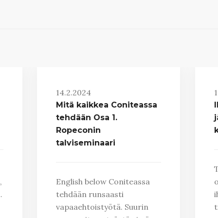
14.2.2024
1
Mitä kaikkea Coniteassa
tehdään Osa 1.
Ropeconin
k
talviseminaari
T
,
English below Coniteassa
o
…
tehdään runsaasti
i
vapaaehtoistyötä. Suurin
t