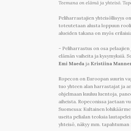
Teemana on elämä ja yhteisö. Tap
Peliharrastajien yhteisöllisyys 
toteutetaan alusta loppuun rooli
alueiden takana on myös erilaisia
– Peliharrastus on osa pelaajien
elämän vaiheita ja kysymyksiä. S
Emi Maeda
ja
Kristiina Manne
Ropecon on Euroopan suurin vap
tuo yhteen alan harrastajat ja a
ohjelmaan kuuluu luentoja, paneel
aiheista. Ropeconissa jaetaan vu
Suomessa: Kultainen lohikäärme 
useita pelialan teoksia lautapel
yhteisö, näkyy mm. tapahtuman