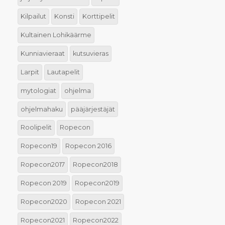
Kilpailut
Konsti
Korttipelit
Kultainen Lohikäärme
Kunniavieraat
kutsuvieras
Larpit
Lautapelit
mytologiat
ohjelma
ohjelmahaku
pääjärjestäjät
Roolipelit
Ropecon
Ropecon19
Ropecon 2016
Ropecon2017
Ropecon2018
Ropecon 2019
Ropecon2019
Ropecon2020
Ropecon 2021
Ropecon2021
Ropecon2022