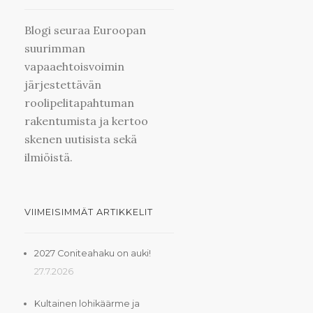
Blogi seuraa Euroopan
suurimman
vapaaehtoisvoimin
järjestettävän
roolipelitapahtuman
rakentumista ja kertoo
skenen uutisista sekä
ilmiöistä.
VIIMEISIMMÄT ARTIKKELIT
2027 Coniteahaku on auki!
27.7.2026
Kultainen lohikäärme ja