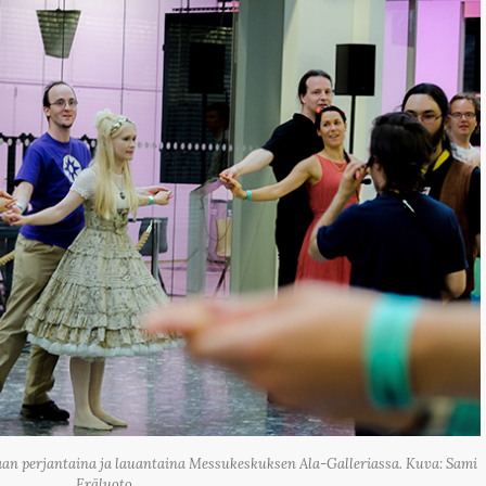
etaan perjantaina ja lauantaina Messukeskuksen Ala-Galleriassa. Kuva: Sami
Eräluoto.