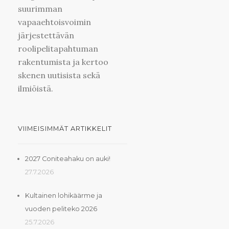
suurimman
vapaaehtoisvoimin
järjestettävän
roolipelitapahtuman
rakentumista ja kertoo
skenen uutisista sekä
ilmiöistä.
VIIMEISIMMÄT ARTIKKELIT
2027 Coniteahaku on auki!
27.7.2026
Kultainen lohikäärme ja
vuoden peliteko 2026
25.7.2026