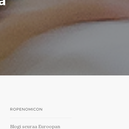
a
ROPENOMICON
Blogi seuraa Euroopan