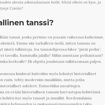
ttaakin uhrata aikataulustaan hetki. Mistä oikein on kyse, ja
ätynyt Coniin?
allinen tanssi?
ellään tanssi, jonka perinne on jossain vaiheessa katkennut,
. tekstistä. Emme siis tarkalleen tiedä, miten tanssia on
 niistä tulkintoja. Jos tanssiohjeessa lukee “pieni potku”,
 eri tavoilla. Kummalla jalalla? Mihin suuntaan potkaistaan?
uinka korkealle? Eli ohjeita joudutaan tulkitsemaan paljon.
uomessa kuuluvat kuitenkin myös keksityt historialliset
on esim. tehty moderniin musiikkiin, mutta jotka
storialliset askeleet. Esimerkiksi suosittujen
ia on erään historiallisen tanssin harrastajan kehittämä
 kehitti itse myös tanssit ja musiikit. Bordonialaisia
 niiden helppouden ja mukaansatempaavuuden takia.