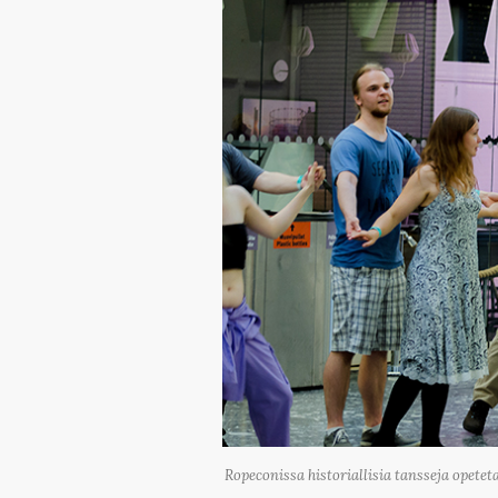
Ropeconissa historiallisia tansseja opet