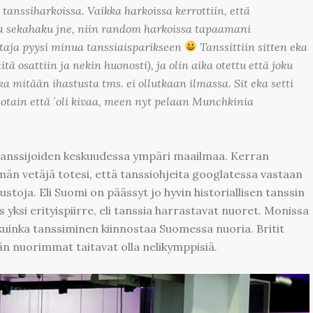
 tanssiharkoissa. Vaikka harkoissa kerrottiin, että
a ja sekahaku jne, niin random harkoissa tapaamani
taja pyysi minua tanssiaisparikseen
Tanssittiin sitten eka
ä osattiin ja nekin huonosti), ja olin aika otettu että joku
ka mitään ihastusta tms. ei ollutkaan ilmassa. Sit eka setti
 jotain että ´oli kivaa, meen nyt pelaan Munchkinia
n tanssijoiden keskuudessa ympäri maailmaa. Kerran
män vetäjä totesi, että tanssiohjeita googlatessa vastaan
ustoja. Eli Suomi on päässyt jo hyvin historiallisen tanssin
yksi erityispiirre, eli tanssia harrastavat nuoret. Monissa
kuinka tanssiminen kiinnostaa Suomessa nuoria. Britit
n nuorimmat taitavat olla nelikymppisiä.