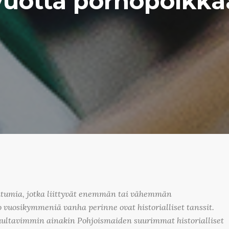
vuotta pornopolkka
htumia, jotka liittyvät enemmän tai vähemmän
o vuosikymmeniä vanha perinne ovat historialliset tanssit.
luultavimmin ainakin Pohjoismaiden suurimmat historialliset