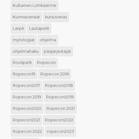
Kultainen Lohikäärme
Kunniavieraat
kutsuvieras
Larpit
Lautapelit
mytologiat
ohjelma
ohjelmahaku
pääjärjestäjät
Roolipelit
Ropecon
Ropecon19
Ropecon 2016
Ropecon2017
Ropecon2018
Ropecon 2019
Ropecon2019
Ropecon2020
Ropecon 2021
Ropecon2021
Ropecon2022
Ropecon 2022
ropecon2023