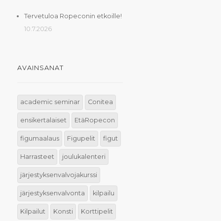
Tervetuloa Ropeconin etkoille!
10.7.2026
AVAINSANAT
academic seminar
Conitea
ensikertalaiset
EtäRopecon
figumaalaus
Figupelit
figut
Harrasteet
joulukalenteri
järjestyksenvalvojakurssi
järjestyksenvalvonta
kilpailu
Kilpailut
Konsti
Korttipelit