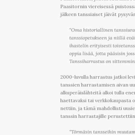
Paasitornin viereisessä puistoss
jälkeen tanssiaiset jäivät pysyv
“Oma historiallinen tanssiura
tanssiopetukseen ja niillä eväi
ihastelin erityisesti toivetans
oppia lisää, jotta pääsisin j
Tanssiharrastus on sittemmin 
2000-luvulla harrastus jatkoi lev
tanssien harrastamisen aivan uude
alkuperäislähteitä alkoi tulla 
haettavaksi tai verkkokaupasta 
nettiin, ja tämä mahdollisti uus
tanssin harrastajille perustettiin 
“Törmäsin tansseihin muutama 