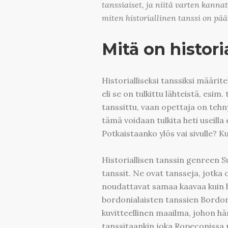
tanssiaiset, ja niitä varten kanna
miten historiallinen tanssi on pä
Mitä on histori
Historialliseksi tanssiksi määrit
eli se on tulkittu lähteistä, esim
tanssittu, vaan opettaja on tehnyt
tämä voidaan tulkita heti useilla
Potkaistaanko ylös vai sivulle? K
Historiallisen tanssin genreen S
tanssit. Ne ovat tansseja, jotka 
noudattavat samaa kaavaa kuin hi
bordonialaisten tanssien Bordon
kuvitteellinen maailma, johon hän
tanssitaankin joka Ropeconissa