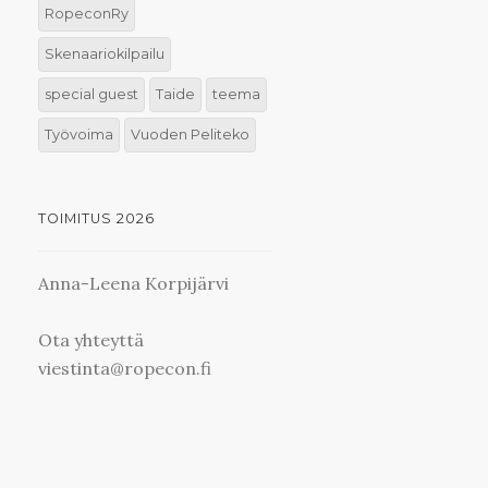
RopeconRy
Skenaariokilpailu
special guest
Taide
teema
Työvoima
Vuoden Peliteko
TOIMITUS 2026
Anna-Leena Korpijärvi
Ota yhteyttä
viestinta@ropecon.fi