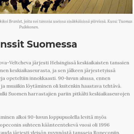
iksi Branlet, joita voi tanssia useissa sisäkkäisissä piireissä. Kuva: Tuomas
Puikkonen.
tanssit Suomessa
Veltcheva järjesti Helsingissä keskiaikaisten tanssien
omen keskiaikaseurasta, ja sen jälkeen järjestetyissä
ja opeteltiin innokkaasti. 90-luvun alussa, ennen
 ja musiikin löytäminen oli kuitenkin haastava tehtävä.
 kulki Suomen harrastajien pariin pitkälti keskiaikaseurojen
aminen alkoi 90-luvun loppupuolella levitä myös
 Ropeconin suhteen käänteentekevä vuosi oli 1996
Prauda järjesti yleisön pyynnöstä tansseja Ropeconiin.