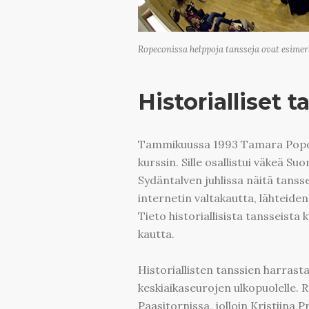
Ropeconissa helppoja tansseja ovat esimerk
Historialliset 
Tammikuussa 1993 Tamara Popova-
kurssin. Sille osallistui väkeä Su
Sydäntalven juhlissa näitä tansse
internetin valtakautta, lähteiden
Tieto historiallisista tansseista
kautta.
Historiallisten tanssien harrast
keskiaikaseurojen ulkopuolelle.
Paasitornissa, jolloin Kristiina 