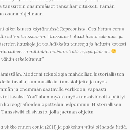
a tanssittiin ensimmäiset tanssiharjoitukset. Tämän
änä osana ohjelmaan.
ni alkoi kanssa käytännössä Ropeconista. Osallistuin conin
llä sitten tanssiaisiin. Tanssiaiset olivat hieno kokemus, ja
sisettien hauskoja ja vauhdikkaita tansseja ja halusin kovasti
ossain vaiheessa niihinkin mukaan. Tätä nykyä pääsen.
vähän eskaloitunut.”
iämistään. Moderni teknologia mahdollisti historiallisten
lla tavalla, kun musiikkia, tanssiohjeita ja myös
enemmän ja enemmän saataville verkkoon, vapaasti
ostettavaksi. YouTuben myötä myös tanssivideoita päätyi
ien koreografioiden opettelun helpommin. Historiallisen
Tanssiwiki eli sivusto, jolla jaetaan ohjeita.
viikko ennen conia (2011) ja pakkohan niitä oli saada lisää.