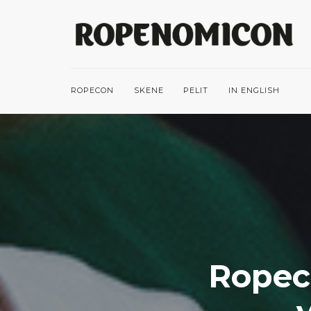
ROPECON
SKENE
PELIT
IN ENGLISH
Ropeco