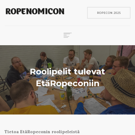
ROPECON 2025
ROPECON
SKENE
PELIT
Roolipelit tulevat
IN ENGLISH
EtäRopeconiin
SEARCH
Tietoa EtäRopeconin
roolipeleistä