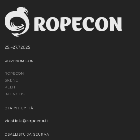
25.–27.7.2025
ROPENOMICON
ROPECON
SKENE
PELIT
IN ENGLISH
OTA YHTEYTTÄ
viestinta@ropecon.fi
OSALLISTU JA SEURAA