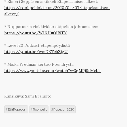
* Elmeri Seppäsen artikkeli Etäpelaamisen alkeet:
https://roolipeliloki.com/2020/04/07/etapelaamisen-
alkeet/
* Noppatuurin vinkkivideo etäpelien johtamiseen:
https://youtu.be/WJNHuQlJ9TY
* Level 20 Podcast etäpelipöydistä:
https://youtu.be/wmDXTebZigU
* Miska Fredman kertoo Foundrysta:
https://www.youtube.com/watch?v=3gMPj8rMcLk
Kansikuva: Sami Eräluoto
EtäRopecon
Roolipelit
Ropecon2020