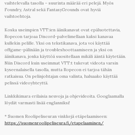
vaihtelevalla tasolla – suurinta määrää eri pelejä. Myös
Foundry, Astral sekä FantasyGrounds ovat hyviä
vaihtoehtoja.
Koska useimpien VTT:ien äänikanavat ovat epäluotettavia,
Ropecon tarjoaa Discord-palvelimellaan kaksi kanavaa
kullekin pelille. Yksi on tekstikanava, jota voi käyttää
offgame-pälinään ja troubleshoottaamiseen ja yksi on
äänikanava, jonka käyttöä suositellaan mikäli ääntä käytetään.
Niin Discord kuin useimmat VTT:t tukevat videota varsin
kyseenalaisella tasolla, mutta Ropecon ei tarjoa tähän
ratkaisua. On pelinjohtajan oma valinta, haluaako käyttää
pelissä videoyhteyttä.
Linkkikimara erilaisia neuvoja ja ohjevideoita. Googlaamalla
löydät varmasti lisää englanniksi!
* Suomen Roolipeliseuran vinkkejä etäpelaamiseen:
https://suomenroolipeliseura.fi/etapelaaminen/