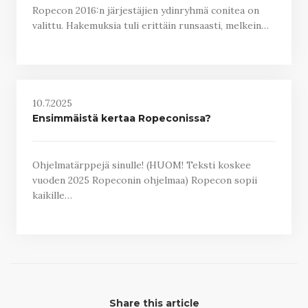
Ropecon 2016:n järjestäjien ydinryhmä conitea on
valittu. Hakemuksia tuli erittäin runsaasti, melkein…
10.7.2025
Ensimmäistä kertaa Ropeconissa?
Ohjelmatärppejä sinulle! (HUOM! Teksti koskee
vuoden 2025 Ropeconin ohjelmaa) Ropecon sopii
kaikille…
Share this article