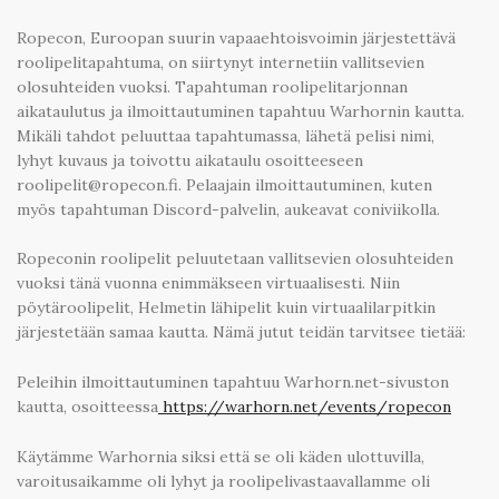
Ropecon, Euroopan suurin vapaaehtoisvoimin järjestettävä
roolipelitapahtuma, on siirtynyt internetiin vallitsevien
olosuhteiden vuoksi. Tapahtuman roolipelitarjonnan
aikataulutus ja ilmoittautuminen tapahtuu Warhornin kautta.
Mikäli tahdot peluuttaa tapahtumassa, lähetä pelisi nimi,
lyhyt kuvaus ja toivottu aikataulu osoitteeseen
roolipelit@ropecon.fi. Pelaajain ilmoittautuminen, kuten
myös tapahtuman Discord-palvelin, aukeavat coniviikolla.
Ropeconin roolipelit peluutetaan vallitsevien olosuhteiden
vuoksi tänä vuonna enimmäkseen virtuaalisesti. Niin
pöytäroolipelit, Helmetin lähipelit kuin virtuaalilarpitkin
järjestetään samaa kautta. Nämä jutut teidän tarvitsee tietää:
Peleihin ilmoittautuminen tapahtuu Warhorn.net-sivuston
kautta, osoitteessa
https://warhorn.net/events/ropecon
Käytämme Warhornia siksi että se oli käden ulottuvilla,
varoitusaikamme oli lyhyt ja roolipelivastaavallamme oli