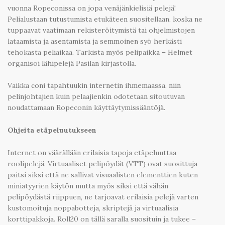
vuonna Ropeconissa on jopa venäjänkielisiä pelejä!
Pelialustaan tutustumista etukäteen suositellaan, koska ne
tuppaavat vaatimaan rekisteröitymistä tai ohjelmistojen
lataamista ja asentamista ja semmoinen syö herkästi
tehokasta peliaikaa. Tarkista myös pelipaikka – Helmet
organisoi lähipelejä Pasilan kirjastolla.
Vaikka coni tapahtuukin internetin ihmemaassa, niin
pelinjohtajien kuin pelaajienkin odotetaan sitoutuvan
noudattamaan Ropeconin käyttäytymissääntöjä.
Ohjeita etäpeluutukseen
Internet on väärällään erilaisia tapoja etäpeluuttaa
roolipelejä. Virtuaaliset pelipöydät (VTT) ovat suosittuja
paitsi siksi että ne sallivat visuaalisten elementtien kuten
miniatyyrien käytön mutta myös siksi että vähän
pelipöydästä riippuen, ne tarjoavat erilaisia pelejä varten
kustomoituja noppabotteja, skriptejä ja virtuaalisia
korttipakkoja. Roll20 on tällä saralla suosituin ja tukee –