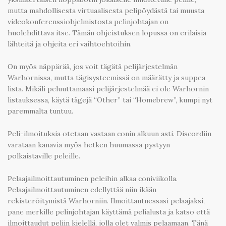
mutta mahdollisesta virtuaalisesta pelipöydästä tai muusta
videokonferenssiohjelmistosta pelinjohtajan on
huolehdittava itse. Tämän ohjeistuksen lopussa on erilaisia
lähteitä ja ohjeita eri vaihtoehtoihin.
On myös näppärää, jos voit tägätä pelijärjestelmän
Warhornissa, mutta tägisysteemissä on määrätty ja suppea
lista. Mikäli peluuttamaasi pelijärjestelmää ei ole Warhornin
listauksessa, käytä tägejä “Other” tai “Homebrew”, kumpi nyt
paremmalta tuntuu.
Peli-ilmoituksia otetaan vastaan conin alkuun asti. Discordiin
varataan kanavia myös hetken huumassa pystyyn
polkaistaville peleille.
Pelaajailmoittautuminen peleihin alkaa coniviikolla.
Pelaajailmoittautuminen edellyttää niin ikään
rekisteröitymistä Warhorniin. Ilmoittautuessasi pelaajaksi,
pane merkille pelinjohtajan käyttämä pelialusta ja katso että
ilmoittaudut peliin kielellä, jolla olet valmis pelaamaan. Tänä