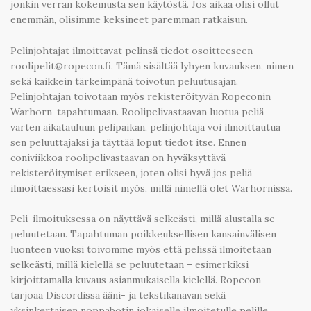
jonkin verran kokemusta sen käytöstä. Jos aikaa olisi ollut
enemmän, olisimme keksineet paremman ratkaisun.
Pelinjohtajat ilmoittavat pelinsä tiedot osoitteeseen
roolipelit@ropecon.fi. Tämä sisältää lyhyen kuvauksen, nimen
sekä kaikkein tärkeimpänä toivotun peluutusajan.
Pelinjohtajan toivotaan myös rekisteröityvän Ropeconin
Warhorn-tapahtumaan. Roolipelivastaavan luotua peliä
varten aikatauluun pelipaikan, pelinjohtaja voi ilmoittautua
sen peluuttajaksi ja täyttää loput tiedot itse. Ennen
coniviikkoa roolipelivastaavan on hyväksyttävä
rekisteröitymiset erikseen, joten olisi hyvä jos peliä
ilmoittaessasi kertoisit myös, millä nimellä olet Warhornissa.
Peli-ilmoituksessa on näyttävä selkeästi, millä alustalla se
peluutetaan. Tapahtuman poikkeuksellisen kansainvälisen
luonteen vuoksi toivomme myös että pelissä ilmoitetaan
selkeästi, millä kielellä se peluutetaan – esimerkiksi
kirjoittamalla kuvaus asianmukaisella kielellä. Ropecon
tarjoaa Discordissa ääni- ja tekstikanavan sekä
yksinkertaisen noppabotin jokaiselle ilmoitetulle pelille,