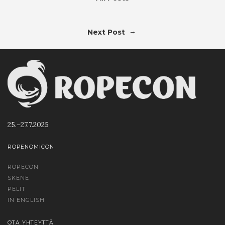
→
Next Post
25.–27.7.2025
ROPENOMICON
ROPECON
SKENE
PELIT
IN ENGLISH
OTA YHTEYTTÄ