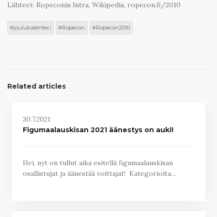
Lähteet: Ropeconin Intra, Wikipedia, ropecon.fi/2010
joulukalenteri
Ropecon
Ropecon2010
Related articles
30.7.2021
Figumaalauskisan 2021 äänestys on auki!
Hei, nyt on tullut aika esitellä figumaalauskisan
osallistujat ja äänestää voittajat! Kategorioita…