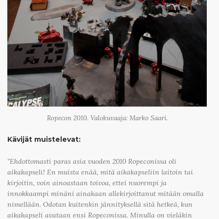
Ropecon 2010. Valokuvaaja: Marko Saari.
Kävijät muistelevat:
”Ehdottomasti paras asia vuoden 2010 Ropeconissa oli
aikakapseli! En muista enää, mitä aikakapseliin laitoin tai
kirjoitin, voin ainoastaan toivoa, ettei nuorempi ja
innokkaampi minäni ainakaan allekirjoittanut mitään omalla
nimellään. Odotan kuitenkin jännityksellä sitä hetkeä, kun
aikakapseli avataan ensi Ropeconissa. Minulla on vieläkin