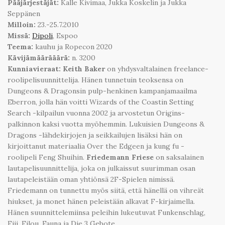
Pääjärjestäjät:
Kalle Kivimaa, Jukka Koskelin ja Jukka
Seppänen
Milloin:
23.-25.7.2010
Missä:
Dipoli
, Espoo
Teema:
kauhu ja Ropecon 2020
Kävijämäärääärä:
n. 3200
Kunniavieraat: Keith Baker
on yhdysvaltalainen freelance-
roolipelisuunnittelija. Hänen tunnetuin teoksensa on
Dungeons & Dragonsin pulp-henkinen kampanjamaailma
Eberron, jolla hän voitti Wizards of the Coastin Setting
Search -kilpailun vuonna 2002 ja arvostetun Origins-
palkinnon kaksi vuotta myöhemmin. Lukuisien Dungeons &
Dragons -lähdekirjojen ja seikkailujen lisäksi hän on
kirjoittanut materiaalia Over the Edgeen ja kung fu -
roolipeli Feng Shuihin.
Friedemann Friese
on saksalainen
lautapelisuunnittelija, joka on julkaissut suurimman osan
lautapeleistään oman yhtiönsä 2F-Spielen nimissä.
Friedemann on tunnettu myös siitä, että hänellä on vihreät
hiukset, ja monet hänen peleistään alkavat F-kirjaimella.
Hänen suunnittelemiinsa peleihin lukeutuvat Funkenschlag,
Fiji, Filou, Fauna ja Die 3 Gebote.