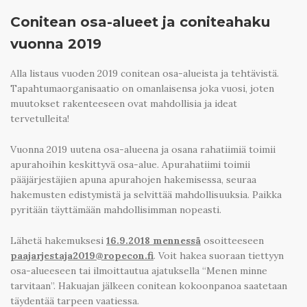
Conitean osa-alueet ja coniteahaku
vuonna 2019
Alla listaus vuoden 2019 conitean osa-alueista ja tehtävistä.
Tapahtumaorganisaatio on omanlaisensa joka vuosi, joten
muutokset rakenteeseen ovat mahdollisia ja ideat
tervetulleita!
Vuonna 2019 uutena osa-alueena ja osana rahatiimiä toimii
apurahoihin keskittyvä osa-alue. Apurahatiimi toimii
pääjärjestäjien apuna apurahojen hakemisessa, seuraa
hakemusten edistymistä ja selvittää mahdollisuuksia. Paikka
pyritään täyttämään mahdollisimman nopeasti.
Lähetä hakemuksesi
16.9.2018 mennessä
osoitteeseen
paajarjestaja2019@ropecon.fi
. Voit hakea suoraan tiettyyn
osa-alueeseen tai ilmoittautua ajatuksella “Menen minne
tarvitaan”. Hakuajan jälkeen conitean kokoonpanoa saatetaan
täydentää tarpeen vaatiessa.