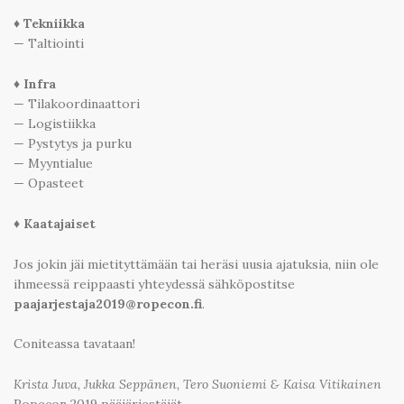
♦ Tekniikka
— Taltiointi
♦ Infra
— Tilakoordinaattori
— Logistiikka
— Pystytys ja purku
— Myyntialue
— Opasteet
♦ Kaatajaiset
Jos jokin jäi mietityttämään tai heräsi uusia ajatuksia, niin ole
ihmeessä reippaasti yhteydessä sähköpostitse
paajarjestaja2019@ropecon.fi
.
Coniteassa tavataan!
Krista Juva, Jukka Seppänen, Tero Suoniemi & Kaisa Vitikainen