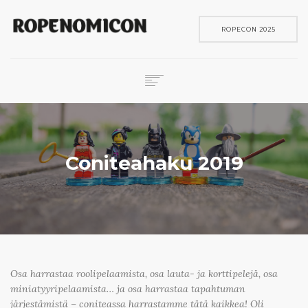
ROPECON 2025
ROPECON
SKENE
PELIT
Coniteahaku 2019
IN ENGLISH
SEARCH
Osa harrastaa roolipelaamista, osa lauta- ja korttipelejä, osa
miniatyyripelaamista… ja osa harrastaa tapahtuman
järjestämistä – coniteassa harrastamme tätä kaikkea! Oli