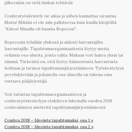
jälkeenkin on vielä hiukan tehtävää.
Coniteatyöskentely vie aikaa ja siihen kannattaa varautua.
Mutta! Mikään ei ole niin palkitsevaa kuin kuulla kävijöiltä
“Kiitos! Minulla oli hauska Ropecon!”.
Ropeconia tehdään yhdessä ja aidosti harrastajilta
harrastajille. Tapahtumaorganisaatiosta löytyy useita
erilaisia osa-alueita, joista valita. Mukaan voit hakea yksin tai
tiiminä. Tärkeintä on, että löytyy kiinnostusta harrastusta
kohtaan ja tarmoa tapahtumanjärjestämiseen. Työskentelyyn
perehdytetään ja jokaisella osa-alueella on tukena oma
vastaava pääjärjestäjä.
Voit tutustua tapahtumaorganisaatioon ja
coniteatyöskentelyyn etukäteen lukemalla vuoden 2018
conitealaisten mietteitä tapahtumanjärjestämisestä:
Conitea 2018 – Ideoista tapahtumaksi, osa 1 »
Conitea 2018 – Ideoista tapahtumaksi, osa 2 »