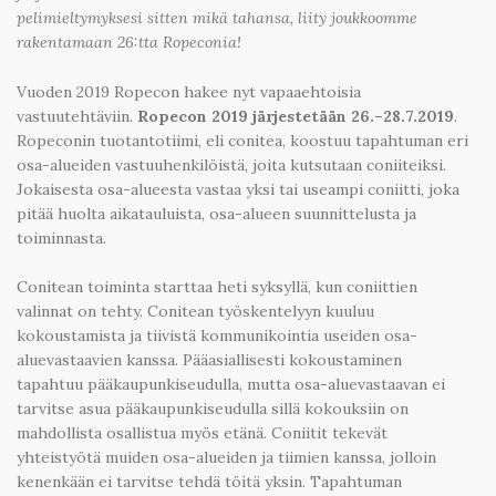
pelimieltymyksesi sitten mikä tahansa, liity joukkoomme
rakentamaan 26:tta Ropeconia!
Vuoden 2019 Ropecon hakee nyt vapaaehtoisia
vastuutehtäviin.
Ropecon 2019 järjestetään 26.–28.7.2019
.
Ropeconin tuotantotiimi, eli conitea, koostuu tapahtuman eri
osa-alueiden vastuuhenkilöistä, joita kutsutaan coniiteiksi.
Jokaisesta osa-alueesta vastaa yksi tai useampi coniitti, joka
pitää huolta aikatauluista, osa-alueen suunnittelusta ja
toiminnasta.
Conitean toiminta starttaa heti syksyllä, kun coniittien
valinnat on tehty. Conitean työskentelyyn kuuluu
kokoustamista ja tiivistä kommunikointia useiden osa-
aluevastaavien kanssa. Pääasiallisesti kokoustaminen
tapahtuu pääkaupunkiseudulla, mutta osa-aluevastaavan ei
tarvitse asua pääkaupunkiseudulla sillä kokouksiin on
mahdollista osallistua myös etänä. Coniitit tekevät
yhteistyötä muiden osa-alueiden ja tiimien kanssa, jolloin
kenenkään ei tarvitse tehdä töitä yksin. Tapahtuman