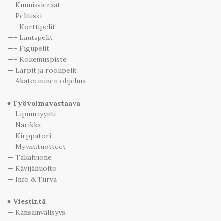
— Kunniavieraat
— Pelitiski
—– Korttipelit
—– Lautapelit
—– Figupelit
—– Kokemuspiste
— Larpit ja roolipelit
— Akateeminen ohjelma
♦ Työvoimavastaava
— Lipunmyynti
— Narikka
— Kirpputori
— Myyntituotteet
— Takahuone
— Kävijähuolto
— Info & Turva
♦ Viestintä
— Kansainvälisyys