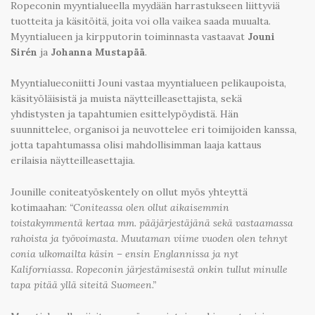
Ropeconin myyntialueella myydään harrastukseen liittyviä
tuotteita ja käsitöitä, joita voi olla vaikea saada muualta.
Myyntialueen ja kirpputorin toiminnasta vastaavat
Jouni
Sirén
ja
Johanna Mustapää
.
Myyntialueconiitti Jouni vastaa myyntialueen pelikaupoista,
käsityöläisistä ja muista näytteilleasettajista, sekä
yhdistysten ja tapahtumien esittelypöydistä. Hän
suunnittelee, organisoi ja neuvottelee eri toimijoiden kanssa,
jotta tapahtumassa olisi mahdollisimman laaja kattaus
erilaisia näytteilleasettajia.
Jounille coniteatyöskentely on ollut myös yhteyttä
kotimaahan:
“Coniteassa olen ollut aikaisemmin
toistakymmentä kertaa mm. pääjärjestäjänä sekä vastaamassa
rahoista ja työvoimasta. Muutaman viime vuoden olen tehnyt
conia ulkomailta käsin – ensin Englannissa ja nyt
Kaliforniassa. Ropeconin järjestämisestä onkin tullut minulle
tapa pitää yllä siteitä Suomeen.”