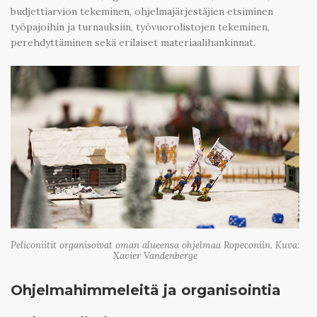
budjettiarvion tekeminen, ohjelmajärjestäjien etsiminen
työpajoihin ja turnauksiin, työvuorolistojen tekeminen,
perehdyttäminen sekä erilaiset materiaalihankinnat.
Peliconiitit organisoivat oman alueensa ohjelmaa Ropeconiin. Kuva:
Xavier Vandenberge
Ohjelmahimmeleitä ja organisointia