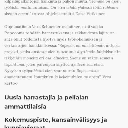
kilpailupalkintojen hankinta ja paljon muuta.
“Homma on ajoin
työlästä, mutta antoisaa. On kiva tehdä yhdessä töitä rakkaan
skenen eteen!”
toteaa ohjelmaconiitti Kaisa Vitikainen.
Ohjelmatiimin Vera Schneider mainitsee, että vaikka
Ropeconia tehdään harrastuksena ja rakkaudesta lajiin, on
siitä ollut todellista hyötyä myös työkokemuksen ja
verkostojen hankkimisessa:
“Ropecon on mielettömän antoisa
projekti, jonka ansiosta olen tutustunut älyttömän lahjakkaisiin
tekijöihin monelta eri osa-alueelta. Skene on rakas, samoin
tapahtuma, joten parempaa käyttöä ajalleen saa etsiä.
Nykyisen työpaikkani olen saanut osin Ropeconista
ammentamieni kontaktien ja kokemuksien ansiosta”
, Vera
kertoo.
Uusia harrastajia ja pelialan
ammattilaisia
Kokemuspiste, kansainvälisyys ja
kunniavieraat