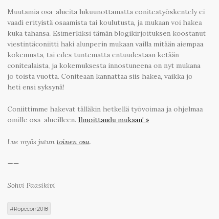
Muutamia osa-alueita lukuunottamatta coniteatyöskentely ei
vaadi erityistä osaamista tai koulutusta, ja mukaan voi hakea
kuka tahansa. Esimerkiksi tämän blogikirjoituksen koostanut
viestintäconiitti haki alunperin mukaan vailla mitään aiempaa
kokemusta, tai edes tuntematta entuudestaan ketään
conitealaista, ja kokemuksesta innostuneena on nyt mukana
jo toista vuotta. Coniteaan kannattaa siis hakea, vaikka jo
heti ensi syksynä!
Coniittimme hakevat tälläkin hetkellä työvoimaa ja ohjelmaa
omille osa-alueilleen.
Ilmoittaudu mukaan! »
Lue myös jutun
toinen osa
.
——
Sohvi Paasikivi
Ropecon2018