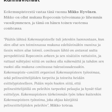
Kokemuspisteestä vastaa tänä vuonna
Mikko Hyvönen
.
Mikko on ollut mukana Ropeconin työvoimana jo lähemmäs
vuosikymmenen, ja tämä on hänen toinen vuotensa
coniteassa.
“Päätös lähteä Kokemuspisteelle tuli jotenkin luonnostaan, kun
olen ollut sen toiminnassa mukana edeltävinäkin vuosina ja
tiesin miten alue toimii. coniteaan lähtö on antanut uutta
perspektiiviä Ropeconin arkeen ja sen sisäisiin rattaisiin, ja
rattaat nähtyäni niitä on vaikea olla näkemättä ja tahdon sen
vuoksi olla mukana coniteassa tulevaisuudessakin.
Kokemuspiste-coniitti organisoi Kokemuspisteen työvoimaa,
sekä pelinesittelijöiden tarpeita ja toiveita heidän
esittelypisteelleen. Pidän myös huolen siitä, että
pelinesittelijöillä on peleihin tarpeeksi pelaajia ja hyvät tilat
esittelyyn. Kokemuspisteen tärkeimmän työn tekee kuitenkin
Kokemuspisteen työvoima, joka ohjaa kävijöitä
pelinesittelijöiden peleihin”
, Mikko toteaa.