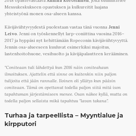
2018 opastevastaava
Annina Kortelainen
, joka suunnittelee
Messukeskukseen opastuksen ja kulkureitit laajana
yhteistyönä monen osa-alueen kanssa.
Kävijäviihtyvyydestä puolestaan vastaa tänä vuonna
Jenni
Leivo
. Jenni on työskennellyt larp-coniittina vuosina 2016–
2017 ja hyppäsi nyt kehittämään Ropeconin kävijäviihtyvyyttä.
Jennin osa-alueeseen kuuluvat esimerkiksi majoitus,
lastenhoitohuone, vesihuolto ja kävijäpalautteen kerääminen.
“Coniteaan tuli lähdettyä kun 2016 näin coniteahaun
ilmoituksen. Ajattelin että sinne on kuitenkin niin paljon
tulijoita että jään rannalle. Iloinen oli yllätys kun pääsin
coniteaan. Tämä on opettanut todella paljon siitä mitä ison
tapahtuman järjestämiseen menee. Osan näkee kyllä, mutta on
todella paljon sellaista mikä tapahtuu ”lavan takana”.
Turhaa ja tarpeellista – Myyntialue ja
kirpputori