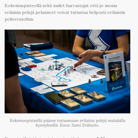
Kokemuspisteellä sekä uudet harrastajat että jo monia
erilaisia pelejä pelanneet voivat tutustua helposti erilaisiin
peliversioihin.
Kokemuspisteellä pääsee testaamaan erilaisia pelejä matalalla
kynnyksellä. Kuva: Sami Eräluoto.