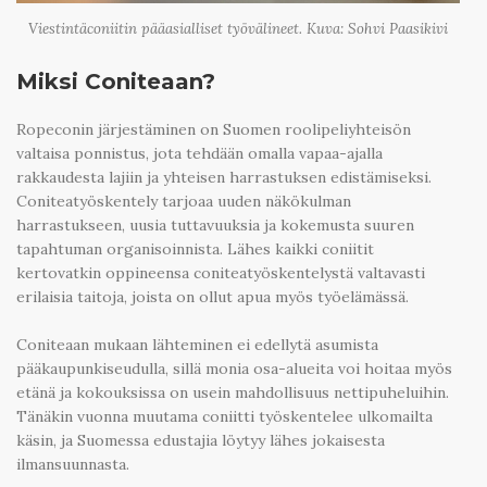
Viestintäconiitin pääasialliset työvälineet. Kuva: Sohvi Paasikivi
Miksi Coniteaan?
Ropeconin järjestäminen on Suomen roolipeliyhteisön
valtaisa ponnistus, jota tehdään omalla vapaa-ajalla
rakkaudesta lajiin ja yhteisen harrastuksen edistämiseksi.
Coniteatyöskentely tarjoaa uuden näkökulman
harrastukseen, uusia tuttavuuksia ja kokemusta suuren
tapahtuman organisoinnista. Lähes kaikki coniitit
kertovatkin oppineensa coniteatyöskentelystä valtavasti
erilaisia taitoja, joista on ollut apua myös työelämässä.
Coniteaan mukaan lähteminen ei edellytä asumista
pääkaupunkiseudulla, sillä monia osa-alueita voi hoitaa myös
etänä ja kokouksissa on usein mahdollisuus nettipuheluihin.
Tänäkin vuonna muutama coniitti työskentelee ulkomailta
käsin, ja Suomessa edustajia löytyy lähes jokaisesta
ilmansuunnasta.