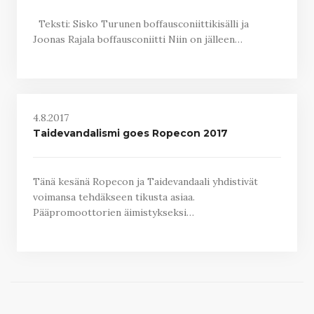
Teksti: Sisko Turunen boffausconiittikisälli ja
Joonas Rajala boffausconiitti Niin on jälleen…
4.8.2017
Taidevandalismi goes Ropecon 2017
Tänä kesänä Ropecon ja Taidevandaali yhdistivät
voimansa tehdäkseen tikusta asiaa.
Pääpromoottorien äimistykseksi…