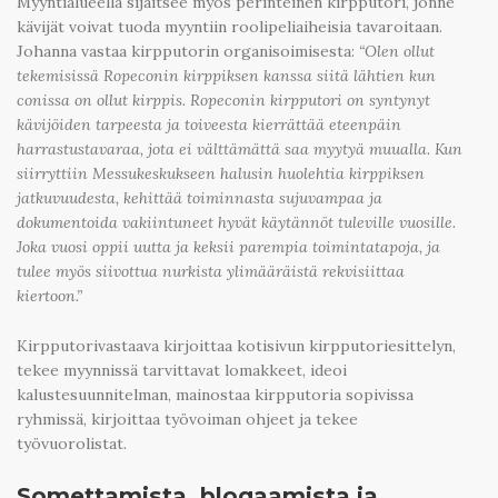
Myyntialueella sijaitsee myös perinteinen kirpputori, jonne
kävijät voivat tuoda myyntiin roolipeliaiheisia tavaroitaan.
Johanna vastaa kirpputorin organisoimisesta:
“Olen ollut
tekemisissä Ropeconin kirppiksen kanssa siitä lähtien kun
conissa on ollut kirppis. Ropeconin kirpputori on syntynyt
kävijöiden tarpeesta ja toiveesta kierrättää eteenpäin
harrastustavaraa, jota ei välttämättä saa myytyä muualla. Kun
siirryttiin Messukeskukseen halusin huolehtia kirppiksen
jatkuvuudesta, kehittää toiminnasta sujuvampaa ja
dokumentoida vakiintuneet hyvät käytännöt tuleville vuosille.
Joka vuosi oppii uutta ja keksii parempia toimintatapoja, ja
tulee myös siivottua nurkista ylimääräistä rekvisiittaa
kiertoon.”
Kirpputorivastaava kirjoittaa kotisivun kirpputoriesittelyn,
tekee myynnissä tarvittavat lomakkeet, ideoi
kalustesuunnitelman, mainostaa kirpputoria sopivissa
ryhmissä, kirjoittaa työvoiman ohjeet ja tekee
työvuorolistat.
Somettamista, blogaamista ja