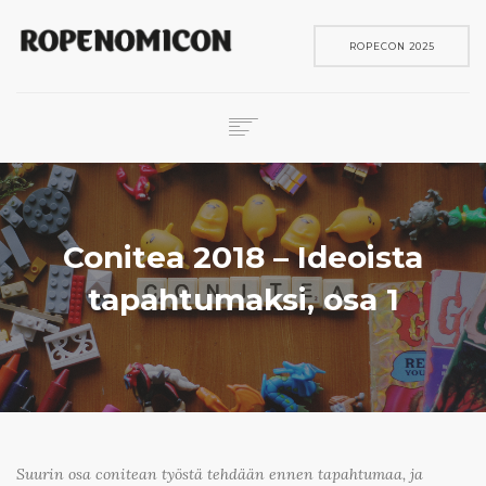
ROPECON 2025
ROPECON
SKENE
PELIT
Conitea 2018 – Ideoista
IN ENGLISH
tapahtumaksi, osa 1
SEARCH
Suurin osa conitean työstä tehdään ennen tapahtumaa, ja