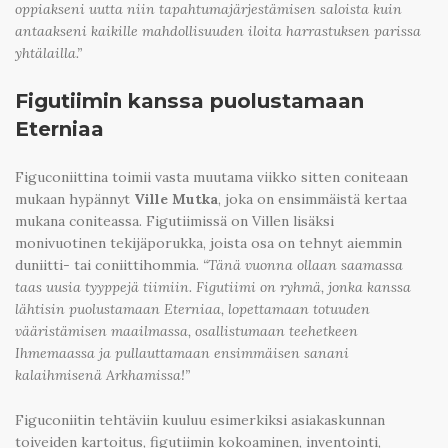
oppiakseni uutta niin tapahtumajärjestämisen saloista kuin
antaakseni kaikille mahdollisuuden iloita harrastuksen parissa
yhtälailla.”
Figutiimin kanssa puolustamaan
Eterniaa
Figuconiittina toimii vasta muutama viikko sitten coniteaan
mukaan hypännyt
Ville Mutka
, joka on ensimmäistä kertaa
mukana coniteassa. Figutiimissä on Villen lisäksi
monivuotinen tekijäporukka, joista osa on tehnyt aiemmin
duniitti- tai coniittihommia.
“Tänä vuonna ollaan saamassa
taas uusia tyyppejä tiimiin. Figutiimi on ryhmä, jonka kanssa
lähtisin puolustamaan Eterniaa, lopettamaan totuuden
vääristämisen maailmassa, osallistumaan teehetkeen
Ihmemaassa ja pullauttamaan ensimmäisen sanani
kalaihmisenä Arkhamissa!”
Figuconiitin tehtäviin kuuluu esimerkiksi asiakaskunnan
toiveiden kartoitus, figutiimin kokoaminen, inventointi,