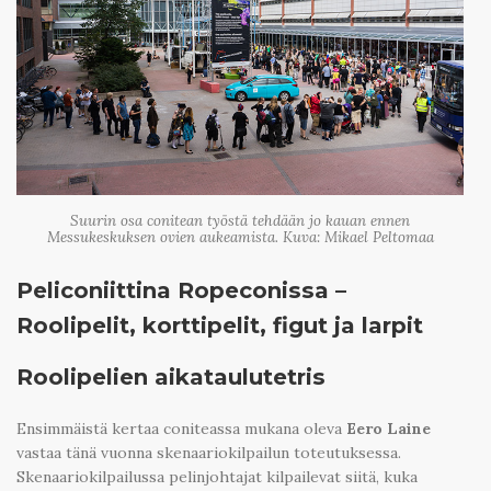
Suurin osa conitean työstä tehdään jo kauan ennen
Messukeskuksen ovien aukeamista. Kuva: Mikael Peltomaa
Peliconiittina Ropeconissa –
Roolipelit, korttipelit, figut ja larpit
Roolipelien aikataulutetris
Ensimmäistä kertaa coniteassa mukana oleva
Eero Laine
vastaa tänä vuonna skenaariokilpailun toteutuksessa.
Skenaariokilpailussa pelinjohtajat kilpailevat siitä, kuka