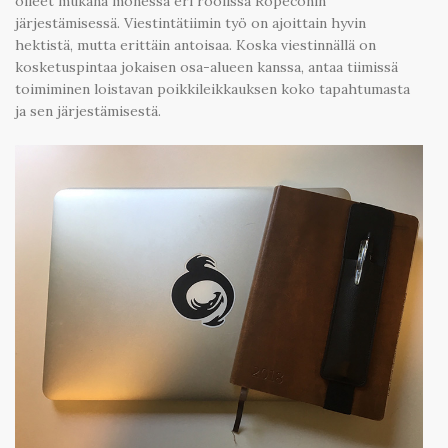
olleet mukana monessa eri roolissa Ropeconin
järjestämisessä. Viestintätiimin työ on ajoittain hyvin
hektistä, mutta erittäin antoisaa. Koska viestinnällä on
kosketuspintaa jokaisen osa-alueen kanssa, antaa tiimissä
toimiminen loistavan poikkileikkauksen koko tapahtumasta
ja sen järjestämisestä.