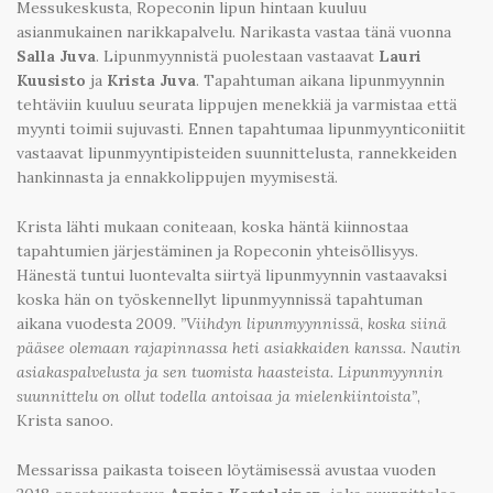
Messukeskusta, Ropeconin lipun hintaan kuuluu
asianmukainen narikkapalvelu. Narikasta vastaa tänä vuonna
Salla Juva
. Lipunmyynnistä puolestaan vastaavat
Lauri
Kuusisto
ja
Krista Juva
. Tapahtuman aikana lipunmyynnin
tehtäviin kuuluu seurata lippujen menekkiä ja varmistaa että
myynti toimii sujuvasti. Ennen tapahtumaa lipunmyynticoniitit
vastaavat lipunmyyntipisteiden suunnittelusta, rannekkeiden
hankinnasta ja ennakkolippujen myymisestä.
Krista lähti mukaan coniteaan, koska häntä kiinnostaa
tapahtumien järjestäminen ja Ropeconin yhteisöllisyys.
Hänestä tuntui luontevalta siirtyä lipunmyynnin vastaavaksi
koska hän on työskennellyt lipunmyynnissä tapahtuman
aikana vuodesta 2009.
”Viihdyn lipunmyynnissä, koska siinä
pääsee olemaan rajapinnassa heti asiakkaiden kanssa. Nautin
asiakaspalvelusta ja sen tuomista haasteista. Lipunmyynnin
suunnittelu on ollut todella antoisaa ja mielenkiintoista”
,
Krista sanoo.
Messarissa paikasta toiseen löytämisessä avustaa vuoden