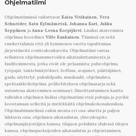
Ohjelmatiimi
Ohjelmatiimissä vaikuttavat
Kaisa Vitikainen, Vera
Schneider, Satu Kylmämetsä, Johanna Kari, Jukka
Seppänen
ja
Anna-Leena Korpijärvi
. Lisäksi akateemista
ohjelmaa koordinoi
Ville Kankainen
. Tiimissä on sekä
ensikertalaisia että yli kymmenen vuotta tapahtumaa
järjestäneitä coniteakonkareita. Ohjelmatiimi vastaa
sellaisten ohjelmanumeroiden aikatauluttamisesta ja
fasilitoimisesta, jotka eivät ole pelaamista; puheohjelma,
työpajat, taistelunäytökset, boffaus, avajaiset, päättäjäiset,
gaala, näyttelyt, pukukilpailu, musikaalit, ohjelmalava,
spektaakkeliohjelma, pelikehityksen ohjelmasarja sekä
uutuutena akateeminen seminaari. Ilmoittautumisen kautta
tulleiden ohjelmien lisäksi ohjelmatiimi etsii puhujia ja pyrikii
koostamaan selkeitä ja mielekkäitä ohjelmakokonaisuuksia.
Ohjelmahimmelissä onkin monta eri osa-aluetta ja paljon
liikkuvia osia; ohjelmien aikataulutus, yhteydenpito
ohjelmanjärjestäjien kanssa, tilajaon pohdinta yhdessä tilojen
kanssa, ohjelmajuoksijoiden aikataulutus ja ohjeistaminen,