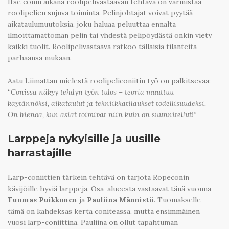
Itse conin aikana roolipelivastaavan tehtävä on varmistaa
roolipelien sujuva toiminta. Pelinjohtajat voivat pyytää
aikataulumuutoksia, joku haluaa peluuttaa ennalta
ilmoittamattoman pelin tai yhdestä pelipöydästä onkin viety
kaikki tuolit. Roolipelivastaava ratkoo tällaisia tilanteita
parhaansa mukaan.
Aatu Liimattan mielestä roolipeliconiitin työ on palkitsevaa:
“
Conissa näkyy tehdyn työn tulos – teoria muuttuu
käytännöksi, aikataulut ja tekniikkatilaukset todellisuudeksi.
On hienoa, kun asiat toimivat niin kuin on suunnitellut!”
Larppeja nykyisille ja uusille
harrastajille
Larp-coniittien tärkein tehtävä on tarjota Ropeconin
kävijöille hyviä larppeja. Osa-alueesta vastaavat tänä vuonna
Tuomas Puikkonen
ja
Pauliina Männistö
. Tuomakselle
tämä on kahdeksas kerta coniteassa, mutta ensimmäinen
vuosi larp-coniittina. Pauliina on ollut tapahtuman