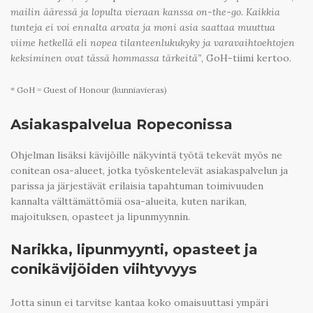
mailin ääressä ja lopulta vieraan kanssa on-the-go. Kaikkia
tunteja ei voi ennalta arvata ja moni asia saattaa muuttua
viime hetkellä eli nopea tilanteenlukukyky ja varavaihtoehtojen
keksiminen ovat tässä hommassa tärkeitä”
, GoH-tiimi kertoo.
* GoH = Guest of Honour (kunniavieras)
Asiakaspalvelua Ropeconissa
Ohjelman lisäksi kävijöille näkyvintä työtä tekevät myös ne
conitean osa-alueet, jotka työskentelevät asiakaspalvelun ja
parissa ja järjestävät erilaisia tapahtuman toimivuuden
kannalta välttämättömiä osa-alueita, kuten narikan,
majoituksen, opasteet ja lipunmyynnin.
Narikka, lipunmyynti, opasteet ja
conikävijöiden viihtyvyys
Jotta sinun ei tarvitse kantaa koko omaisuuttasi ympäri