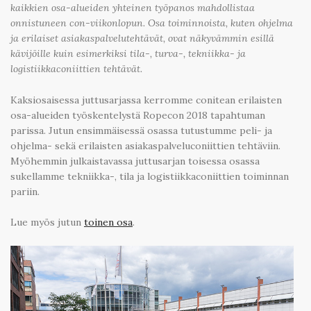
kaikkien osa-alueiden yhteinen työpanos mahdollistaa
onnistuneen con-viikonlopun. Osa toiminnoista, kuten ohjelma
ja erilaiset asiakaspalvelutehtävät, ovat näkyvämmin esillä
kävijöille kuin esimerkiksi tila-, turva-, tekniikka- ja
logistiikkaconiittien tehtävät.
Kaksiosaisessa juttusarjassa kerromme conitean erilaisten
osa-alueiden työskentelystä Ropecon 2018 tapahtuman
parissa. Jutun ensimmäisessä osassa tutustumme peli- ja
ohjelma- sekä erilaisten asiakaspalveluconiittien tehtäviin.
Myöhemmin julkaistavassa juttusarjan toisessa osassa
sukellamme tekniikka-, tila ja logistiikkaconiittien toiminnan
pariin.
Lue myös jutun
toinen osa
.