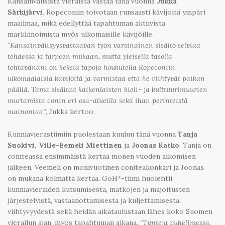
Kansainvälisistä vieraista vastaa tänä vuonna
Jukka
Särkijärvi
. Ropeconiin toivotaan runsaasti kävijöitä ympäri
maailmaa, mikä edellyttää tapahtuman aktiivista
markkinoimista myös ulkomaisille kävijöille.
“Kansainvälisyysvastaavan työn varsinainen sisältö selviää
tehdessä ja tarpeen mukaan, mutta yleisellä tasolla
tehtävänäni on keksiä tapoja houkutella Ropeconiin
ulkomaalaisia kävijöitä ja varmistaa että he viihtyvät paikan
päällä. Tämä sisältää kaikenlaisten kieli- ja kulttuurimuurien
murtamista conin eri osa-alueilla sekä ihan perinteistä
mainontaa”
, Jukka kertoo.
Kunniavierastiimiin puolestaan kuuluu tänä vuonna
Tanja
Suokivi, Ville-Eemeli Miettinen
ja
Joonas Katko
. Tanja on
coniteassa ensimmäistä kertaa monen vuoden aikomisen
jälkeen, Veemeli on monivuotinen coniteakonkari ja Joonas
on mukana kolmatta kertaa. GoH*-tiimi huolehtii
kunniavieraiden kutsumisesta, matkojen ja majoitusten
järjestelyistä, vastaanottamisesta ja kuljettamisesta,
viihtyvyydestä sekä heidän aikataulustaan lähes koko Suomen
vierailun ajan, myös tapahtuman aikana.
“Tunteja puhelimessa,