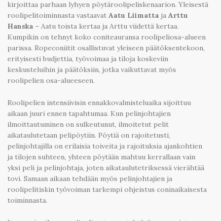
kirjoittaa parhaan lyhyen pöytäroolipeliskenaarion. Yleisestä
roolipelitoiminnasta vastaavat
Aatu Liimatta
ja
Arttu
Hanska
– Aatu toista kertaa ja Arttu viidettä kertaa.
Kumpikin on tehnyt koko coniteauransa roolipeliosa-alueen
parissa. Ropeconiitit osallistuvat yleiseen päätöksentekoon,
erityisesti budjettia, työvoimaa ja tiloja koskeviin
keskusteluihin ja päätöksiin, jotka vaikuttavat myös
roolipelien osa-alueeseen.
Roolipelien intensiivisin ennakkovalmisteluaika sijoittuu
aikaan juuri ennen tapahtumaa. Kun pelinjohtajien
ilmoittautuminen on sulkeutunut, ilmoitetut pelit
aikataulutetaan pelipöytiin. Pöytiä on rajoitetusti,
pelinjohtajilla on erilaisia toiveita ja rajoituksia ajankohtien
ja tilojen suhteen, yhteen pöytään mahtuu kerrallaan vain
yksi peli ja pelinjohtaja, joten aikataulutetriksessä vierähtää
tovi. Samaan aikaan tehdään myös pelinjohtajien ja
roolipelitiskin työvoiman tarkempi ohjeistus coninaikaisesta
toiminnasta.