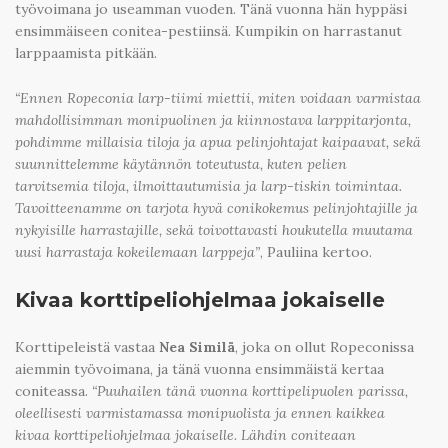
työvoimana jo useamman vuoden. Tänä vuonna hän hyppäsi
ensimmäiseen conitea-pestiinsä. Kumpikin on harrastanut
larppaamista pitkään.
“Ennen Ropeconia larp-tiimi miettii, miten voidaan varmistaa
mahdollisimman monipuolinen ja kiinnostava larppitarjonta,
pohdimme millaisia tiloja ja apua pelinjohtajat kaipaavat, sekä
suunnittelemme käytännön toteutusta, kuten pelien
tarvitsemia tiloja, ilmoittautumisia ja larp-tiskin toimintaa.
Tavoitteenamme on tarjota hyvä conikokemus pelinjohtajille ja
nykyisille harrastajille, sekä toivottavasti houkutella muutama
uusi harrastaja kokeilemaan larppeja”
, Pauliina kertoo.
Kivaa korttipeliohjelmaa jokaiselle
Korttipeleistä vastaa
Nea Similä
, joka on ollut Ropeconissa
aiemmin työvoimana, ja tänä vuonna ensimmäistä kertaa
coniteassa.
“Puuhailen tänä vuonna korttipelipuolen parissa,
oleellisesti varmistamassa monipuolista ja ennen kaikkea
kivaa korttipeliohjelmaa jokaiselle. Lähdin coniteaan