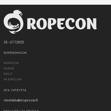
25.–27.7.2025
ROPENOMICON
ROPECON
SKENE
PELIT
IN ENGLISH
OTA YHTEYTTÄ
viestinta@ropecon.fi